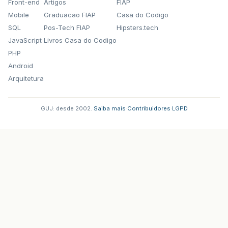
Front-end
Artigos
FIAP
Mobile
Graduacao FIAP
Casa do Codigo
SQL
Pos-Tech FIAP
Hipsters.tech
JavaScript
Livros Casa do Codigo
PHP
Android
Arquitetura
GUJ: desde 2002.
·
Saiba mais
·
Contribuidores
·
LGPD