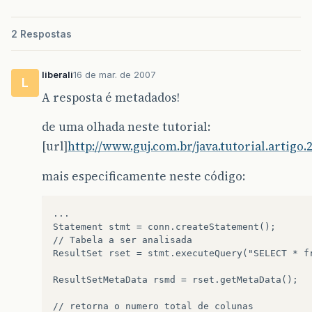
2 Respostas
liberali
16 de mar. de 2007
L
A resposta é metadados!
de uma olhada neste tutorial:
[url]
http://www.guj.com.br/java.tutorial.artigo.2
mais especificamente neste código:
...

Statement stmt = conn.createStatement();

// Tabela a ser analisada

ResultSet rset = stmt.executeQuery("SELECT * fr
ResultSetMetaData rsmd = rset.getMetaData();

// retorna o numero total de colunas
