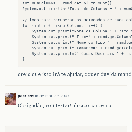
int numColumns = rsmd.getColumnCount();

System.out.println("Total de Colunas = " + numC
// loop para recuperar os metadados de cada col
for (int i=0; i<numColumns; i++) {

    System.out.print("Nome da Coluna=" + rsmd.g
    System.out.print(" Tipo=" + rsmd.getColumnT
    System.out.print(" Nome do Tipo=" + rsmd.ge
    System.out.print(" Tamanho=" + rsmd.getColu
    System.out.println(" Casas Decimais=" + rsm
creio que isso irá te ajudar, qquer duvida mande 
peerless
16 de mar. de 2007
Obrigadão, vou testar! abraço parceiro