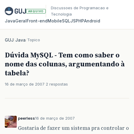
Discussoes de Programacao e
ARQUIVO
Tecnologia
Java
Geral
Front‑end
Mobile
SQL
JS
PHP
Android
GUJ
/
Java
/
Topico
Dúvida MySQL - Tem como saber o
nome das colunas, argumentando à
tabela?
16 de março de 2007
2 respostas
peerless
16 de março de 2007
Gostaria de fazer um sistema pra controlar o