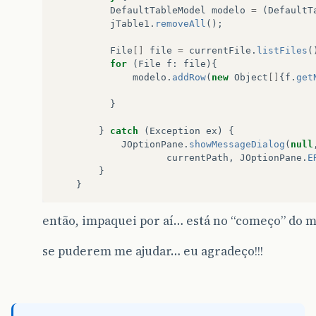
DefaultTableModel
modelo
=
(
DefaultT
jTable1
.
removeAll
();
File
[]
file
=
currentFile
.
listFiles
(
for
(
File
f
:
file
){
modelo
.
addRow
(
new
Object
[]
{
f
.
get
}
}
catch
(
Exception
ex
)
{
JOptionPane
.
showMessageDialog
(
null
currentPath
,
JOptionPane
.
E
}
}
então, impaquei por aí… está no “começo” do 
se puderem me ajudar… eu agradeço!!!