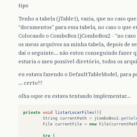
tipo
Tenho a tabela (jTable1), vazia, que no caso qu
“documentos” para essa tabela, no caso o que 
Colocando o ComboBox (jComboBox2 - “no caso e
os meus arquivos na minha tabela, depois de s
daí o seguinte… não estou conseguindo fazer 
estaria o meu possível diretório, todos os arqu
eu estava fazendo o DefaultTableModel, para po
… certo??
olha oque eu estava tentando implementar…
private
void
listarLocarFiles
(){
String
currentPath
=
jComboBox2
.
getSel
File
currentFile
=
new
File
(
currentPat
try
{