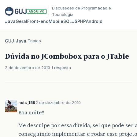
Discussoes de Programacao e
ARQUIVO
Tecnologia
Java
Geral
Front‑end
Mobile
SQL
JS
PHP
Android
GUJ
/
Java
/
Topico
Dúvida no JCombobox para o JTable
2 de dezembro de 2010
1 resposta
nois_159
2 de dezembro de 2010
Boa noite!!
Me desculpe por essa dúvida, sei que pode ser 
conseguindo implementar e rodar esse projet