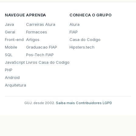
NAVEGUE
APRENDA
CONHECA O GRUPO
Java
Carreiras Alura
Alura
Geral
Formacoes
FIAP
Front-end
Artigos
Casa do Codigo
Mobile
Graduacao FIAP
Hipsters.tech
SQL
Pos-Tech FIAP
JavaScript
Livros Casa do Codigo
PHP
Android
Arquitetura
GUJ: desde 2002.
·
Saiba mais
·
Contribuidores
·
LGPD