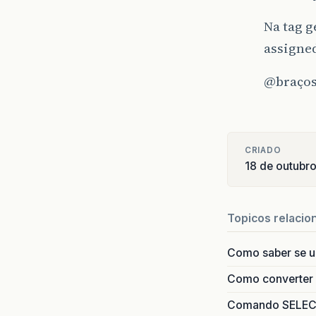
Na tag g
assigned
@braços
CRIADO
18 de outubr
Topicos relacio
Como saber se 
Como converter i
Comando SELECT 