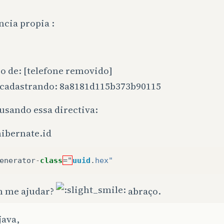
cia propia :
o de: [telefone removido]
a cadastrando: 8a8181d115b373b90115
usando essa directiva:
ibernate.id
enerator
-
class
="
uuid
.
hex
"
 me ajudar?
abraço.
java,