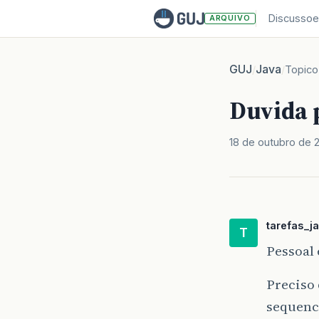
Discussoe
ARQUIVO
GUJ
Java
/
/
Topico
Duvida 
18 de outubro de 
tarefas_j
T
Pessoal
Preciso 
sequenci