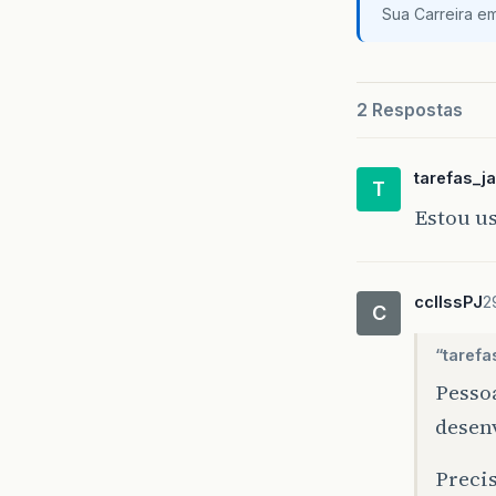
Sua Carreira e
2 Respostas
tarefas_j
T
Estou u
ccllssPJ
2
C
“tarefa
Pesso
desen
Precis