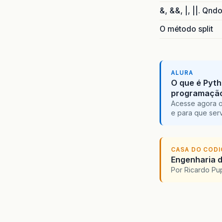
&, &&, |, ||. Qnd
O método split
ALURA
O que é Pyth
programaçã
Acesse agora o
e para que serv
CASA DO COD
Engenharia d
Por Ricardo P