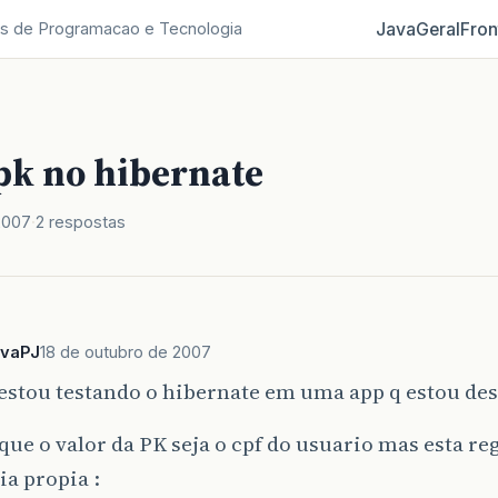
Java
Geral
Fron
s de Programacao e Tecnologia
pk no hibernate
2007
2 respostas
avaPJ
18 de outubro de 2007
 estou testando o hibernate em uma app q estou de
que o valor da PK seja o cpf do usuario mas esta r
a propia :