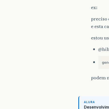
ex:
preciso 
e esta 
estou us
@hib
gen
podem m
ALURA
Desenvolvim