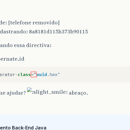
de: [telefone removido]
cadastrando: 8a8181d115b373b90115
ando essa directiva:
ernate.id
erator
-
class
="
uuid
.
hex
"
e ajudar?
abraço.
ento Back-End Java