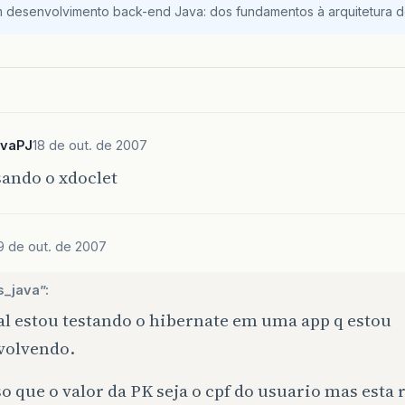
m desenvolvimento back-end Java: dos fundamentos à arquitetura de
avaPJ
18 de out. de 2007
sando o xdoclet
9 de out. de 2007
s_java”:
al estou testando o hibernate em uma app q estou
volvendo.
o que o valor da PK seja o cpf do usuario mas esta