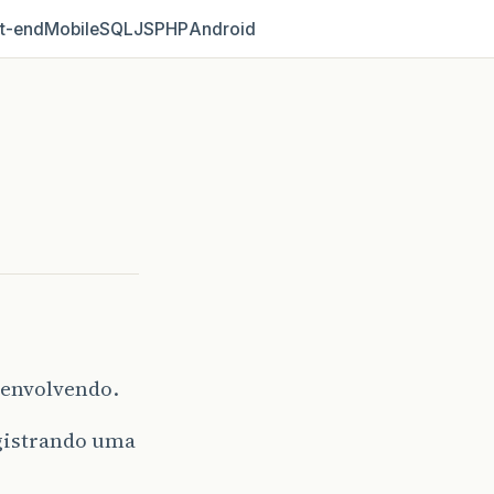
t‑end
Mobile
SQL
JS
PHP
Android
senvolvendo.
egistrando uma