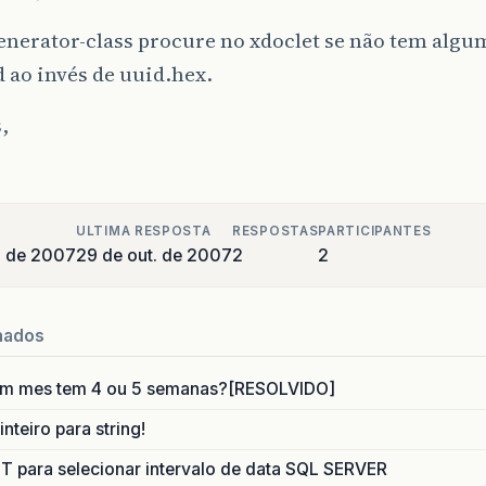
enerator-class procure no xdoclet se não tem algu
 ao invés de uuid.hex.
,
ULTIMA RESPOSTA
RESPOSTAS
PARTICIPANTES
o de 2007
29 de out. de 2007
2
2
nados
um mes tem 4 ou 5 semanas?[RESOLVIDO]
nteiro para string!
para selecionar intervalo de data SQL SERVER