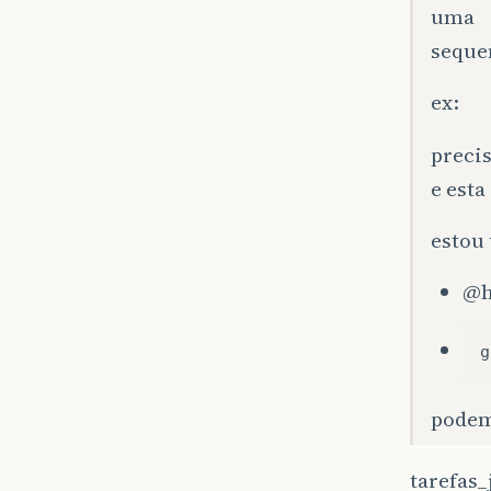
uma
sequen
ex:
precis
e est
estou 
@h
g
podem
tarefas_