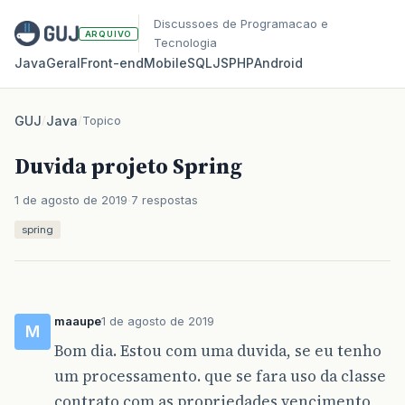
Discussoes de Programacao e
ARQUIVO
Tecnologia
Java
Geral
Front‑end
Mobile
SQL
JS
PHP
Android
GUJ
/
Java
/
Topico
Duvida projeto Spring
1 de agosto de 2019
7 respostas
spring
maaupe
1 de agosto de 2019
M
Bom dia. Estou com uma duvida, se eu tenho
um processamento. que se fara uso da classe
contrato com as propriedades vencimento,