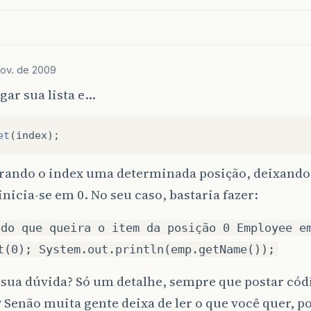
ov. de 2009
gar sua lista e…
et
(
index
);
rando o index uma determinada posição, deixando
nicia-se em 0. No seu caso, bastaria fazer:
ndo que queira o item da posição 0 Employee e
t(0); System.out.println(emp.getName());
 sua dúvida? Só um detalhe, sempre que postar códi
 Senão muita gente deixa de ler o que você quer, p