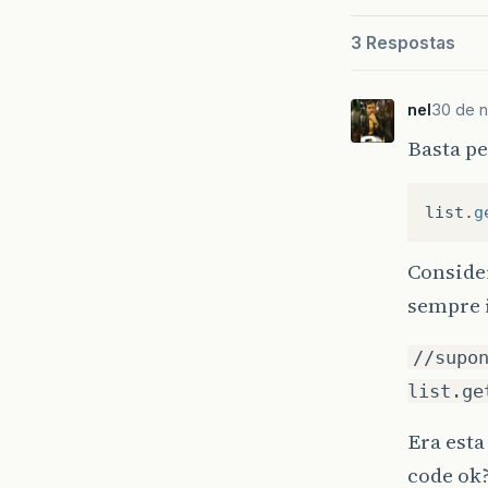
3 Respostas
nel
30 de n
Basta pe
list
.
g
Conside
sempre i
//supo
list.ge
Era esta
code ok?