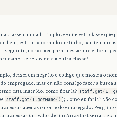
ma classe chamada Employee que esta classe que po
udo bem, esta funcionando certinho, não tem erro
 a seguinte, como faço para acessar um valor espec
 mesmo faz referencia a outra classe?
plo, deixei em negrito o codigo que mostra o nome
do empregado, mas eu não consigo fazer a busca se
esmo esta inserido. como ficaria?
staff.get(1, g
ee
); Como eu faria? Não c
staff.get(1.getName()
 acessar apenas o nome do empregado. Pergunto i
para acessar um valor de um ArrayList seria algo n