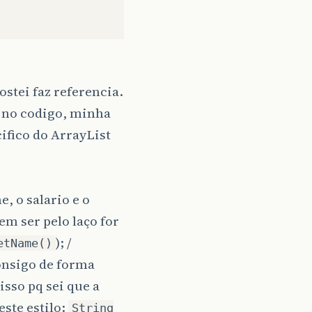
stei faz referencia.
s no codigo, minha
ifico do ArrayList
, o salario e o
m ser pelo laço for
); /
etName()
onsigo de forma
sso pq sei que a
este estilo:
String