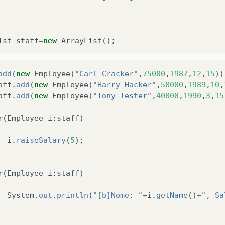
ist
staff
=
new
ArrayList
();
add
(
new
Employee
(
"Carl Cracker"
,
75000
,
1987
,
12
,
15
))
aff
.
add
(
new
Employee
(
"Harry Hacker"
,
50000
,
1989
,
10
,
aff
.
add
(
new
Employee
(
"Tony Tester"
,
40000
,
1990
,
3
,
15
r
(
Employee
i
:
staff
)
i
.
raiseSalary
(
5
);
r
(
Employee
i
:
staff
)
System
.
out
.
println
(
"[b]Nome: "
+
i
.
getName
()
+
", Sa