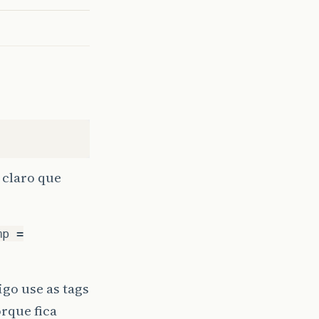
 claro que
mp =
go use as tags
orque fica