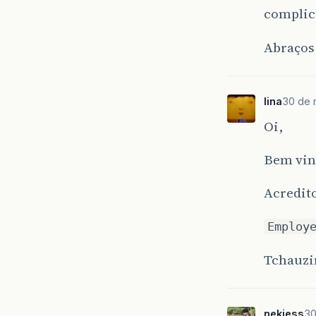
complic
Abraços
lina
30 de 
Oi,
Bem vin
Acredito
Employ
Tchauzi
nekiess
30