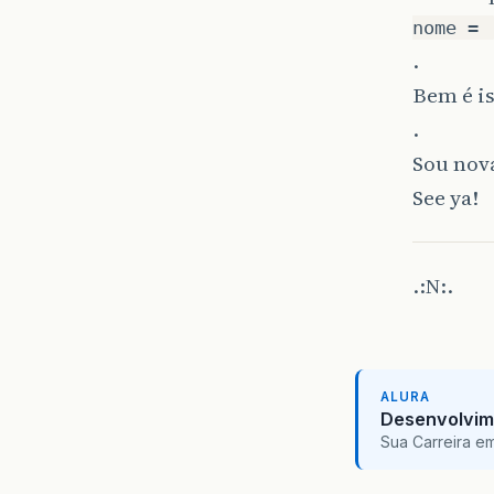
nome =
.
Bem é is
.
Sou nov
See ya!
.:N:.
ALURA
Desenvolvim
Sua Carreira e