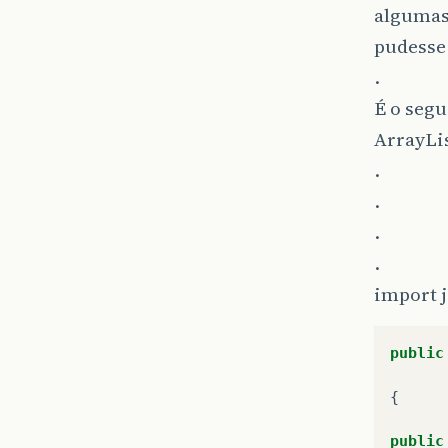
algumas
pudesse
.
É o segu
ArrayLis
.
.
.
.
import j
public
{
public