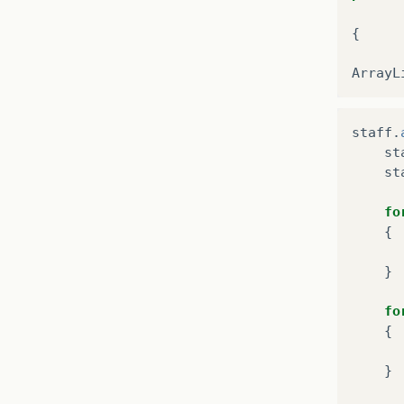
{
ArrayL
staff
.
st
st
fo
{
}
fo
{
}