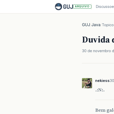
Discussoe
ARQUIVO
GUJ
Java
/
/
Topico
Duvida 
30 de novembro 
nekiess
30
.:N:.
Bem gal