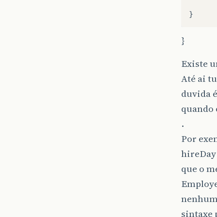
}
}
Existe u
Até ai t
duvida é
quando o
.
Por exem
hireDay 
que o m
Employ
nenhuma
sintaxe 