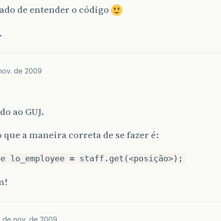
ado de entender o código
.
nov. de 2009
do ao GUJ.
 que a maneira correta de se fazer é:
ee lo_employee = staff.get(<posição>);
n!
 de nov. de 2009