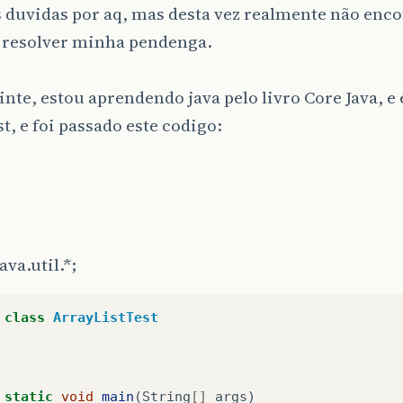
 duvidas por aq, mas desta vez realmente não enco
 resolver minha pendenga.
inte, estou aprendendo java pelo livro Core Java, e
t, e foi passado este codigo:
ava.util.*;
class
ArrayListTest
static
void
main
(
String
[]
args
)