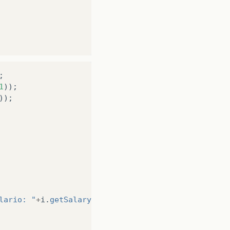
;
1
));
));
lario: "
+
i
.
getSalary
()
+
", hire day:"
+
i
.
getHireDay
(