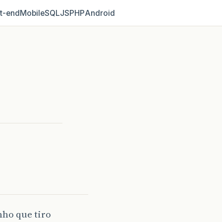
t‑end
Mobile
SQL
JS
PHP
Android
nho que tiro