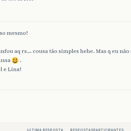
sso mesmo!
nfou aq rs… cousa tão simples hehe. Mas q eu não s
sussa
.
l e Lina!
ULTIMA RESPOSTA
RESPOSTAS
PARTICIPANTES