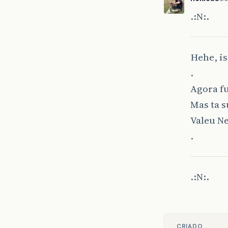
.:N:.
Hehe, i
.
Agora fu
Mas ta 
Valeu Ne
.
.:N:.
CRIADO