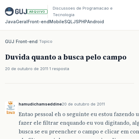
Discussoes de Programacao e
ARQUIVO
Tecnologia
Java
Geral
Front‑end
Mobile
SQL
JS
PHP
Android
GUJ
/
Front-end
/
Topico
Duvida quanto a busca pelo campo
20 de outubro de 2011
1 resposta
hamudichamseddine
20 de outubro de 2011
Entao pessoal eh o seguinte eu estou fazendo 
fazer ele filtrar enquando eu vou digitando, a
busca se eu preencher o campo e clicar em cons