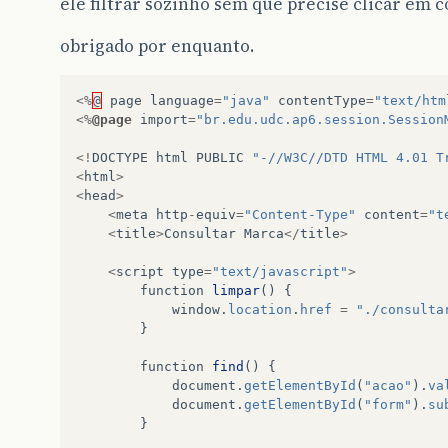
ele filtrar sozinho sem que precise clicar em con
obrigado por enquanto.
<%
@
page
language
=
"java"
contentType
=
"text/htm
<%
@page
import
=
"br.edu.udc.ap6.session.Session
<!
DOCTYPE
html
PUBLIC
"-//W3C//DTD HTML 4.01 T
<
html
>
<
head
>
<
meta
http
-
equiv
=
"Content-Type"
content
=
"t
<
title
>
Consultar
Marca
</
title
>
<
script
type
=
"text/javascript"
>
function
limpar
()
{
window
.
location
.
href
=
"./consulta
}
function
find
()
{
document
.
getElementById
(
"acao"
).
va
document
.
getElementById
(
"form"
).
su
}