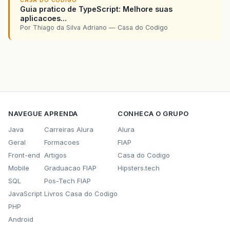
CASA DO CODIGO
Guia pratico de TypeScript: Melhore suas
</
td
>
aplicacoes...
</
tr
>
Por Thiago da Silva Adriano — Casa do Codigo
<
tr
>
<
td
valign
=
"top"
>
<
table
border
=
"1"
width
=
"100%"
<
tr
>
<
td
width
=
"80"
height
=
<
td
>
Descrição
</
td
>
<
td
width
=
"50"
>&
nbsp
;
<
</
tr
>
<%
NAVEGUE
APRENDA
CONHECA O GRUPO
for
(
int
i
=
0
;
i
<
listaMarca
.
length
;
i
++
)
{
Marca
marcaAux
=
(
Marca
)
listaMarca
[
i
]
Java
Carreiras Alura
Alura
%>
Geral
Formacoes
FIAP
<
tr
>
Front-end
Artigos
Casa do Codigo
<
td
width
=
"80"
height
=
<
td
><%=
marcaAux
.
getDes
Mobile
Graduacao FIAP
Hipsters.tech
<
td
width
=
"50"
>
SQL
Pos-Tech FIAP
<
a
href
=
"javascrip
JavaScript
Livros Casa do Codigo
<
a
href
=
"javascrip
</
td
>
PHP
</
tr
>
Android
<%