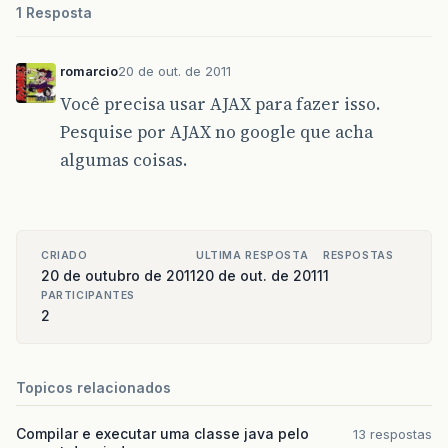
try
{
1 Resposta
marca
.
setIdMarca
(
Integer
.
parseInt
(
requ
}
catch
(
NumberFormatException
e
)
{
marca
.
setIdMarca
(
null
);
romarcio
20 de out. de 2011
}
marca
.
setDescricao
(
request
.
getParameter
(
"d
Você precisa usar AJAX para fazer isso.
EntityObject
listaMarca
[]
=
new
Marca
[
0
]
;
Pesquise por AJAX no google que acha
if
(
acao
!=
null
)
{
algumas coisas.
SessionMarca
sessionMarca
=
new
Sessio
if
(
acao
.
equals
(
"find"
))
{
listaMarca
=
sessionMarca
.
find
(
mar
}
else
if
(
acao
.
equals
(
"delete"
))
{
try
{
CRIADO
ULTIMA RESPOSTA
RESPOSTAS
Marca
marcaAux
=
new
Marca
();
20 de outubro de 2011
20 de out. de 2011
1
marcaAux
.
setIdMarca
(
Integer
.
pa
PARTICIPANTES
sessionMarca
.
delete
(
marcaAux
);
2
listaMarca
=
sessionMarca
.
find
}
catch
(
NumberFormatException
e
)
}
}
Topicos relacionados
%>
Compilar e executar uma classe java pelo
13 respostas
<
body
>