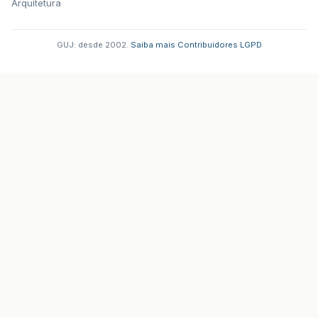
Arquitetura
}
%>
</
table
>
GUJ: desde 2002.
·
Saiba mais
·
Contribuidores
·
LGPD
</
td
>
</
tr
>
</
table
>
</
body
>
</
html
>