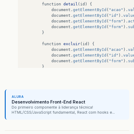
function
detail
(
id
)
{
document
.
getElementById
(
"acao"
).
va
document
.
getElementById
(
"id"
).
valu
document
.
getElementById
(
"form"
).
ac
document
.
getElementById
(
"form"
).
su
}
function
excluir
(
id
)
{
document
.
getElementById
(
"acao"
).
va
document
.
getElementById
(
"id"
).
valu
document
.
getElementById
(
"form"
).
su
}
function
novo
()
{
window
.
location
.
href
=
"./manterMa
}
</
script
>
ALURA
Desenvolvimento Front-End React
</
head
>
Do primeiro componente à liderança técnica!
HTML/CSS/JavaScript fundamental, React com hooks e...
<%
String
acao
=
request
.
getParameter
(
"acao"
)
Marca
marca
=
new
Marca
();