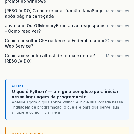
prompt do windows
<
table
border
=
"0"
width
=
"100%"
height
=
"305
<
tr
>
[RESOLVIDO] Como executar função JavaScript
13 respostas
<
td
valign
=
"top"
height
=
"50"
>
após página carregada
<
form
name
=
"form"
id
=
"form"
me
Java.lang.OutOfMemoryError: Java heap space
11 respostas
<
input
type
=
"hidden"
name
=
- Como resolver?
<
input
type
=
"hidden"
name
=
<
table
border
=
"0"
>
Como consultar CPF na Receita Federal usando
22 respostas
<
tr
>
Web Service?
<
td
align
=
"right"
<
td
align
=
"left"
w
Como acessar localhost de forma externa?
13 respostas
</
tr
>
[RESOLVIDO]
<
tr
>
<
td
align
=
"right"
>
<
td
align
=
"left"
><
</
tr
>
ALURA
</
table
>
O que é Python? — um guia completo para iniciar
</
form
>
nessa linguagem de programação
</
td
>
Acesse agora o guia sobre Python e inicie sua jornada nessa
</
tr
>
linguagem de programação: o que é e para que serve, sua
<
tr
>
sintaxe e como iniciar nela!
<
td
valign
=
"top"
align
=
"center"
he
<
input
type
=
"button"
value
=
"Co
<
input
type
=
"button"
value
=
"Li
<
input
type
=
"button"
value
=
"No