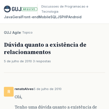
Discussoes de Programacao e
ARQUIVO
Tecnologia
Java
Geral
Front‑end
Mobile
SQL
JS
PHP
Android
GUJ
/
Agile
/
Topico
Dúvida quanto a existência de
relacionamentos
5 de julho de 2010
3 respostas
renatoAlves
5 de julho de 2010
R
Olá,
Tenho uma dúvida quanto a existência de