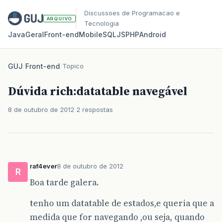
Discussoes de Programacao e
ARQUIVO
Tecnologia
Java
Geral
Front‑end
Mobile
SQL
JS
PHP
Android
GUJ
/
Front-end
/
Topico
Dúvida rich:datatable navegável
8 de outubro de 2012
2 respostas
raf4ever
8 de outubro de 2012
R
Boa tarde galera.
tenho um datatable de estados,e queria que a
medida que for navegando ,ou seja, quando