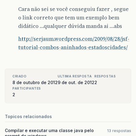
Cara não sei se você conseguiu fazer , segue
o link correto que tem um exemplo bem
didático …qualquer dúvida manda ai …abs
http://serjaum.wordpress.com/2009/08/28/jsf-
tutorial-combos-aninhados-estadoscidades/
CRIADO
ULTIMA RESPOSTA
RESPOSTAS
8 de outubro de 2012
9 de out. de 2012
2
PARTICIPANTES
2
Topicos relacionados
Compilar e executar uma classe java pelo
13 respostas
prompt do windows