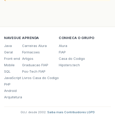
NAVEGUE
APRENDA
CONHECA O GRUPO
Java
Carreiras Alura
Alura
Geral
Formacoes
FIAP
Front-end
Artigos
Casa do Codigo
Mobile
Graduacao FIAP
Hipsters.tech
SQL
Pos-Tech FIAP
JavaScript
Livros Casa do Codigo
PHP
Android
Arquitetura
GUJ: desde 2002.
·
Saiba mais
·
Contribuidores
·
LGPD