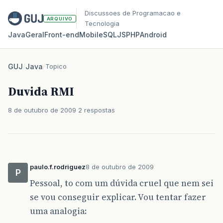
Discussoes de Programacao e
ARQUIVO
Tecnologia
Java
Geral
Front‑end
Mobile
SQL
JS
PHP
Android
GUJ
/
Java
/
Topico
Duvida RMI
8 de outubro de 2009
2 respostas
paulo.f.rodriguez
8 de outubro de 2009
P
Pessoal, to com um dúvida cruel que nem sei
se vou conseguir explicar. Vou tentar fazer
uma analogia: