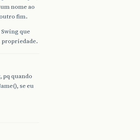
ir um nome ao
outro fim.
o Swing que
l propriedade.
r, pq quando
ame(), se eu