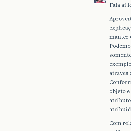
Fala ai 
Aprovei
explica
manter 
Podemos
somente
exemplo
atraves 
Conform
objeto e
atribut
atribuid
Com rela