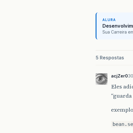
ALURA
Desenvolvim
Sua Carreira e
5 Respostas
acjZer0
30
Eles ad
“guarda
exempl
bean.s