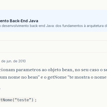
ento Back-End Java
m desenvolvimento back-end Java: dos fundamentos à arquitetura de
 de jun. de 2010
icionam parametros ao objeto bean, no seu caso o 
 um nome no bean” e o getNome “te mostra o nome 
o
;
etNome(“teste”)