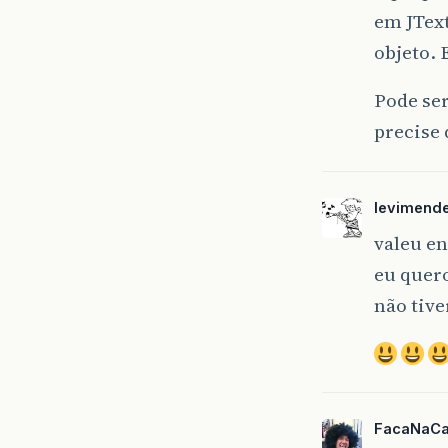
em JText
objeto. 
Pode se
precise 
levimend
valeu en
eu quer
não tive
FacaNaCa