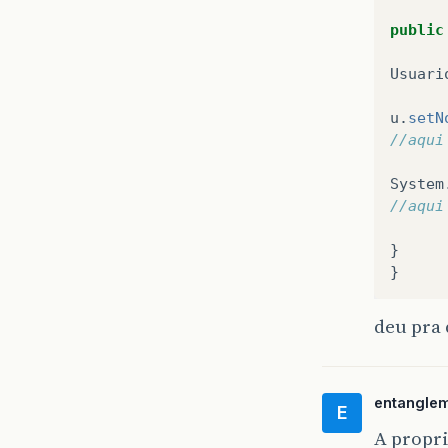
public
Usuari
u
.
setN
//aqui
System
//aqui
}
}
deu pra
entangle
E
A propr