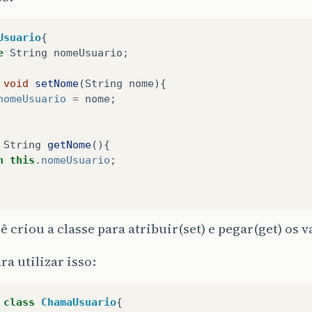
Usuario
{
e
String
nomeUsuario
;
void
setNome
(
String
nome
){
nomeUsuario
=
nome
;
String
getNome
(){
n
this
.
nomeUsuario
;
ê criou a classe para atribuir(set) e pegar(get) os v
ra utilizar isso:
class
ChamaUsuario
{