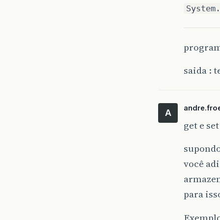
System
program
saida : t
andre.fro
A
get e se
supondo
você adi
armazen
para isso
Exemplo