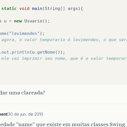
static
void
main
(
String
[]
args
){
o
u
=
new
Usuario
();
ome
(
"levimendes"
);
 agora, o valor temporario é levimendes, o que ser
.
out
.
println
(
u
.
getNome
());
 ele vai imprimir seu nome, que é o valor temporar
 dar uma clareada?
ment
30 de jun. de 2010
iedade “name” que existe em muitas classes Swing