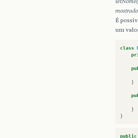
setNome(
mostrado
É possiv
um valor
class
pr
pu
}
pu
}
}
public