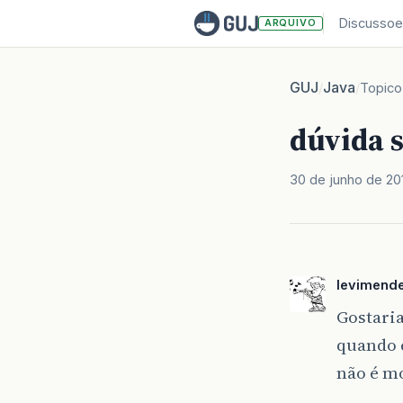
Discussoe
ARQUIVO
GUJ
Java
/
/
Topico
dúvida 
30 de junho de 20
levimend
Gostaria
quando 
não é m