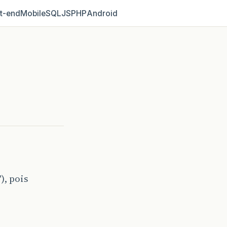
t‑end
Mobile
SQL
JS
PHP
Android
), pois