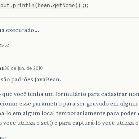
;);
.out.println(bean.getNome()
a executado…
este
es
30 de jun. de 2010
t são padrões JavaBean.
 que você tenha um formulário para cadastrar nom
cionar esse parâmetro para ser gravado em algum 
a-lo em algum local temporariamente para poder c
 você utiliza o set() e para capturá-lo você utiliza o
s: