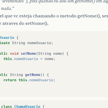
“levimendes”), pois quando eu dou um getNome() em alg
 nada.
”
el que vc esteja chamando o metodo getNome(), sem
 atraves do setNome().
Usuario
{
ivate
String
nomeUsuario
;
blic
void
setNome
(
String
nome
)
{
this
.
nomeUsuario
=
nome
;
blic
String
getNome
()
{
return
this
.
nomeUsuario
;
class
ChamaUsuario
{