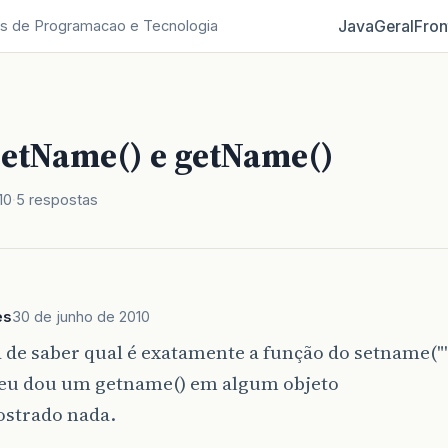
Java
Geral
Fron
s de Programacao e Tecnologia
setName() e getName()
10
5 respostas
es
30 de junho de 2010
 de saber qual é exatamente a função do setname(""
eu dou um getname() em algum objeto
ostrado nada.