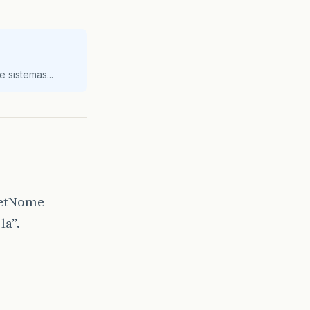
 sistemas...
setNome
la”.