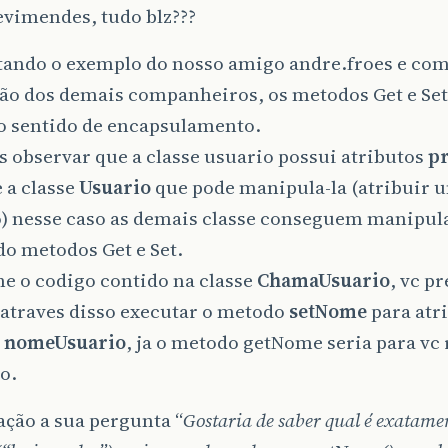
levimendes, tudo blz???
tando o exemplo do nosso amigo andre.froes e co
ção dos demais companheiros, os metodos Get e Se
o sentido de encapsulamento.
 observar que a classe usuario possui atributos
pr
 a classe
Usuario
que pode manipula-la (atribuir u
) nesse caso as demais classe conseguem manipula
do metodos Get e Set.
e o codigo contido na classe
ChamaUsuario
, vc p
 atraves disso executar o metodo
setNome
para atr
o
nomeUsuario
, ja o metodo getNome seria para vc 
o.
ção a sua pergunta “
Gostaria de saber qual é exatame