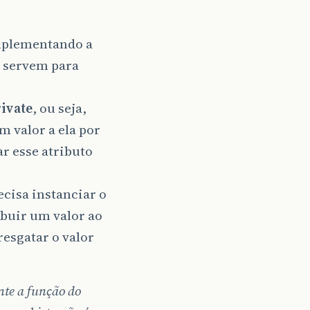
mplementando a
t servem para
ivate
, ou seja,
m valor a ela por
r esse atributo
recisa instanciar o
ibuir um valor ao
resgatar o valor
nte a função do