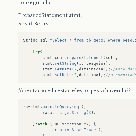
conseguindo
PreparedStatement stmt;
ResultSet rs;
String
sql
=
"Select * from tb_gecol where pesqu
try
{
stmt
=
con
.
prepareStatement
(
sql
);
stmt
.
setString
(
1
,
pesquisa
);
stmt
.
setDate
(
2
,
datainicial
);
//esta dan
stmt
.
setDate
(
3
,
datafinal
);
//o compilad
//mentacao e la estao eles, o q esta havendo??
rs
=
stmt
.
executeQuery
(
sql
);
razao
=
rs
.
getString
(
3
);
}
catch
(
SQLException
ex
)
{
ex
.
printStackTrace
();
}