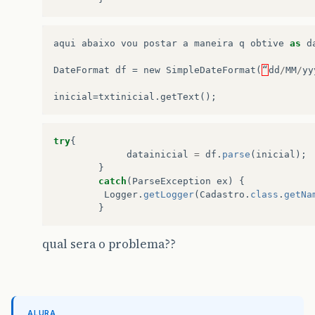
aqui
abaixo
vou
postar
a
maneira
q
obtive
as
d
DateFormat
df
=
new
SimpleDateFormat
(
“
dd
/
MM
/
yy
inicial
=
txtinicial
.
getText
();
try
{
datainicial
=
df
.
parse
(
inicial
);
}
catch
(
ParseException
ex
)
{
Logger
.
getLogger
(
Cadastro
.
class
.
getNa
}
qual sera o problema??
ALURA