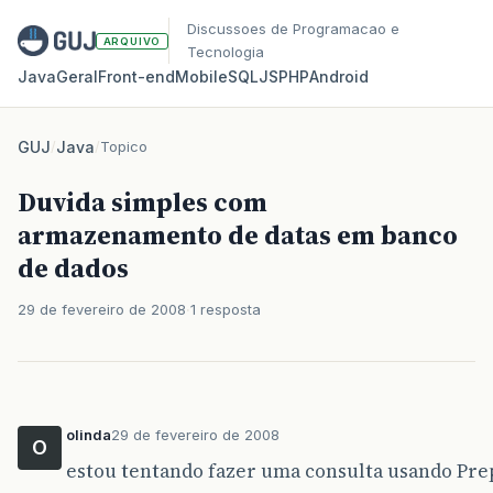
Discussoes de Programacao e
ARQUIVO
Tecnologia
Java
Geral
Front‑end
Mobile
SQL
JS
PHP
Android
GUJ
/
Java
/
Topico
Duvida simples com
armazenamento de datas em banco
de dados
29 de fevereiro de 2008
1 resposta
olinda
29 de fevereiro de 2008
O
estou tentando fazer uma consulta usando Pr