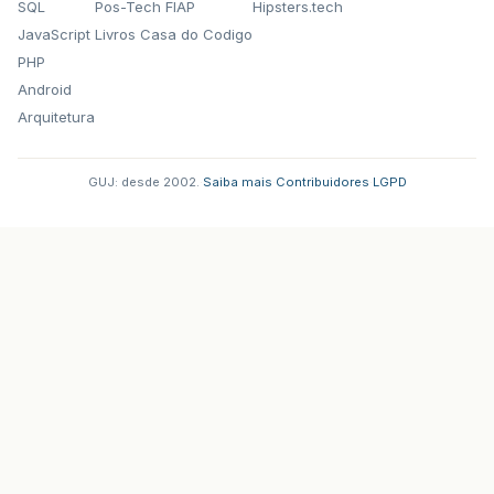
SQL
Pos-Tech FIAP
Hipsters.tech
JavaScript
Livros Casa do Codigo
PHP
Android
Arquitetura
GUJ: desde 2002.
·
Saiba mais
·
Contribuidores
·
LGPD