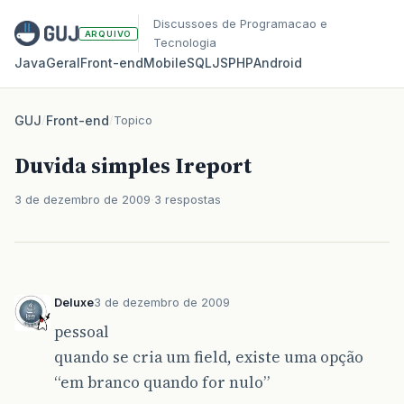
Discussoes de Programacao e
ARQUIVO
Tecnologia
Java
Geral
Front‑end
Mobile
SQL
JS
PHP
Android
GUJ
/
Front-end
/
Topico
Duvida simples Ireport
3 de dezembro de 2009
3 respostas
Deluxe
3 de dezembro de 2009
pessoal
quando se cria um field, existe uma opção
“em branco quando for nulo”