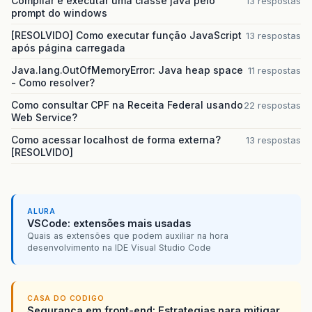
Compilar e executar uma classe java pelo
13 respostas
prompt do windows
[RESOLVIDO] Como executar função JavaScript
13 respostas
após página carregada
Java.lang.OutOfMemoryError: Java heap space
11 respostas
- Como resolver?
Como consultar CPF na Receita Federal usando
22 respostas
Web Service?
Como acessar localhost de forma externa?
13 respostas
[RESOLVIDO]
ALURA
VSCode: extensões mais usadas
Quais as extensões que podem auxiliar na hora
desenvolvimento na IDE Visual Studio Code
CASA DO CODIGO
Seguranca em front-end: Estrategias para mitigar