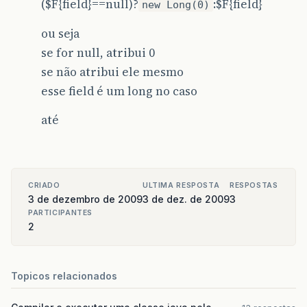
($F{field}==null)?
:$F{field}
new Long(0)
ou seja
se for null, atribui 0
se não atribui ele mesmo
esse field é um long no caso
até
CRIADO
ULTIMA RESPOSTA
RESPOSTAS
3 de dezembro de 2009
3 de dez. de 2009
3
PARTICIPANTES
2
Topicos relacionados