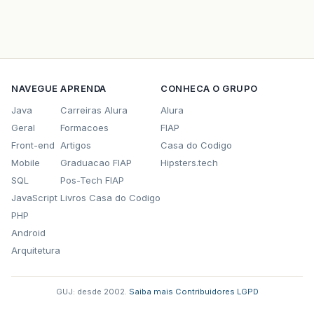
NAVEGUE
APRENDA
CONHECA O GRUPO
Java
Carreiras Alura
Alura
Geral
Formacoes
FIAP
Front-end
Artigos
Casa do Codigo
Mobile
Graduacao FIAP
Hipsters.tech
SQL
Pos-Tech FIAP
JavaScript
Livros Casa do Codigo
PHP
Android
Arquitetura
GUJ: desde 2002.
·
Saiba mais
·
Contribuidores
·
LGPD