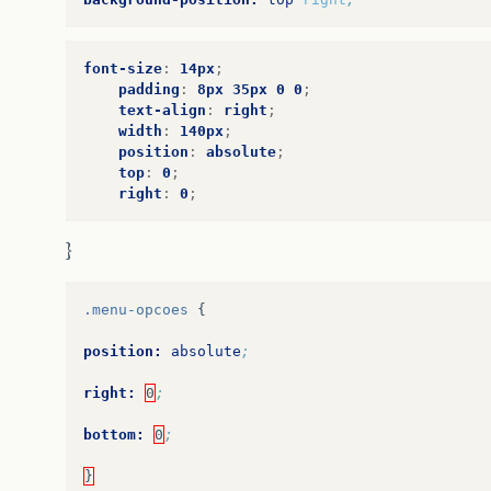
font-size
:
14px
;
padding
:
8px
35px
0
0
;
text-align
:
right
;
width
:
140px
;
position
:
absolute
;
top
:
0
;
right
:
0
;
}
.menu-opcoes
{
position:
absolute
;
right:
0
;
bottom:
0
;
}