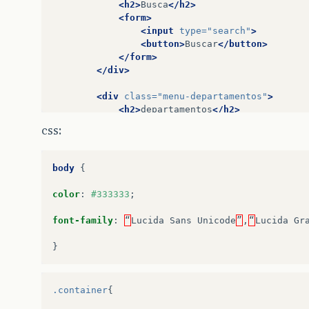
<h2>
Busca
</h2>
<form>
<input
type=
"search"
>
<button>
Buscar
</button>
</form>
</div>
<div
class=
"menu-departamentos"
>
<h2>
departamentos
</h2>
<ul>
css:
<li><a
href=
"#"
>
blusas
e
camis
<li><a
href=
"#"
>
calças
</a></li
<li><a
href=
"#"
>
saias
</a></li>
body
{
<li><a
href=
"#"
>
vestidos
</a></
<li><a
href=
"#"
>
sapatos
</a></l
color
:
#333333
;
<li><a
href=
"#"
>
bolsas
e
carte
<li><a
href=
"#"
>
acessórios
</a>
font-family
:
“
Lucida
Sans
Unicode
”
,
“
Lucida
Gr
</ul>
</div>
}
<div
class=
"banner-destaque"
>
<figure>
.container
{
<img
src=
"img/destaque-home.pn
</figure>