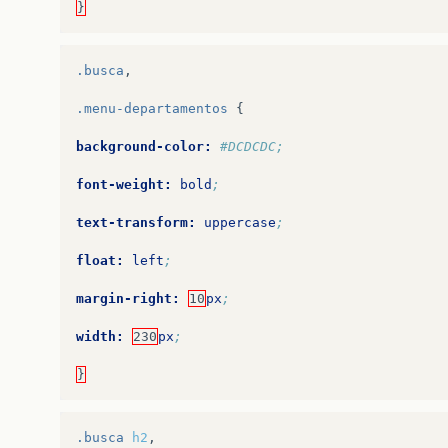
}
.busca
,
.menu-departamentos
{
background-color:
#DCDCDC;
font-weight:
bold
;
text-transform:
uppercase
;
float:
left
;
margin-right:
10
px
;
width:
230
px
;
}
.busca
h2
,