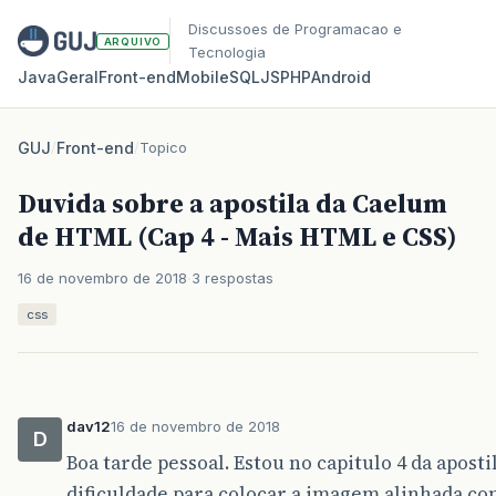
Discussoes de Programacao e
ARQUIVO
Tecnologia
Java
Geral
Front‑end
Mobile
SQL
JS
PHP
Android
GUJ
/
Front-end
/
Topico
Duvida sobre a apostila da Caelum
de HTML (Cap 4 - Mais HTML e CSS)
16 de novembro de 2018
3 respostas
css
dav12
16 de novembro de 2018
D
Boa tarde pessoal. Estou no capitulo 4 da apost
dificuldade para colocar a imagem alinhada c