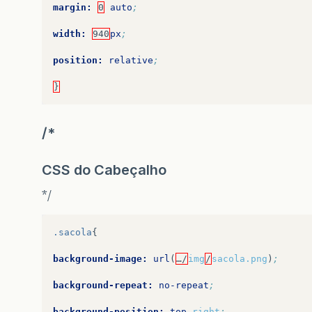
margin:
0
auto
;
</div>
</section>
width:
940
px
;
<section>
position:
relative
;
</section>
}
<footer>
</footer>
</body>
/*
CSS do Cabeçalho
*/
.sacola
{
background-image:
url
(
…/
img
/
sacola.png
)
;
background-repeat:
no-repeat
;
background-position:
top
right
;