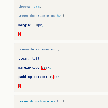
.busca
form
,
.menu-departamentos
h2
{
margin:
10
px
;
}
.menu-departamentos
{
clear:
left
;
margin-top:
10
px
;
padding-bottom:
10
px
;
}
.
menu-departamentos
li
{