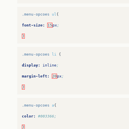
.menu-opcoes
ul
{
font-size:
15
px
;
}
.menu-opcoes
li
{
display:
inline
;
margin-left:
20
px
;
}
.menu-opcoes
a
{
color:
#003366;
}