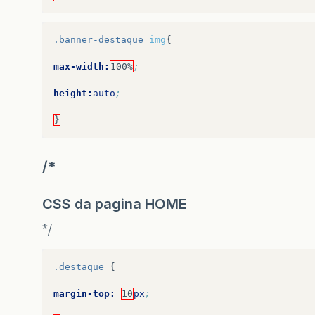
.banner-destaque
img
{
max-width:
100%
;
height:
auto
;
}
/*
CSS da pagina HOME
*/
.destaque
{
margin-top:
10
px
;