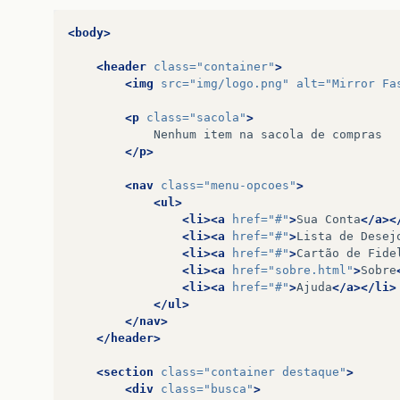
<body>
<header
class=
"container"
>
<img
src=
"img/logo.png"
alt=
"Mirror Fa
<p
class=
"sacola"
>
Nenhum
item
na
sacola
de
</p>
<nav
class=
"menu-opcoes"
>
<ul>
<li><a
href=
"#"
>
Sua
Conta
</a><
<li><a
href=
"#"
>
Lista
de
Desej
<li><a
href=
"#"
>
Cartão
de
Fide
<li><a
href=
"sobre.html"
>
Sobre
<li><a
href=
"#"
>
Ajuda
</a></li>
</ul>
</nav>
</header>
<section
class=
"container destaque"
>
<div
class=
"busca"
>