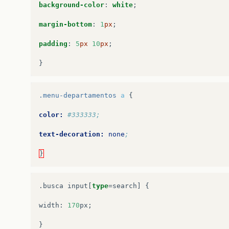
background-color
:
white
;
margin-bottom
:
1
px
;
padding
:
5
px
10
px
;
}
.menu-departamentos
a
{
color:
#333333;
text-decoration:
none
;
}
.
busca
input
[
type
=
search
]
{
width
:
170
px
;
}