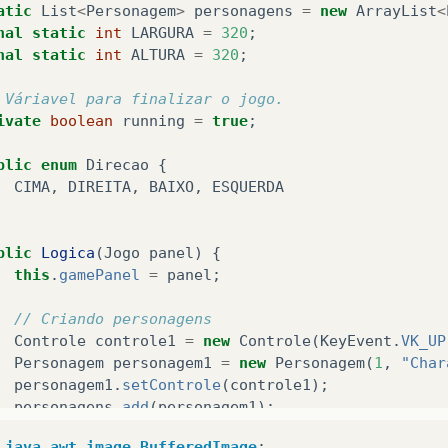
atic
List
<
Personagem
>
personagens
=
new
ArrayList
<
nal
static
int
LARGURA
=
320
;
nal
static
int
ALTURA
=
320
;
 Váriavel para finalizar o jogo.
ivate
boolean
running
=
true
;
blic
enum
Direcao
{
CIMA
,
DIREITA
,
BAIXO
,
ESQUERDA
blic
Logica
(
Jogo
panel
)
{
this
.
gamePanel
=
panel
;
// Criando personagens
Controle
controle1
=
new
Controle
(
KeyEvent
.
VK_UP
Personagem
personagem1
=
new
Personagem
(
1
,
"Char
personagem1
.
setControle
(
controle1
);
personagens
.
add
(
personagem1
);
java.awt.image.BufferedImage
;