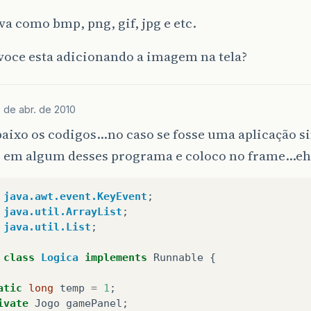
va como bmp, png, gif, jpg e etc.
voce esta adicionando a imagem na tela?
 de abr. de 2010
aixo os codigos…no caso se fosse uma aplicação si
 em algum desses programa e coloco no frame…eh 
java.awt.event.KeyEvent
;
java.util.ArrayList
;
java.util.List
;
class
Logica
implements
Runnable
{
atic
long
temp
=
1
;
ivate
Jogo
gamePanel
;