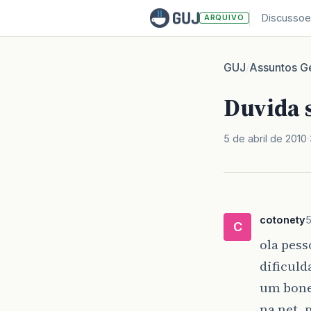
Discussoe
ARQUIVO
GUJ
Assuntos Ge
/
Duvida 
5 de abril de 2010
cotonety
5
C
ola pes
dificuld
um bonec
na net, 