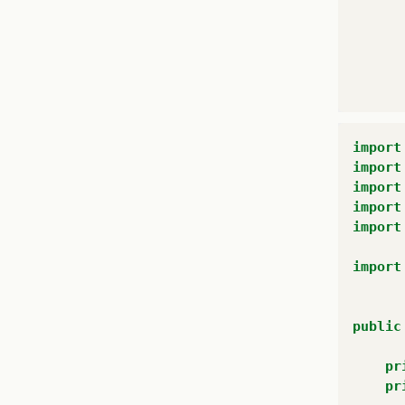
}
pr
import
import
import
}
import
}
import
import
pu
pr
public
pr
pr