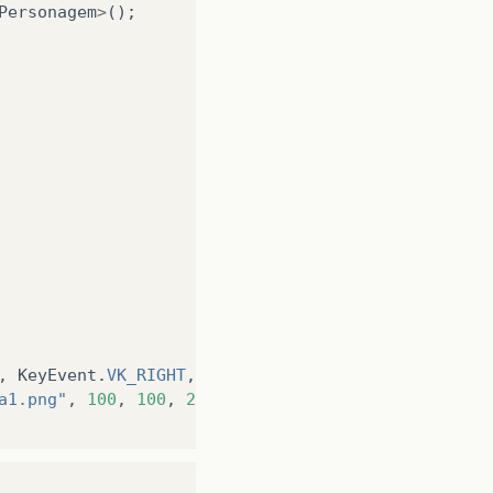
Personagem
>
();
,
KeyEvent
.
VK_RIGHT
,
KeyEvent
.
VK_DOWN
,
KeyEvent
.
VK_
a1.png"
,
100
,
100
,
24
,
32
,
15
);