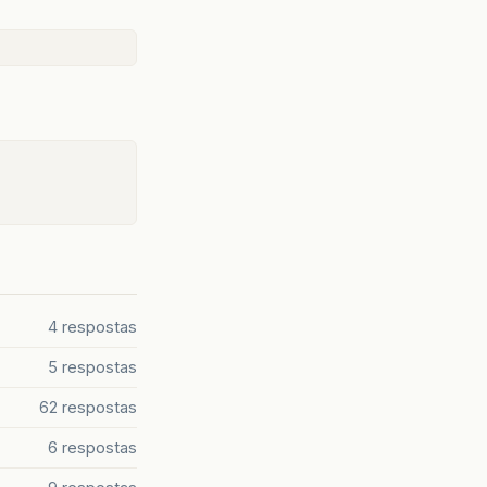
nagem
.
getDirecao
()
gem
.
tamanhoX
)
m
.
tamanhoY
)
;
4 respostas
5 respostas
62 respostas
6 respostas