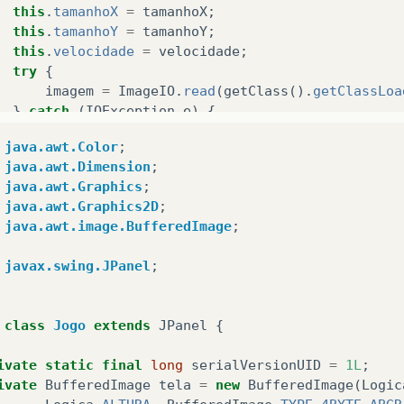
this
.
tamanhoX
=
tamanhoX
;
tempAnterior
=
System
.
currentTimeMillis
();
this
.
tamanhoY
=
tamanhoY
;
}
this
.
velocidade
=
velocidade
;
try
{
imagem
=
ImageIO
.
read
(
getClass
().
getClassLoa
}
catch
(
IOException
e
)
{
ivate
void
tratarJogo
()
{
System
.
out
moverJogador
();
java.awt.Color
;
.
println
(
"Erro ao buscar imagem do p
java.awt.Dimension
;
System
.
exit
(
0
);
java.awt.Graphics
;
}
java.awt.Graphics2D
;
java.awt.image.BufferedImage
;
javax.swing.JPanel
;
blic
void
andar
(
int
novaDirecao
)
{
ivate
void
moverJogador
()
{
direcao
=
novaDirecao
;
for
(
Personagem
personagemPrincipal
:
personagen
anim
++
;
Controle
controle
=
personagemPrincipal
.
getC
class
Jogo
extends
JPanel
{
switch
(
novaDirecao
)
{
int
posXAnterior
=
personagemPrincipal
.
getPo
case
0
:
int
posYAnterior
=
personagemPrincipal
.
getPo
ivate
static
final
long
serialVersionUID
=
1L
;
posicaoY
-=
(
velocidade
*
Logica
.
temp
)
/
100
ivate
BufferedImage
tela
=
new
BufferedImage
(
Logic
break
;
if
(
controle
.
paraCima
)
{