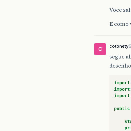
Voce sal
E como 
cotonety
6
C
segue ab
desenho
import
import
import
public
st
pr