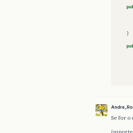
pu
}
pu
}
pu
}
}
Andre_Ro
pu
Se for 
}
importe