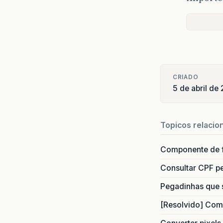
pu
}
}
pu
}
CRIADO
5 de abril de
pu
}
}
Topicos relacio
pu
pu
Componente de 
}
}
Consultar CPF pe
}
pu
Pegadinhas que 
[Resolvido] Com
}