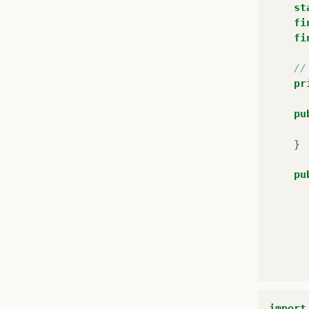
st
fi
fi
//
pr
pu
}
pu
import