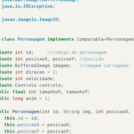
java.io.IOException
;
javax.imageio.ImageIO
;
class
Personagem
implements
Comparable
<
Personagem
ivate
int
id
;
//codigo do personagem
blic
void
run
()
{
ivate
int
posicaoX
,
posicaoY
;
//posição
ivate
BufferedImage
imagem
;
//imagem carregada;
long
tempAnterior
=
System
.
currentTimeMillis
();
ivate
int
direcao
=
2
;
while
(
running
)
{
ivate
int
velocidade
;
tratarJogo
();
ivate
Controle
controle
;
gamePanel
.
renderizar
();
blic
final
int
tamanhoX
,
tamanhoY
;
gamePanel
.
repaint
();
blic
long
anim
=
1
;
try
{
Thread
.
sleep
(
50
);
blic
Personagem
(
int
id
,
String
img
,
int
posicaoX
,
}
catch
(
InterruptedException
e
)
{
this
.
id
=
id
;
}
this
.
posicaoX
=
posicaoX
;
this
.
posicaoY
=
posicaoY
;
temp
=
System
.
currentTimeMillis
()
-
tempAnte