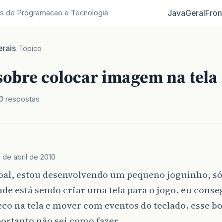
Java
Geral
Fron
s de Programacao e Tecnologia
rais
/
Topico
sobre colocar imagem na tela
3 respostas
 de abril de 2010
soal, estou desenvolvendo um pequeno joguinho, só
ade está sendo criar uma tela para o jogo. eu conse
o na tela e mover com eventos do teclado. esse b
portanto não sei como fazer.