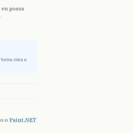
l eu possa
?
 forma clara e
mo o
Paint.NET