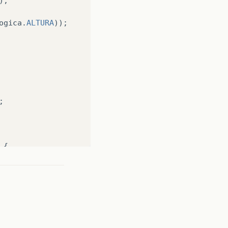
);
rdinal
());
;
ogica
.
ALTURA
));
ordinal
());
;
A
.
ordinal
());
;
;
DA
.
ordinal
());
{
agem
.
getPosicaoX
(),
agem
.
getPosicaoX
()
nagem
.
getPosicaoY
()
(
personagem
.
anim
%
3
)