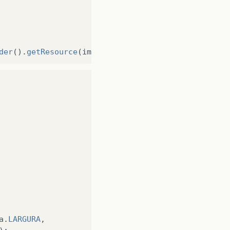
der
().
getResource
(
img
));
ersonagem.\nEncerrando aplicação"
);
s
)
{
ontrole
();
sicaoX
();
sicaoY
();
;
a
.
LARGURA
,