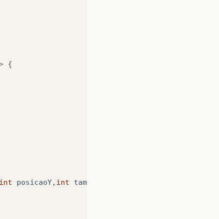
>
{
int
posicaoY
,
int
tamanhoX
,
int
tamanhoY
,
int
veloc
rior
;