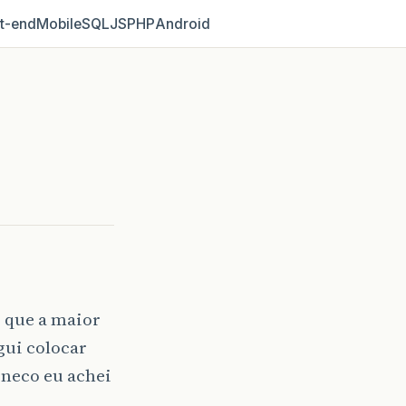
t‑end
Mobile
SQL
JS
PHP
Android
 que a maior
gui colocar
oneco eu achei