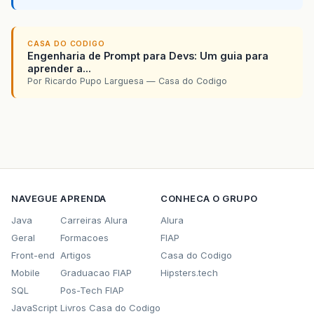
CASA DO CODIGO
Engenharia de Prompt para Devs: Um guia para
aprender a...
Por Ricardo Pupo Larguesa — Casa do Codigo
NAVEGUE
APRENDA
CONHECA O GRUPO
Java
Carreiras Alura
Alura
Geral
Formacoes
FIAP
Front-end
Artigos
Casa do Codigo
Mobile
Graduacao FIAP
Hipsters.tech
SQL
Pos-Tech FIAP
JavaScript
Livros Casa do Codigo