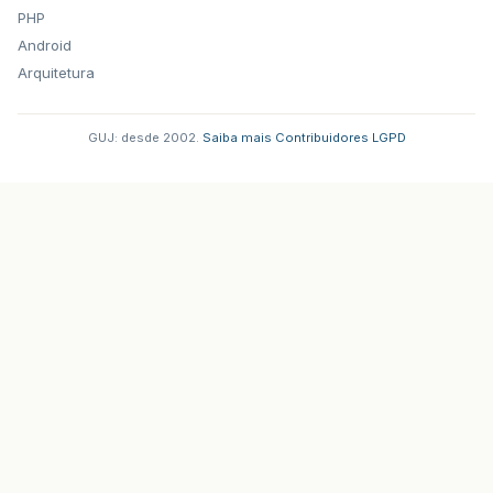
PHP
Android
Arquitetura
GUJ: desde 2002.
·
Saiba mais
·
Contribuidores
·
LGPD