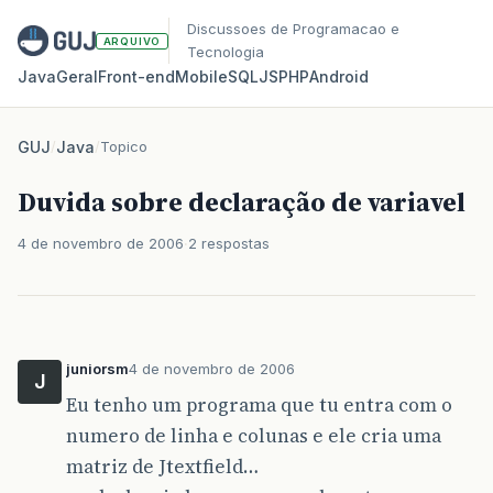
Discussoes de Programacao e
ARQUIVO
Tecnologia
Java
Geral
Front‑end
Mobile
SQL
JS
PHP
Android
GUJ
/
Java
/
Topico
Duvida sobre declaração de variavel
4 de novembro de 2006
2 respostas
juniorsm
4 de novembro de 2006
J
Eu tenho um programa que tu entra com o
numero de linha e colunas e ele cria uma
matriz de Jtextfield…