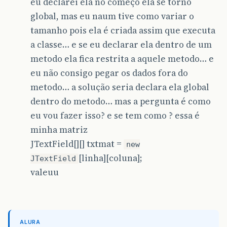
eu declarei ela no começo ela se torno
global, mas eu naum tive como variar o
tamanho pois ela é criada assim que executa
a classe… e se eu declarar ela dentro de um
metodo ela fica restrita a aquele metodo… e
eu não consigo pegar os dados fora do
metodo… a solução seria declara ela global
dentro do metodo… mas a pergunta é como
eu vou fazer isso? e se tem como ? essa é
minha matriz
JTextField[][] txtmat =
new
[linha][coluna];
JTextField
valeuu
ALURA