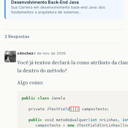
Desenvolvimento Back-End Java
Sua Carreira em desenvolvimento back-end Java: dos
fundamentos à arquitetura de sistemas...
2 Respostas
s4nchez
4 de nov. de 2006
Você já tentou declará-la como atributo da clas
la dentro do método?
Algo como:
public
class
Janela
private
JTextField
[][]
camposTexto
;
public
void
metodoQualquer
(
int
nrLinhas
,
in
camposTexto
=
new
JTextField
[
nrLinhas
][
n