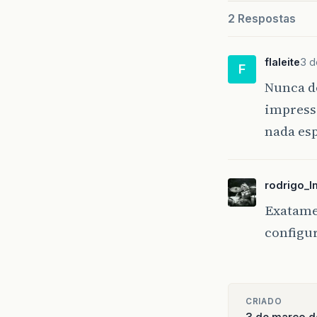
2 Respostas
flaleite
3 d
F
Nunca de
impressa
nada es
rodrigo_l
Exatamen
configu
CRIADO