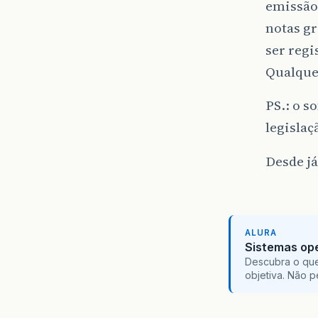
emissão 
notas gr
ser regi
Qualque
PS.: o s
legislaç
Desde já
ALURA
Sistemas ope
Descubra o que
objetiva. Não 