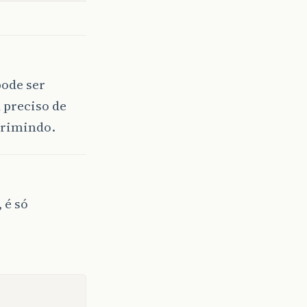
pode ser
 preciso de
primindo.
 é só