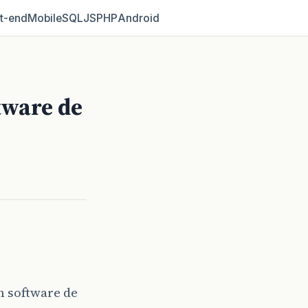
t‑end
Mobile
SQL
JS
PHP
Android
tware de
m software de