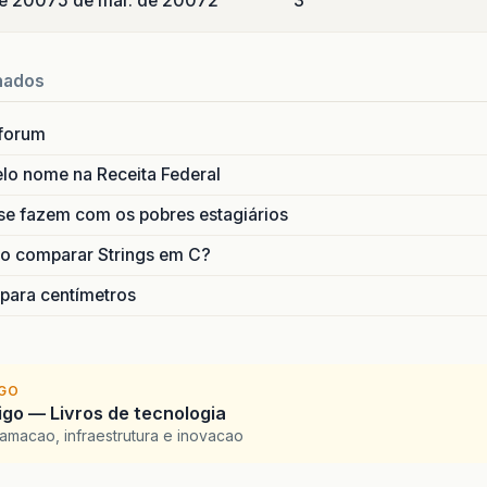
de 2007
5 de mar. de 2007
2
3
nados
forum
lo nome na Receita Federal
se fazem com os pobres estagiários
o comparar Strings em C?
 para centímetros
IGO
go — Livros de tecnologia
amacao, infraestrutura e inovacao