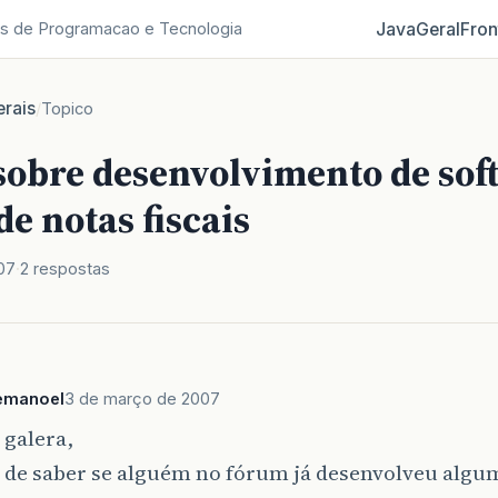
Java
Geral
Fron
s de Programacao e Tecnologia
rais
/
Topico
sobre desenvolvimento de sof
e notas fiscais
07
2 respostas
emanoel
3 de março de 2007
 galera,
 de saber se alguém no fórum já desenvolveu algu