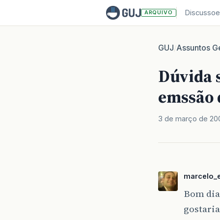
Discussoe
ARQUIVO
GUJ
Assuntos Ge
/
Dúvida 
emssão d
3 de março de 20
marcelo_
Bom dia
gostaria