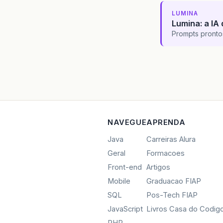
LUMINA
Lumina: a IA 
Prompts pronto
NAVEGUE
APRENDA
Java
Carreiras Alura
Geral
Formacoes
Front-end
Artigos
Mobile
Graduacao FIAP
SQL
Pos-Tech FIAP
JavaScript
Livros Casa do Codig
PHP