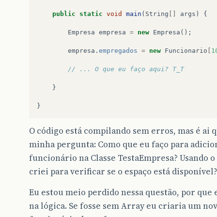
public
static
void
main
(
String
[]
args
)
{
Empresa
empresa
=
new
Empresa
();
empresa
.
empregados
=
new
Funcionario
[
1
// ... O que eu faço aqui? T_T
}
}
O código está compilando sem erros, mas é ai 
minha pergunta: Como que eu faço para adici
funcionário na Classe TestaEmpresa? Usando 
criei para verificar se o espaço está disponível
Eu estou meio perdido nessa questão, por que
na lógica. Se fosse sem Array eu criaria um no