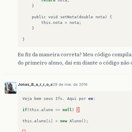
return
nota
;
}
public
void
setNota
(
double
nota
)
{
this
.
nota
=
nota
;
}
}
Eu fiz da maneira correta? Meu código compila
do primeiro aluno, dai em diante o código não c
Jonas_B_a_r_r_o_s
28 de mai. de 2016
Veja
bem
seus
Ifs
.
Aqui
por
ex
:
if
(
this
.
aluno
==
null
)
{
this
.
aluno
[
i
]
=
new
Aluno
();