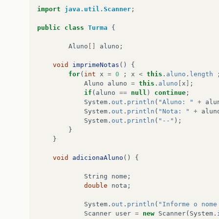
import
java.util.Scanner
;
public
class
Turma
{
Aluno
[]
aluno
;
void
imprimeNotas
()
{
for
(
int
x
=
0
;
x
<
this
.
aluno
.
length
Aluno
aluno
=
this
.
aluno
[
x
]
;
if
(
aluno
==
null
)
continue
;
System
.
out
.
println
(
"Aluno: "
+
alu
System
.
out
.
println
(
"Nota: "
+
alun
System
.
out
.
println
(
"--"
);
}
}
void
adicionaAluno
()
{
String
nome
;
double
nota
;
System
.
out
.
println
(
"Informe o nome
Scanner
user
=
new
Scanner
(
System
.