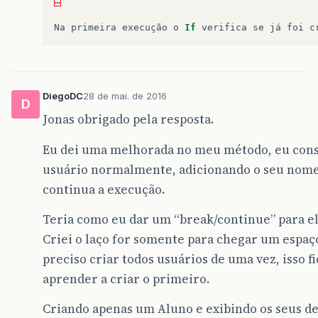
…
Na
primeira
execução
o
If
verifica
se
já
foi
c
DiegoDC
28 de mai. de 2016
D
Jonas obrigado pela resposta.
Eu dei uma melhorada no meu método, eu cons
usuário normalmente, adicionando o seu nome 
continua a execução.
Teria como eu dar um “break/continue” para ele
Criei o laço for somente para chegar um espaço
preciso criar todos usuários de uma vez, isso f
aprender a criar o primeiro.
Criando apenas um Aluno e exibindo os seus de