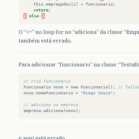
this
.
empregados
[
i
]
=
funcionario
;
return
;
}
else
{
O “<=” no loop for no “adiciona” da classe “Emp
também está errado.
Para adicionar “funcionario” na classe “Testa
// cria funcionario
Funcionario
novo
=
new
Funcionario
();
// falto
novo
.
nomeFuncionario
=
"Diego Souza"
;
// adiciona na empresa
empresa
.
adiciona
(
novo
);
e aqui está errado