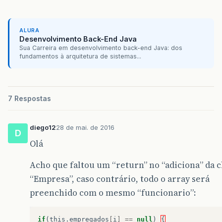
ALURA
Desenvolvimento Back-End Java
Sua Carreira em desenvolvimento back-end Java: dos
fundamentos à arquitetura de sistemas...
7 Respostas
diego12
28 de mai. de 2016
D
Olá
Acho que faltou um “return” no “adiciona” da c
“Empresa”, caso contrário, todo o array será
preenchido com o mesmo “funcionario”:
if
(
this
.
empregados
[
i
]
==
null
)
{