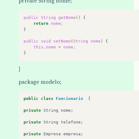
private String nome;
public
String
getNome
()
return
nome
;
}

public
void
setNome
(
String
nome
)
this
.
nome
=
nome
;
}
package modelo;
public
class
Funcionario
{
private
String
nome
;
private
String
telefone
;
private
Empresa
empresa
;