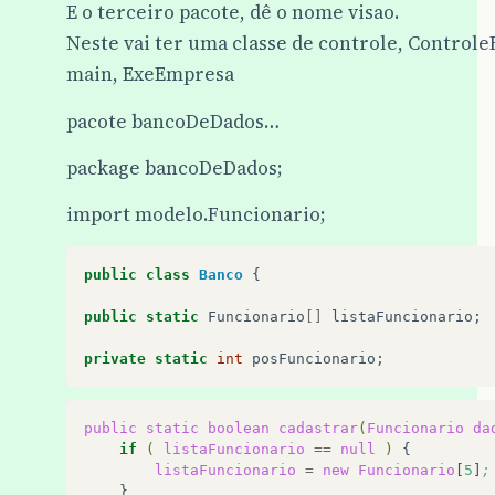
E o terceiro pacote, dê o nome visao.
Neste vai ter uma classe de controle, Control
main, ExeEmpresa
pacote bancoDeDados…
package bancoDeDados;
import modelo.Funcionario;
public
class
Banco
{
public
static
Funcionario
[]
listaFuncionario
;
private
static
int
posFuncionario
;
public
static
boolean
cadastrar
(
Funcionario
da
if
(
listaFuncionario
==
null
)
listaFuncionario
=
new
Funcionario
[
5
]
;