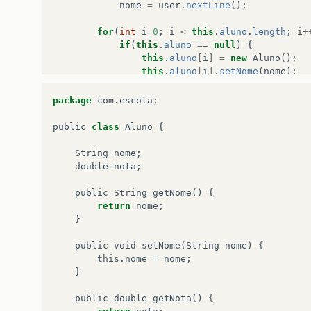
nome
=
user
.
nextLine
();
for
(
int
i
=
0
;
i
<
this
.
aluno
.
length
;
i
+
if
(
this
.
aluno
==
null
)
{
this
.
aluno
[
i
]
=
new
Aluno
();
this
.
aluno
[
i
]
.
setNome
(
nome
);
System
.
out
.
println
(
"Agora digi
package
com
.
escola
;
nota
=
user
.
nextDouble
();
public
class
Aluno
{
this
.
aluno
[
i
]
.
setNota
(
nota
);
}
String
nome
;
double
nota
;
}
public
String
getNome
()
{
}
return
nome
;
}
}
public
void
setNome
(
String
nome
)
{
this
.
nome
=
nome
;
}
public
double
getNota
()
{