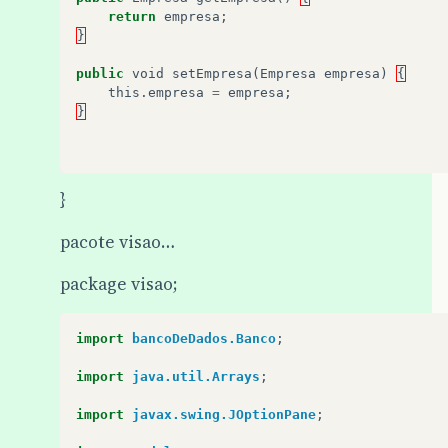
return
empresa
;
}
public
void
setEmpresa
(
Empresa
empresa
)
{
this
.
empresa
=
empresa
;
}
@Override
}
public
String
toString
()
{
return
"\n-----Funcionario----- \n"
+
pacote visao…
"Empresa: "
+
empresa
.
getNome
()
+
"
"Nome: "
+
nome
+
"\n "
+
package visao;
"Telefone: "
+
telefone
+
"\n------ 
}
import
bancoDeDados.Banco
;
import
java.util.Arrays
;
import
javax.swing.JOptionPane
;