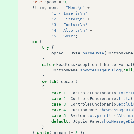
byte
opcao
=
0
;
String
menu
=
"Menu\n"
+
"1 - Inserir\n"
+
"2 - Listar\n"
+
"3 - Excluir\n"
+
"4 - Alterar\n"
+
"5 - Sair"
;
do
{
try
{
opcao
=
Byte
.
parseByte
(
JOptionPane
}
catch
(
HeadlessException
|
NumberFormat
JOptionPane
.
showMessageDialog
(
null
}
switch
(
opcao
)
{
case
1
:
ControleFuncionario
.
inseri
case
2
:
ControleFuncionario
.
lista
(
case
3
:
ControleFuncionario
.
exclui
case
4
:
JOptionPane
.
showMessageDia
case
5
:
System
.
out
.
println
(
"Ate ma
default
:
JOptionPane
.
showMessageDi
}
}
while
(
opcao
!=
5
);