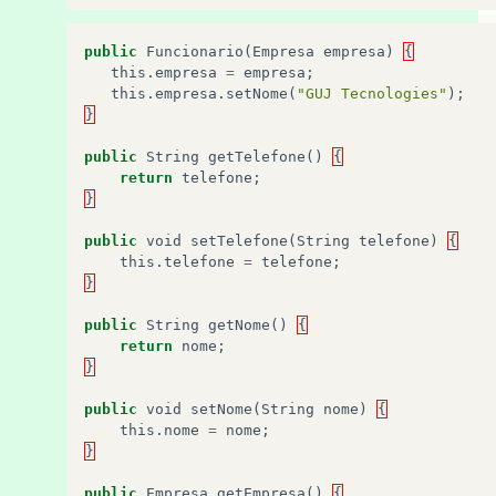
public
Funcionario
(
Empresa
empresa
)
{
this
.
empresa
=
empresa
;
this
.
empresa
.
setNome
(
"GUJ Tecnologies"
);
}
public
String
getTelefone
()
{
return
telefone
;
}
public
void
setTelefone
(
String
telefone
)
{
this
.
telefone
=
telefone
;
}
public
String
getNome
()
{
return
nome
;
}
public
void
setNome
(
String
nome
)
{
this
.
nome
=
nome
;
}
public
Empresa
getEmpresa
()
{