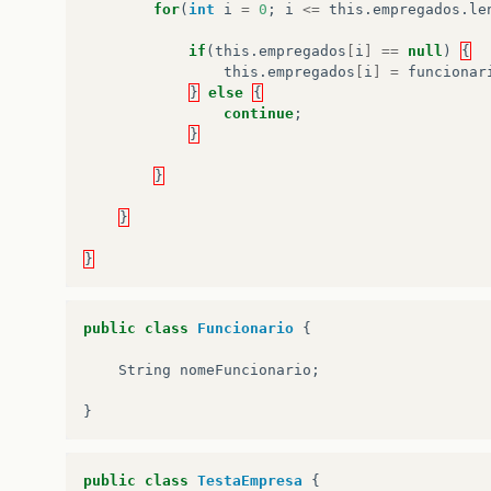
for
(
int
i
=
0
;
i
<=
this
.
empregados
.
le
if
(
this
.
empregados
[
i
]
==
null
)
{
this
.
empregados
[
i
]
=
funcionar
}
else
{
continue
;
}
}
}
}
public
class
Funcionario
{
String
nomeFuncionario
;
}
public
class
TestaEmpresa
{