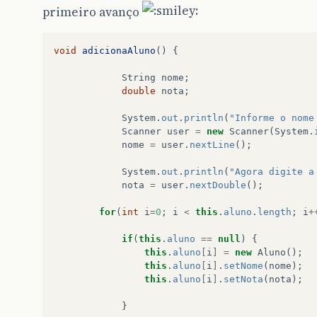
primeiro avanço
void
adicionaAluno
()
{
String
nome
;
double
nota
;
System
.
out
.
println
(
"Informe o nome
Scanner
user
=
new
Scanner
(
System
.
nome
=
user
.
nextLine
();
System
.
out
.
println
(
"Agora digite a
nota
=
user
.
nextDouble
();
for
(
int
i
=
0
;
i
<
this
.
aluno
.
length
;
i
+
if
(
this
.
aluno
==
null
)
{
this
.
aluno
[
i
]
=
new
Aluno
();
this
.
aluno
[
i
]
.
setNome
(
nome
);
this
.
aluno
[
i
]
.
setNota
(
nota
);
}