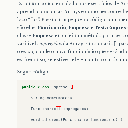
Estou um pouco enrolado nos exercícios de Arr
aprendi como criar Arrays e como percorre-l
laço “for”. Possuo um pequeno código com apena
são elas:
Funcionario
,
Empresa
e
TestaEmpres
classe
Empresa
eu criei um método para perco
variável
empregados
da Array Funcionario[], para
o espaço onde o novo funcionário que será adic
está em uso, se estiver ele encontra o próximo
Segue código:
public
class
Empresa
{
String
nomeEmpresa
;
Funcionario
[]
empregados
;
void
adiciona
(
Funcionario
funcionario
)
{