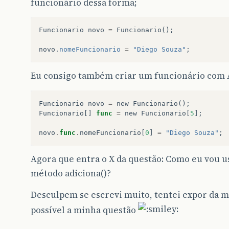
funcionário dessa forma;
Funcionario
novo
=
Funcionario
();
novo
.
nomeFuncionario
=
"Diego Souza"
;
Eu consigo também criar um funcionário com 
Funcionario
novo
=
new
Funcionario
();
Funcionario
[]
func
=
new
Funcionario
[
5
];
novo
.
func
.
nomeFuncionario
[
0
]
=
"Diego Souza"
;
Agora que entra o X da questão: Como eu vou 
método adiciona()?
Desculpem se escrevi muito, tentei expor da 
possível a minha questão