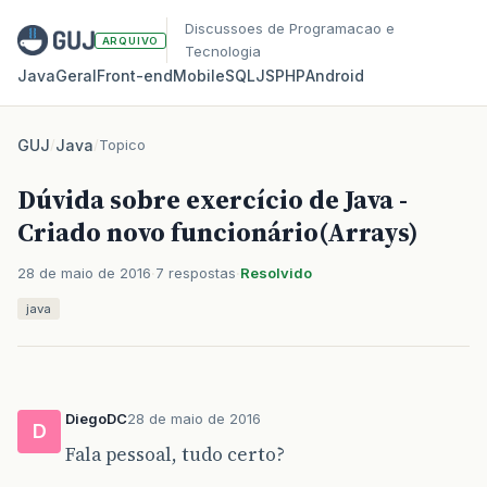
Discussoes de Programacao e
ARQUIVO
Tecnologia
Java
Geral
Front‑end
Mobile
SQL
JS
PHP
Android
GUJ
/
Java
/
Topico
Dúvida sobre exercício de Java -
Criado novo funcionário(Arrays)
28 de maio de 2016
7 respostas
Resolvido
java
DiegoDC
28 de maio de 2016
D
Fala pessoal, tudo certo?