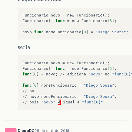
Funcionario
novo
=
new
Funcionario
();
Funcionario
[]
func
=
new
Funcionario
[
5
];
novo
.
func
.
nomeFuncionario
[
0
]
=
"Diego Souza"
;
seria
Funcionario
novo
=
new
Funcionario
();
Funcionario
[]
func
=
new
Funcionario
[
5
];
func
[
0
]
=
novo
;
//
adiciona
"novo"
no
"func[0]
func
[
0
]
.
nomeFuncionario
=
"Diego Souza"
;
//
ou
//
novo
.
nomeFuncionario
=
"Diego Souza"
;
//
pois
"novo"
é
igual
a
"func[0]"
DiegoDC
28 de mai. de 2016