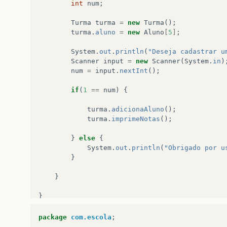
int
num
;
Turma
turma
=
new
Turma
();
turma
.
aluno
=
new
Aluno
[
5
]
;
System
.
out
.
println
(
"Deseja cadastrar u
Scanner
input
=
new
Scanner
(
System
.
in
)
num
=
input
.
nextInt
();
if
(
1
==
num
)
{
turma
.
adicionaAluno
();
turma
.
imprimeNotas
();
}
else
{
System
.
out
.
println
(
"Obrigado por u
}
}
}
package
com.escola
;