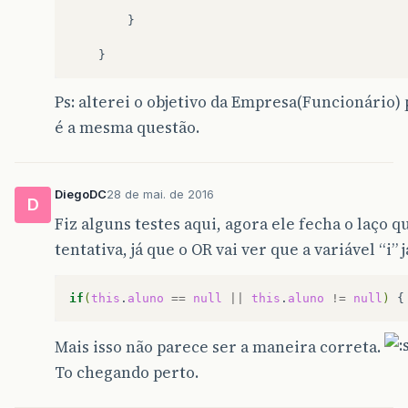
}
}
Ps: alterei o objetivo da Empresa(Funcionário)
é a mesma questão.
DiegoDC
28 de mai. de 2016
D
Fiz alguns testes aqui, agora ele fecha o laço 
tentativa, já que o OR vai ver que a variável “i” 
if
(
this
.
aluno
==
null
||
this
.
aluno
!=
null
)
{
Mais isso não parece ser a maneira correta.
To chegando perto.