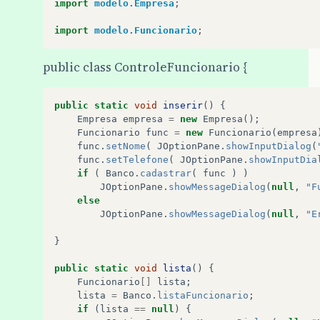
import
modelo.Empresa
;
import
modelo.Funcionario
;
public class ControleFuncionario {
public
static
void
inserir
()
{
Empresa
empresa
=
new
Empresa
();
Funcionario
func
=
new
Funcionario
(
empresa
func
.
setNome
(
JOptionPane
.
showInputDialog
(
func
.
setTelefone
(
JOptionPane
.
showInputDia
if
(
Banco
.
cadastrar
(
func
)
)
JOptionPane
.
showMessageDialog
(
null
,
"F
else
JOptionPane
.
showMessageDialog
(
null
,
"E
}
public
static
void
lista
()
{
Funcionario
[]
lista
;
lista
=
Banco
.
listaFuncionario
;
if
(
lista
==
null
)
{