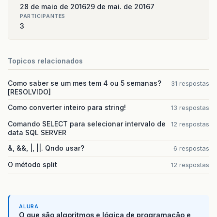
28 de maio de 2016
29 de mai. de 2016
7
PARTICIPANTES
3
Topicos relacionados
Como saber se um mes tem 4 ou 5 semanas?
31 respostas
[RESOLVIDO]
Como converter inteiro para string!
13 respostas
Comando SELECT para selecionar intervalo de
12 respostas
data SQL SERVER
&, &&, |, ||. Qndo usar?
6 respostas
O método split
12 respostas
ALURA
O que são algoritmos e lógica de programação e