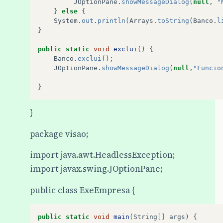
JOptionPane
.
showMessageDialog
(
null
,
"
}
else
{
System
.
out
.
println
(
Arrays
.
toString
(
Banco
.
l
}
public
static
void
exclui
()
{
Banco
.
exclui
();
JOptionPane
.
showMessageDialog
(
null
,
"Funcio
}
}
package visao;
import java.awt.HeadlessException;
import javax.swing.JOptionPane;
public class ExeEmpresa {
public
static
void
main
(
String
[]
args
)
{