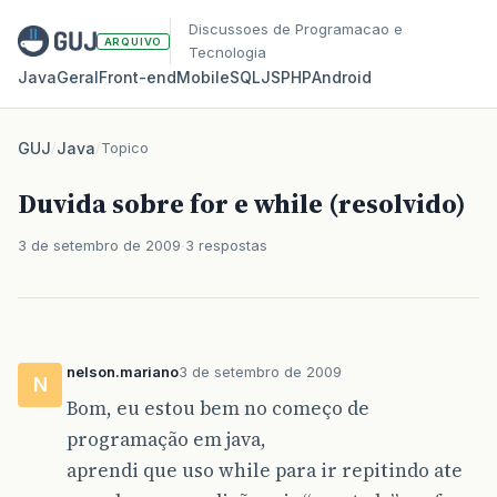
Discussoes de Programacao e
ARQUIVO
Tecnologia
Java
Geral
Front‑end
Mobile
SQL
JS
PHP
Android
GUJ
/
Java
/
Topico
Duvida sobre for e while (resolvido)
3 de setembro de 2009
3 respostas
nelson.mariano
3 de setembro de 2009
N
Bom, eu estou bem no começo de
programação em java,
aprendi que uso while para ir repitindo ate