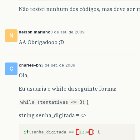
Não testei nenhum dos códigos, mas deve ser m
nelson.mariano
3 de set. de 2009
N
AA Obrigadooo ;D
charles-bh
3 de set. de 2009
C
Ola,
Eu usuaria o while da seguinte forma:
{
while (tentativas <= 3)
string senha_digitada = <>
if
(
senha_digitada
==
‘
1234
’
)
{