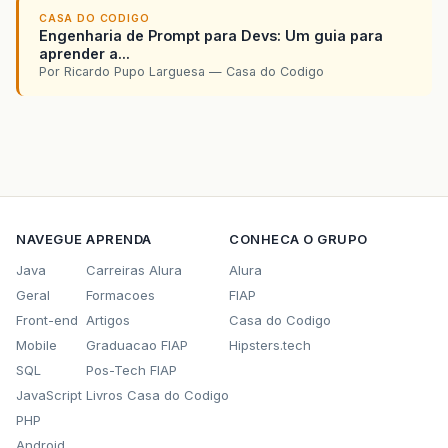
CASA DO CODIGO
Engenharia de Prompt para Devs: Um guia para
aprender a...
Por Ricardo Pupo Larguesa — Casa do Codigo
NAVEGUE
APRENDA
CONHECA O GRUPO
Java
Carreiras Alura
Alura
Geral
Formacoes
FIAP
Front-end
Artigos
Casa do Codigo
Mobile
Graduacao FIAP
Hipsters.tech
SQL
Pos-Tech FIAP
JavaScript
Livros Casa do Codigo
PHP
Android