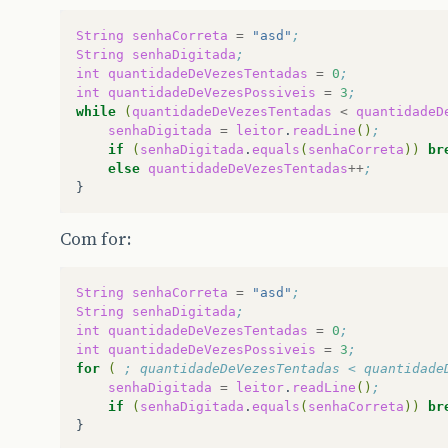
String
senhaCorreta
=
"asd"
;
String
senhaDigitada
;
int
quantidadeDeVezesTentadas
=
0
;
int
quantidadeDeVezesPossiveis
=
3
;
while
(
quantidadeDeVezesTentadas
<
quantidadeD
senhaDigitada
=
leitor
.
readLine
()
;
if
(
senhaDigitada
.
equals
(
senhaCorreta
))
br
else
quantidadeDeVezesTentadas
++
;
Com for:
String
senhaCorreta
=
"asd"
;
String
senhaDigitada
;
int
quantidadeDeVezesTentadas
=
0
;
int
quantidadeDeVezesPossiveis
=
3
;
for
(
; quantidadeDeVezesTentadas < quantidade
senhaDigitada
=
leitor
.
readLine
()
;
if
(
senhaDigitada
.
equals
(
senhaCorreta
))
br