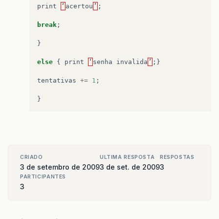
print
‘
acertou
’
;
break
;
}
else
{
print
‘
senha
invalida
’
;}
tentativas
+=
1
;
}
CRIADO
ULTIMA RESPOSTA
RESPOSTAS
3 de setembro de 2009
3 de set. de 2009
3
PARTICIPANTES
3