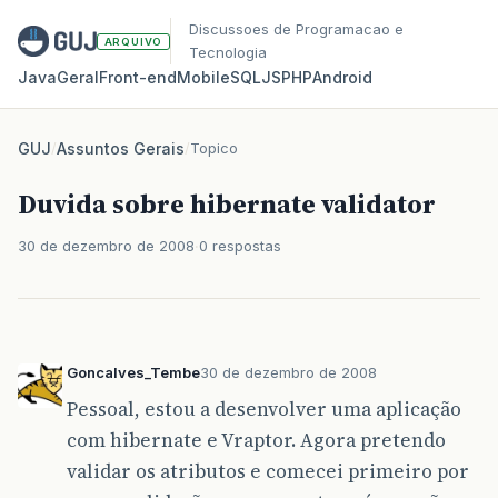
Discussoes de Programacao e
ARQUIVO
Tecnologia
Java
Geral
Front‑end
Mobile
SQL
JS
PHP
Android
GUJ
/
Assuntos Gerais
/
Topico
Duvida sobre hibernate validator
30 de dezembro de 2008
0 respostas
Goncalves_Tembe
30 de dezembro de 2008
Pessoal, estou a desenvolver uma aplicação
com hibernate e Vraptor. Agora pretendo
validar os atributos e comecei primeiro por