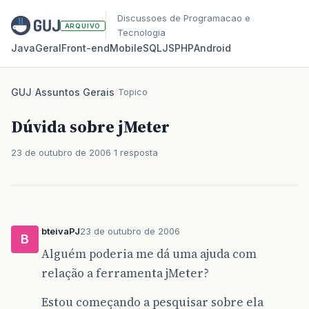
Discussoes de Programacao e
ARQUIVO
Tecnologia
Java
Geral
Front‑end
Mobile
SQL
JS
PHP
Android
GUJ
/
Assuntos Gerais
/
Topico
Dúvida sobre jMeter
23 de outubro de 2006
1 resposta
bteivaPJ
23 de outubro de 2006
B
Alguém poderia me dá uma ajuda com
relação a ferramenta jMeter?
Estou começando a pesquisar sobre ela