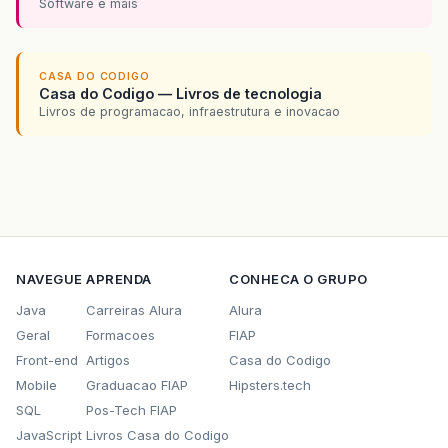
Software e mais
CASA DO CODIGO
Casa do Codigo — Livros de tecnologia
Livros de programacao, infraestrutura e inovacao
NAVEGUE
APRENDA
CONHECA O GRUPO
Java
Carreiras Alura
Alura
Geral
Formacoes
FIAP
Front-end
Artigos
Casa do Codigo
Mobile
Graduacao FIAP
Hipsters.tech
SQL
Pos-Tech FIAP
JavaScript
Livros Casa do Codigo