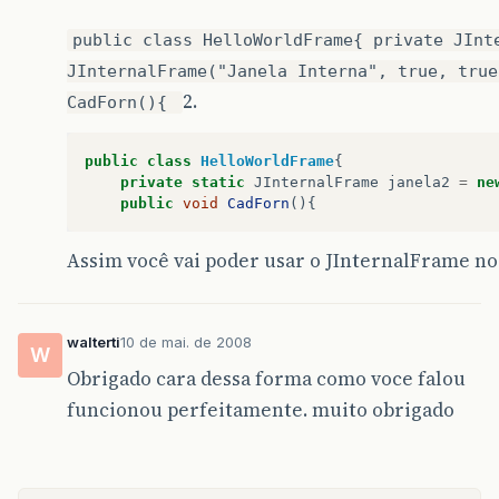
public class HelloWorldFrame{ private JInt
JInternalFrame("Janela Interna", true, true
2.
CadForn(){
public
class
HelloWorldFrame
{
private
static
JInternalFrame
janela2
=
ne
public
void
CadForn
(){
Assim você vai poder usar o JInternalFrame no
walterti
10 de mai. de 2008
W
Obrigado cara dessa forma como voce falou
funcionou perfeitamente. muito obrigado