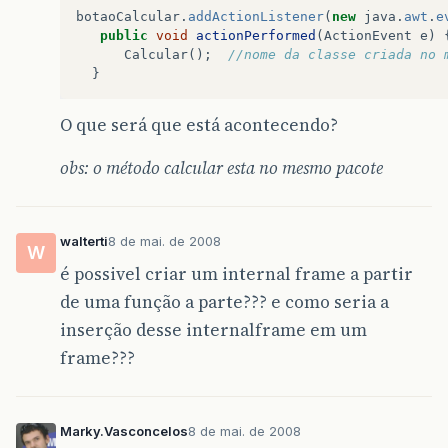
botaoCalcular
.
addActionListener
(
new
java
.
awt
.
e
public
void
actionPerformed
(
ActionEvent
e
)
Calcular
();
//nome da classe criada no 
}
O que será que está acontecendo?
obs: o método calcular esta no mesmo pacote
walterti
8 de mai. de 2008
W
é possivel criar um internal frame a partir
de uma função a parte??? e como seria a
inserção desse internalframe em um
frame???
Marky.Vasconcelos
8 de mai. de 2008