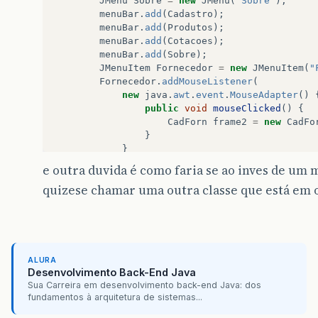
JMenu
Sobre
=
new
JMenu
(
"Sobre"
);
menuBar
.
add
(
Cadastro
);
menuBar
.
add
(
Produtos
);
menuBar
.
add
(
Cotacoes
);
menuBar
.
add
(
Sobre
);
JMenuItem
Fornecedor
=
new
JMenuItem
(
"
Fornecedor
.
addMouseListener
(
new
java
.
awt
.
event
.
MouseAdapter
()
public
void
mouseClicked
()
{
CadForn
frame2
=
new
CadFo
}
}
);
e outra duvida é como faria se ao inves de um 
Cadastro
.
add
(
Fornecedor
);
quizese chamar uma outra classe que está em o
janela
.
setJMenuBar
(
menuBar
);
janela
.
setSize
(
500
,
500
);
janela
.
setVisible
(
true
);
}
}
ALURA
Desenvolvimento Back-End Java
Sua Carreira em desenvolvimento back-end Java: dos
fundamentos à arquitetura de sistemas...