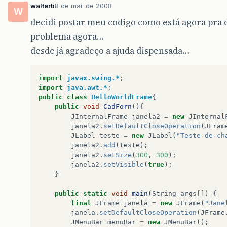
walterti
8 de mai. de 2008
W
decidi postar meu codigo como está agora pra 
problema agora…
desde já agradeço a ajuda dispensada…
import
javax.swing.*
;
import
java.awt.*
;
public
class
HelloWorldFrame
{
public
void
CadForn
(){
JInternalFrame
janela2
=
new
JInternal
janela2
.
setDefaultCloseOperation
(
JFram
JLabel
teste
=
new
JLabel
(
"Teste de ch
janela2
.
add
(
teste
);
janela2
.
setSize
(
300
,
300
);
janela2
.
setVisible
(
true
);
}
public
static
void
main
(
String
args
[]
)
{
final
JFrame
janela
=
new
JFrame
(
"Jane
janela
.
setDefaultCloseOperation
(
JFrame
JMenuBar
menuBar
=
new
JMenuBar
();