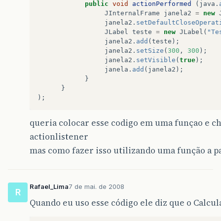
public
void
actionPerformed
(
java
.
JInternalFrame
janela2
=
new
janela2
.
setDefaultCloseOperat
JLabel
teste
=
new
JLabel
(
"Te
janela2
.
add
(
teste
);
janela2
.
setSize
(
300
,
300
);
janela2
.
setVisible
(
true
);
janela
.
add
(
janela2
);
}
}
);
queria colocar esse codigo em uma funçao e c
actionlistener
mas como fazer isso utilizando uma função a p
Rafael_Lima
7 de mai. de 2008
R
Quando eu uso esse código ele diz que o Calcul