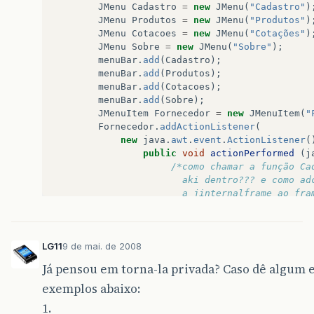
JMenu
Cadastro
=
new
JMenu
(
"Cadastro"
)
JMenu
Produtos
=
new
JMenu
(
"Produtos"
)
JMenu
Cotacoes
=
new
JMenu
(
"Cotações"
)
JMenu
Sobre
=
new
JMenu
(
"Sobre"
);
menuBar
.
add
(
Cadastro
);
menuBar
.
add
(
Produtos
);
menuBar
.
add
(
Cotacoes
);
menuBar
.
add
(
Sobre
);
JMenuItem
Fornecedor
=
new
JMenuItem
(
"
Fornecedor
.
addActionListener
(
new
java
.
awt
.
event
.
ActionListener
(
public
void
actionPerformed
(
j
/*como chamar a função Ca
					   aki dentro??? e como a
					   a jinternalframe ao f
}
}
);
LG11
9 de mai. de 2008
Cadastro
.
add
(
Fornecedor
);
janela
.
setJMenuBar
(
menuBar
);
Já pensou em torna-la privada? Caso dê algum e
janela
.
setSize
(
500
,
500
);
exemplos abaixo:
janela
.
setVisible
(
true
);
}
1.
}