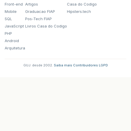
Front-end
Artigos
Casa do Codigo
Mobile
Graduacao FIAP
Hipsters.tech
SQL
Pos-Tech FIAP
JavaScript
Livros Casa do Codigo
PHP
Android
Arquitetura
GUJ: desde 2002.
·
Saiba mais
·
Contribuidores
·
LGPD