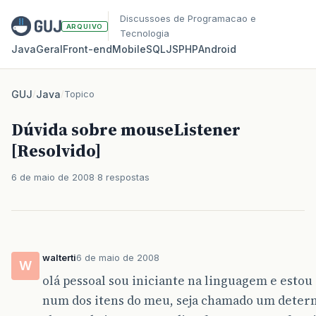
Discussoes de Programacao e
ARQUIVO
Tecnologia
Java
Geral
Front‑end
Mobile
SQL
JS
PHP
Android
GUJ
/
Java
/
Topico
Dúvida sobre mouseListener
[Resolvido]
6 de maio de 2008
8 respostas
walterti
6 de maio de 2008
W
olá pessoal sou iniciante na linguagem e estou
num dos itens do meu, seja chamado um dete