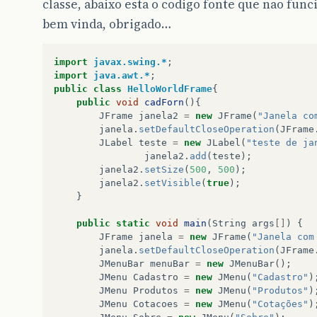
classe, abaixo esta o codigo fonte que nao func
bem vinda, obrigado…
import
javax.swing.*
;
import
java.awt.*
;
public
class
HelloWorldFrame
{
public
void
cadForn
(){
JFrame
janela2
=
new
JFrame
(
"Janela co
janela
.
setDefaultCloseOperation
(
JFrame
JLabel
teste
=
new
JLabel
(
"teste de ja
janela2
.
add
(
teste
);
janela2
.
setSize
(
500
,
500
);
janela2
.
setVisible
(
true
);
}
public
static
void
main
(
String
args
[]
)
{
JFrame
janela
=
new
JFrame
(
"Janela com
janela
.
setDefaultCloseOperation
(
JFrame
JMenuBar
menuBar
=
new
JMenuBar
();
JMenu
Cadastro
=
new
JMenu
(
"Cadastro"
)
JMenu
Produtos
=
new
JMenu
(
"Produtos"
)
JMenu
Cotacoes
=
new
JMenu
(
"Cotações"
)