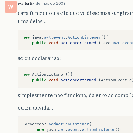
walterti
7 de mai. de 2008
W
cara funcionou akilo que vc disse mas surgira
uma delas…
new
java
.
awt
.
event
.
ActionListener
(){
public
void
actionPerformed
(
java
.
awt
.
even
se eu declarar so:
new
ActionListener
(){
public
void
actionPerformed
(
ActionEvent
e
simplesmente nao funciona, da erro ao compilar 
outra duvida…
Fornecedor
.
addActionListener
(
new
java
.
awt
.
event
.
ActionListener
(){