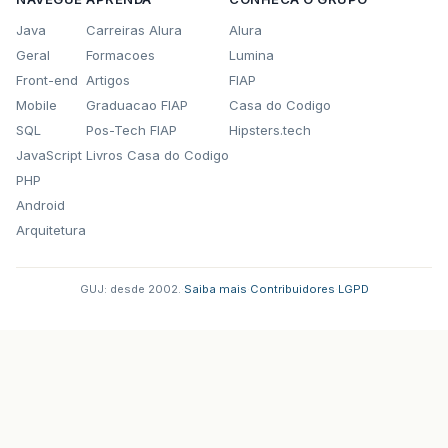
Java
Carreiras Alura
Alura
Geral
Formacoes
Lumina
Front-end
Artigos
FIAP
Mobile
Graduacao FIAP
Casa do Codigo
SQL
Pos-Tech FIAP
Hipsters.tech
JavaScript
Livros Casa do Codigo
PHP
Android
Arquitetura
GUJ: desde 2002.
·
Saiba mais
·
Contribuidores
·
LGPD