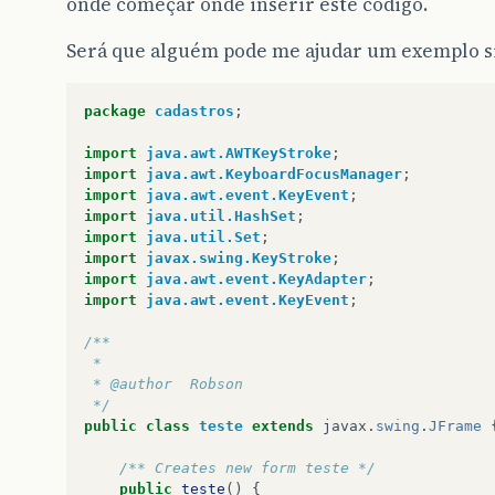
onde começar onde inserir este código.
Será que alguém pode me ajudar um exemplo si
package
cadastros
;
import
java.awt.AWTKeyStroke
;
import
java.awt.KeyboardFocusManager
;
import
java.awt.event.KeyEvent
;
import
java.util.HashSet
;
import
java.util.Set
;
import
javax.swing.KeyStroke
;
import
java.awt.event.KeyAdapter
;
import
java.awt.event.KeyEvent
;
/**
 *
 * @author  Robson
 */
public
class
teste
extends
javax
.
swing
.
JFrame
/** Creates new form teste */
public
teste
()
{