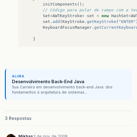
initComponents
();
// Código para pular de campo com a te
Set
<
AWTKeyStroke
>
set
=
new
HashSet
<
AW
set
.
add
(
KeyStroke
.
getKeyStroke
(
"ENTER"
KeyboardFocusManager
.
getCurrentKeyboar
}
ALURA
Desenvolvimento Back-End Java
Sua Carreira em desenvolvimento back-end Java: dos
fundamentos à arquitetura de sistemas...
3 Respostas
Mikhas
3 de nov. de 2008