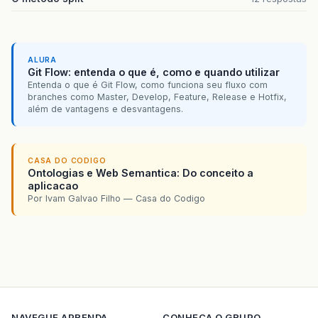
ALURA
Git Flow: entenda o que é, como e quando utilizar
Entenda o que é Git Flow, como funciona seu fluxo com
branches como Master, Develop, Feature, Release e Hotfix,
além de vantagens e desvantagens.
CASA DO CODIGO
Ontologias e Web Semantica: Do conceito a
aplicacao
Por Ivam Galvao Filho — Casa do Codigo
NAVEGUE
APRENDA
CONHECA O GRUPO