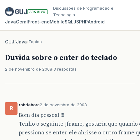
Discussoes de Programacao e
ARQUIVO
Tecnologia
Java
Geral
Front‑end
Mobile
SQL
JS
PHP
Android
GUJ
/
Java
/
Topico
Duvida sobre o enter do teclado
2 de novembro de 2008
3 respostas
robdebora
2 de novembro de 2008
R
Bom dia pessoal !!!
Tenho o seguinte Jframe, gostaria que quando o
pressiona-se enter ele abrisse o outro frame q