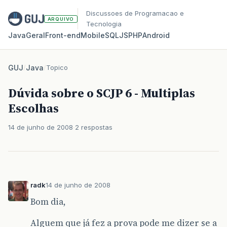
Discussoes de Programacao e
ARQUIVO
Tecnologia
Java
Geral
Front‑end
Mobile
SQL
JS
PHP
Android
GUJ
/
Java
/
Topico
Dúvida sobre o SCJP 6 - Multiplas
Escolhas
14 de junho de 2008
2 respostas
radk
14 de junho de 2008
Bom dia,
Alguem que já fez a prova pode me dizer se a