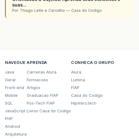
suas...
Por Thiago Leite e Carvalho — Casa do Codigo
NAVEGUE
APRENDA
CONHECA O GRUPO
Java
Carreiras Alura
Alura
Geral
Formacoes
Lumina
Front-end
Artigos
FIAP
Mobile
Graduacao FIAP
Casa do Codigo
SQL
Pos-Tech FIAP
Hipsters.tech
JavaScript
Livros Casa do Codigo
PHP
Android
Arquitetura