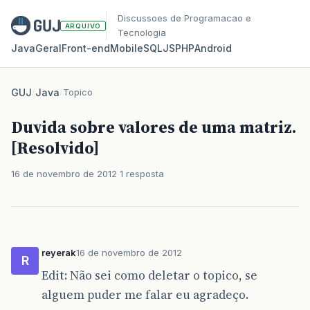
Discussoes de Programacao e
ARQUIVO
Tecnologia
Java
Geral
Front‑end
Mobile
SQL
JS
PHP
Android
GUJ
/
Java
/
Topico
Duvida sobre valores de uma matriz.
[Resolvido]
16 de novembro de 2012
1 resposta
reyerak
16 de novembro de 2012
R
Edit: Não sei como deletar o topico, se
alguem puder me falar eu agradeço.