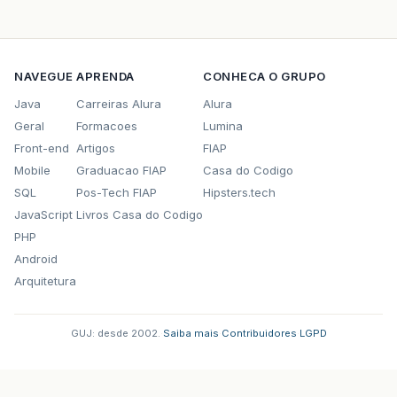
NAVEGUE
APRENDA
CONHECA O GRUPO
Java
Carreiras Alura
Alura
Geral
Formacoes
Lumina
Front-end
Artigos
FIAP
Mobile
Graduacao FIAP
Casa do Codigo
SQL
Pos-Tech FIAP
Hipsters.tech
JavaScript
Livros Casa do Codigo
PHP
Android
Arquitetura
GUJ: desde 2002.
·
Saiba mais
·
Contribuidores
·
LGPD