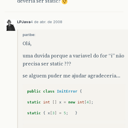
deveria ser static?
LPJava
4 de abr. de 2008
paribe:
Olá,
uma duvida porque a variavel do for “i” não
precisa ser static ???
se alguem puder me ajudar agradeceria…
public
class
InitError
{
static
int
[]
x
=
new
int
[
4
]
;
static
{
x
[
3
]
=
5
;
}