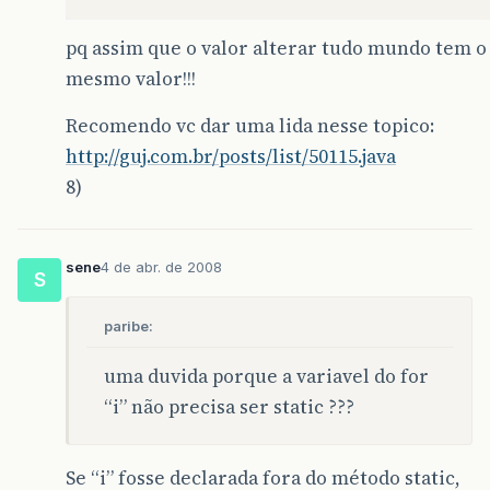
pq assim que o valor alterar tudo mundo tem o
mesmo valor!!!
Recomendo vc dar uma lida nesse topico:
http://guj.com.br/posts/list/50115.java
8)
sene
4 de abr. de 2008
S
paribe:
uma duvida porque a variavel do for
“i” não precisa ser static ???
Se “i” fosse declarada fora do método static,