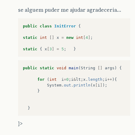
se alguem puder me ajudar agradeceria…
public
class
InitError
{
static
int
[]
x
=
new
int
[
4
]
;
static
{
x
[
3
]
=
5
;
}
public
static
void
main
(
String
[]
args
)
{
for
(
int
i
=
0
;
i
&
lt
;
x
.
length
;
i
++
){
System
.
out
.
println
(
x
[
i
]
);
}
}
}>