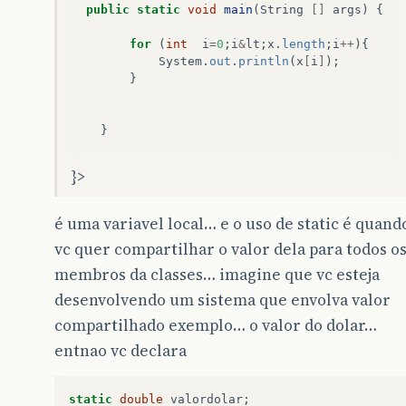
public
static
void
main
(
String
[]
args
)
{
for
(
int
i
=
0
;
i
&
lt
;
x
.
length
;
i
++
){
System
.
out
.
println
(
x
[
i
]
);
}
}
}>
é uma variavel local… e o uso de static é quand
vc quer compartilhar o valor dela para todos o
membros da classes… imagine que vc esteja
desenvolvendo um sistema que envolva valor
compartilhado exemplo… o valor do dolar…
entnao vc declara
static
double
valordolar
;