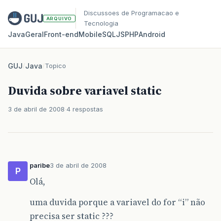
Discussoes de Programacao e
ARQUIVO
Tecnologia
Java
Geral
Front‑end
Mobile
SQL
JS
PHP
Android
GUJ
/
Java
/
Topico
Duvida sobre variavel static
3 de abril de 2008
4 respostas
paribe
3 de abril de 2008
P
Olá,
uma duvida porque a variavel do for “i” não
precisa ser static ???