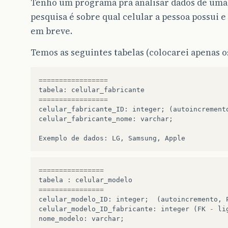
Tenho um programa pra analisar dados de uma
pesquisa é sobre qual celular a pessoa possui
em breve.
Temos as seguintes tabelas (colocarei apenas o
=================
tabela
:
celular_fabricante
=================
celular_fabricante_ID
:
integer
;
(
autoincrement
celular_fabricante_nome
:
varchar
;
Exemplo
de
dados
:
LG
,
Samsung
,
Apple
================
tabela
:
celular_modelo
================
celular_modelo_ID
:
integer
;
(
autoincremento
,
celular_modelo_ID_fabricante
:
integer
(
FK
-
li
nome_modelo
:
varchar
;