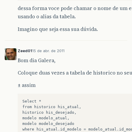
dessa forma voce pode chamar o nome de um e
usando o alias da tabela.
Imagino que seja essa sua dúvida.
Zeed01
15 de abr. de 2011
Bom dia Galera,
Coloque duas vezes a tabela de historico no se
± assim
Select *

from historico his_atual,

historico his_desejado,

modelo modelo_atual,

modelo modelo_desejado

where his_atual.id_modelo = modelo_atual.id_mod