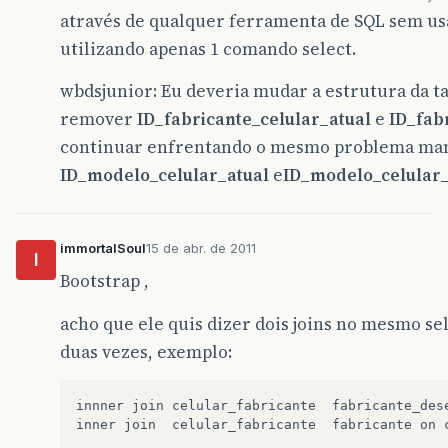
através de qualquer ferramenta de SQL sem usar
utilizando apenas 1 comando select.
wbdsjunior: Eu deveria mudar a estrutura da ta
remover
ID_fabricante_celular_atual
e
ID_fab
continuar enfrentando o mesmo problema ma
ID_modelo_celular_atual
e
ID_modelo_celular
immortalSoul
15 de abr. de 2011
I
Bootstrap ,
acho que ele quis dizer dois joins no mesmo s
duas vezes, exemplo:
innner join celular_fabricante  fabricante_des