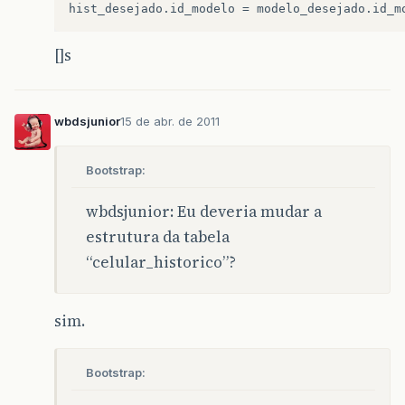
[]s
wbdsjunior
15 de abr. de 2011
Bootstrap:
wbdsjunior: Eu deveria mudar a
estrutura da tabela
“celular_historico”?
sim.
Bootstrap: