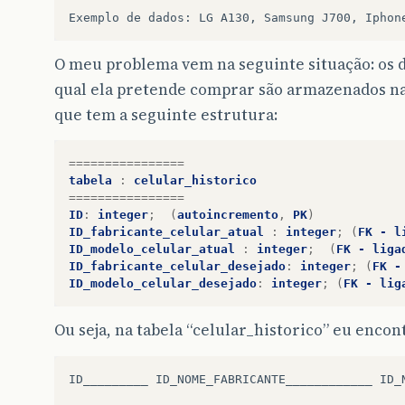
Exemplo
de
dados
:
LG
A130
,
Samsung
J700
,
Iphon
O meu problema vem na seguinte situação: os d
qual ela pretende comprar são armazenados na
que tem a seguinte estrutura:
================
tabela
:
celular_historico
================
ID
:
integer
;
(
autoincremento
,
PK
)
ID_fabricante_celular_atual
:
integer
;
(
FK
-
l
ID_modelo_celular_atual
:
integer
;
(
FK
-
liga
ID_fabricante_celular_desejado
:
integer
;
(
FK
-
ID_modelo_celular_desejado
:
integer
;
(
FK
-
lig
Ou seja, na tabela “celular_historico” eu encon
ID_________ ID_NOME_FABRICANTE____________ ID_