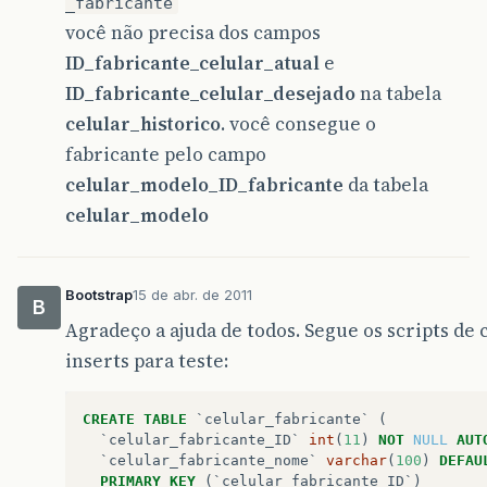
_fabricante
você não precisa dos campos
ID_fabricante_celular_atual
e
ID_fabricante_celular_desejado
na tabela
celular_historico
. você consegue o
fabricante pelo campo
celular_modelo_ID_fabricante
da tabela
celular_modelo
Bootstrap
15 de abr. de 2011
B
Agradeço a ajuda de todos. Segue os scripts de c
inserts para teste:
CREATE
TABLE
`celular_fabricante`
(
`celular_fabricante_ID`
int
(
11
)
NOT
NULL
AUT
`celular_fabricante_nome`
varchar
(
100
)
DEFAU
PRIMARY
KEY
(
`celular_fabricante_ID`
)