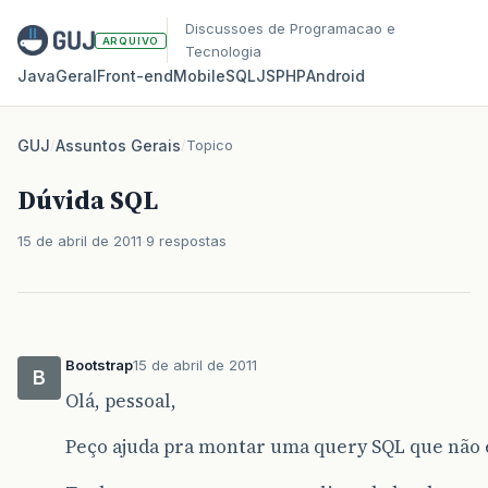
Discussoes de Programacao e
ARQUIVO
Tecnologia
Java
Geral
Front‑end
Mobile
SQL
JS
PHP
Android
GUJ
/
Assuntos Gerais
/
Topico
Dúvida SQL
15 de abril de 2011
9 respostas
Bootstrap
15 de abril de 2011
B
Olá, pessoal,
Peço ajuda pra montar uma query SQL que não 