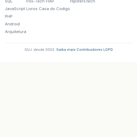
SQL
Pos-Tech FIAP
Hipsters.tech
JavaScript
Livros Casa do Codigo
PHP
Android
Arquitetura
GUJ: desde 2002.
·
Saiba mais
·
Contribuidores
·
LGPD