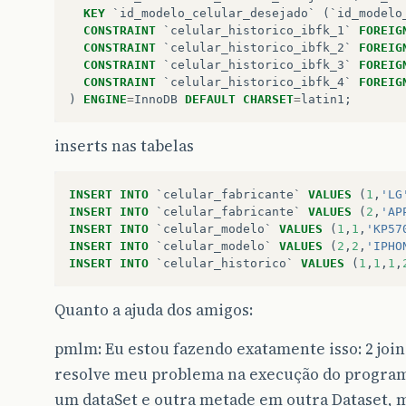
KEY
`id_modelo_celular_desejado`
(
`id_modelo
CONSTRAINT
`celular_historico_ibfk_1`
FOREIG
CONSTRAINT
`celular_historico_ibfk_2`
FOREIG
CONSTRAINT
`celular_historico_ibfk_3`
FOREIG
CONSTRAINT
`celular_historico_ibfk_4`
FOREIG
)
ENGINE
=
InnoDB
DEFAULT
CHARSET
=
latin1
;
inserts nas tabelas
INSERT
INTO
`celular_fabricante`
VALUES
(
1
,
'LG
INSERT
INTO
`celular_fabricante`
VALUES
(
2
,
'AP
INSERT
INTO
`celular_modelo`
VALUES
(
1
,
1
,
'KP57
INSERT
INTO
`celular_modelo`
VALUES
(
2
,
2
,
'IPHO
INSERT
INTO
`celular_historico`
VALUES
(
1
,
1
,
1
,
Quanto a ajuda dos amigos:
pmlm: Eu estou fazendo exatamente isso: 2 joins
resolve meu problema na execução do program
um dataSet e outra metade em outra Dataset, 