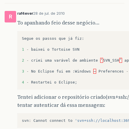
raf4ever
28 de jul. de 2010
R
To apanhando feio desse negócio…
Segue
os
passos
que
já
fiz
:
1
-
baixei
o
Tortoise
SVN
2
-
criei
uma
varável
de
ambiente
‘
SVN_SSH
’
ap
3
-
No
Eclipse
fui
em
:
Windows
–
Preferences
-
4
-
Restartei
o
Eclipse
;
Tentei adicionar o repositório criado(svn+ssh:/
tentar autenticar dá essa mensagem:
svn
:
Cannot
connect
to
'svn+ssh://localhost:36