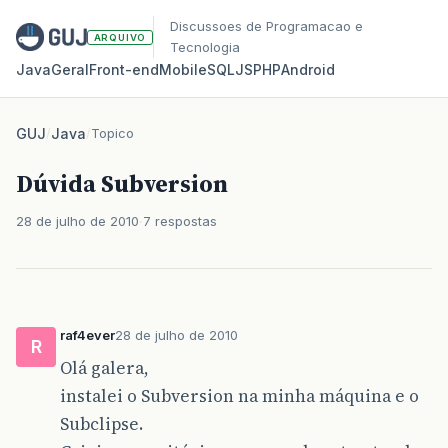
Discussoes de Programacao e
ARQUIVO
Tecnologia
Java
Geral
Front‑end
Mobile
SQL
JS
PHP
Android
GUJ
/
Java
/
Topico
Dúvida Subversion
28 de julho de 2010
7 respostas
raf4ever
28 de julho de 2010
R
Olá galera,
instalei o Subversion na minha máquina e o
Subclipse.