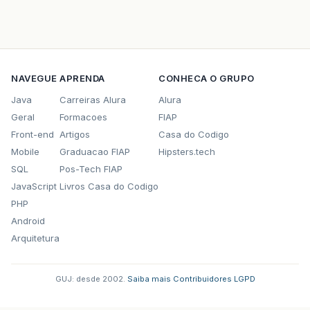
NAVEGUE
APRENDA
CONHECA O GRUPO
Java
Carreiras Alura
Alura
Geral
Formacoes
FIAP
Front-end
Artigos
Casa do Codigo
Mobile
Graduacao FIAP
Hipsters.tech
SQL
Pos-Tech FIAP
JavaScript
Livros Casa do Codigo
PHP
Android
Arquitetura
GUJ: desde 2002.
·
Saiba mais
·
Contribuidores
·
LGPD