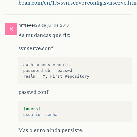
bean.com/en/1.5/svn.serverconfig.svnserve.ht
raf4ever
28 de jul. de 2010
R
As mudanças que fiz:
svnserve.conf
auth
-
access
=
write
password
-
db
=
passwd
realm
=
My
First
Repository
passwd.conf
[users]
usuario
=
senha
Mas o erro ainda persiste.