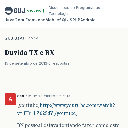
Discussoes de Programacao e
ARQUIVO
Tecnologia
Java
Geral
Front‑end
Mobile
SQL
JS
PHP
Android
GUJ
/
Java
/
Topico
Duvida TX e RX
15 de setembro de 2013
0 respostas
aertis
15 de setembro de 2013
A
[youtube]
http://www.youtube.com/watch?
v=4Hr_LZ62SdY[/youtube]
BN pessoal estava tentando fazer como este