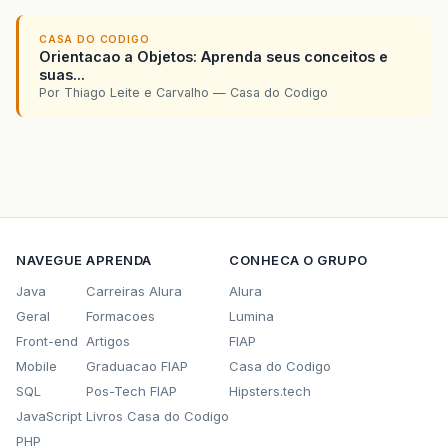
CASA DO CODIGO
Orientacao a Objetos: Aprenda seus conceitos e
suas...
Por Thiago Leite e Carvalho — Casa do Codigo
NAVEGUE
APRENDA
CONHECA O GRUPO
Java
Carreiras Alura
Alura
Geral
Formacoes
Lumina
Front-end
Artigos
FIAP
Mobile
Graduacao FIAP
Casa do Codigo
SQL
Pos-Tech FIAP
Hipsters.tech
JavaScript
Livros Casa do Codigo
PHP