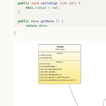
public
void
setCodigo
(
int
val
)
{
this
.
codigo
=
val
;
}
public
Date
getData
()
{
return
data
;
}
}
public
void
setData
(
Date
val
)
{
this
.
data
=
val
;
}
public
COperacao
getOperacaoPai
()
{
return
operacaoPai
;
}
public
void
setOperacaoPai
(
COperacao
val
)
{
this
.
operacaoPai
=
val
;
}
public
Collection
&
lt
;
COperacao
&
gt
;
getOperacoe
return
operacoesFilhas
;
}