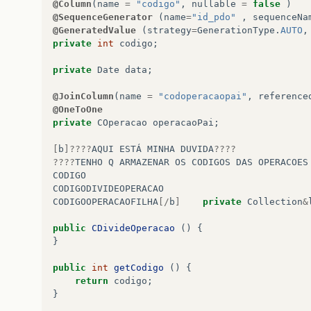
@Column
(
name
=
"codigo"
,
nullable
=
false
)
@SequenceGenerator
(
name
=
"id_pdo"
,
sequenceNa
@GeneratedValue
(
strategy
=
GenerationType
.
AUTO
,
private
int
codigo
;
private
Date
data
;
@JoinColumn
(
name
=
"codoperacaopai"
,
reference
@OneToOne
private
COperacao
operacaoPai
;
[
b
]????
AQUI
ESTÁ
MINHA
DUVIDA
????
????
TENHO
Q
ARMAZENAR
OS
CODIGOS
DAS
OPERACOES
CODIGO
CODIGODIVIDEOPERACAO
CODIGOOPERACAOFILHA
[/
b
]
private
Collection
&
public
CDivideOperacao
()
{
}
public
int
getCodigo
()
{
return
codigo
;
}