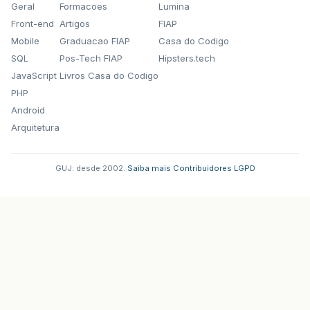
Geral
Formacoes
Lumina
Front-end
Artigos
FIAP
Mobile
Graduacao FIAP
Casa do Codigo
SQL
Pos-Tech FIAP
Hipsters.tech
JavaScript
Livros Casa do Codigo
PHP
Android
Arquitetura
GUJ: desde 2002.
·
Saiba mais
·
Contribuidores
·
LGPD