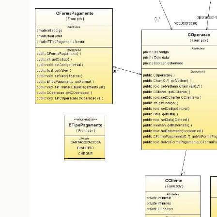
public
void
setOperacoesFilhas
(
Collection
&
lt
;
this
.
operacoesFilhas
=
val
;
}