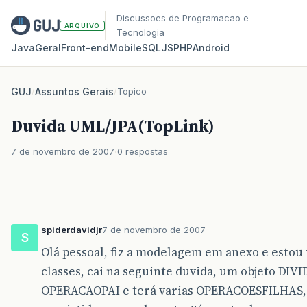
Discussoes de Programacao e
ARQUIVO
Tecnologia
Java
Geral
Front‑end
Mobile
SQL
JS
PHP
Android
GUJ
/
Assuntos Gerais
/
Topico
Duvida UML/JPA(TopLink)
7 de novembro de 2007
0 respostas
spiderdavidjr
7 de novembro de 2007
S
Olá pessoal, fiz a modelagem em anexo e estou 
classes, cai na seguinte duvida, um objeto D
OPERACAOPAI e terá varias OPERACOESFILHAS, s