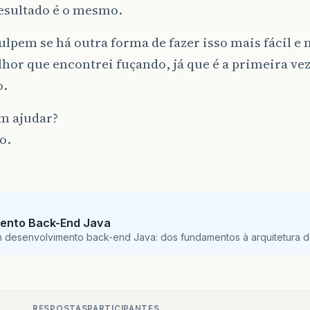
resultado é o mesmo.
lpem se há outra forma de fazer isso mais fácil e 
lhor que encontrei fuçando, já que é a primeira v
o.
m ajudar?
o.
ento Back-End Java
m desenvolvimento back-end Java: dos fundamentos à arquitetura de
RESPOSTAS
PARTICIPANTES