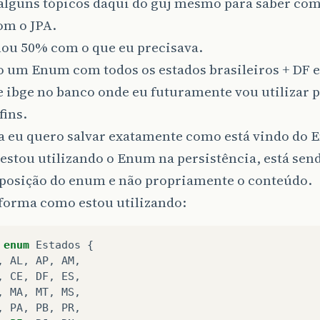
i alguns tópicos daqui do guj mesmo para saber co
m o JPA.
ou 50% com o que eu precisava.
o um Enum com todos os estados brasileiros + DF 
e ibge no banco onde eu futuramente vou utilizar 
fins.
la eu quero salvar exatamente como está vindo do 
stou utilizando o Enum na persistência, está send
a posição do enum e não propriamente o conteúdo.
 forma como estou utilizando:
enum
Estados
{
,
AL
,
AP
,
AM
,
,
CE
,
DF
,
ES
,
,
MA
,
MT
,
MS
,
,
PA
,
PB
,
PR
,