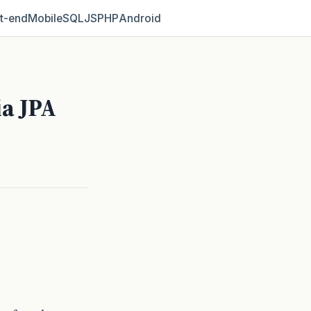
t‑end
Mobile
SQL
JS
PHP
Android
a JPA