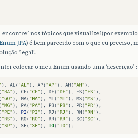
 encontrei nos tópicos que visualizei(por exemplo
 Enum JPA
) é bem parecido com o que eu preciso, m
lução ‘legal’.
entei colocar o meu Enum usando uma ‘descrição’ :
"
),
AL
(
"AL"
),
AP
(
"AP"
),
AM
(
"AM"
),
(
"BA"
),
CE
(
"CE"
),
DF
(
"DF"
),
ES
(
"ES"
),
(
"GO"
),
MA
(
"MA"
),
MT
(
"MT"
),
MS
(
"MS"
),
(
"MG"
),
PA
(
"PA"
),
PB
(
"PB"
),
PR
(
"PR"
),
(
"PE"
),
PI
(
"PI"
),
RJ
(
"RJ"
),
RN
(
"RN"
),
(
"RS"
),
RO
(
"RO"
),
RR
(
"RR"
),
SC
(
"SC"
),
(
"SP"
),
SE
(
"SE"
),
TO
(
"TO"
);