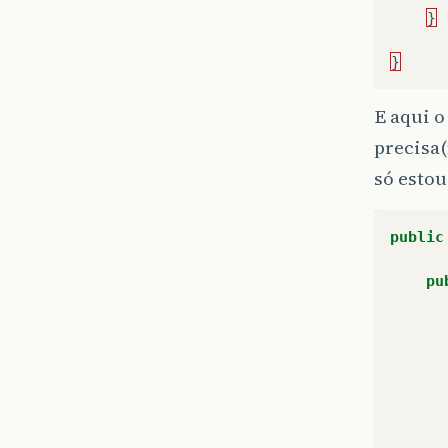
}
}
E aqui o
precisa
só estou
public
pu