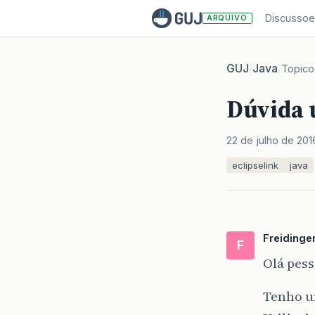
Discussoe
ARQUIVO
GUJ
Java
/
/
Topico
Dúvida 
22 de julho de 201
eclipselink
java
Freidinge
F
Olá pess
Tenho u