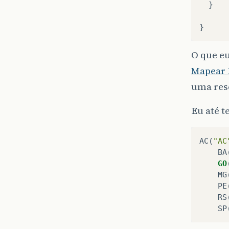
}
}
O que eu
Mapear
uma reso
Eu até t
AC
(
"AC
BA
GO
MG
PE
RS
SP