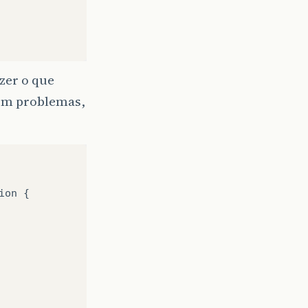
zer o que
om problemas,
ion
{