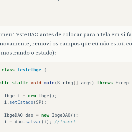
 meu TesteDAO antes de colocar para a tela em si fa
(novamente, removi os campos que eu não estou c
 mostrando o estado):
class
TesteIbge
{
blic
static
void
main
(
String
[]
args
)
throws
Except
Ibge
i
=
new
Ibge
();
i
.
setEstado
(
SP
);
IbgeDAO
dao
=
new
IbgeDAO
();
i
=
dao
.
salvar
(
i
);
//Insert