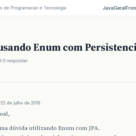
Java
Geral
Fron
s de Programacao e Tecnologia
usando Enum com Persistenci
6
0 respostas
r
22 de julho de 2016
oal,
ma dúvida utilizando Enum com JPA.