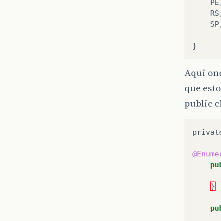
PE
RS
SP
}
Aqui on
que est
public c
privat
@Enume
pu
}
pu