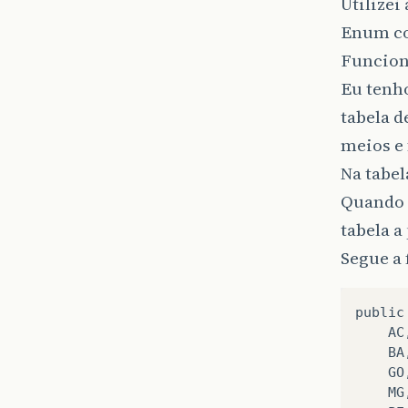
Utilize
Enum co
Funcion
Eu tenh
tabela d
meios e 
Na tabe
Quando e
tabela 
Segue a
public
AC
BA
GO
MG