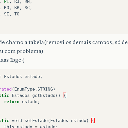
,
PI
,
RJ
,
RN
,
,
RO
,
RR
,
SC
,
,
SE
,
TO
de chamo a tabela(removi os demais campos, só de
ou com problema)
lass Ibge {
e
Estados
estado
;
rated
(
EnumType
.
STRING
)
blic
Estados
getEstado
()
{
return
estado
;
blic
void
setEstado
(
Estados
estado
)
{
this
.
estado
=
estado
;