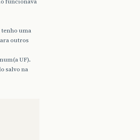
mo funcionava
e tenho uma
para outros
Enum(a UF).
o salvo na