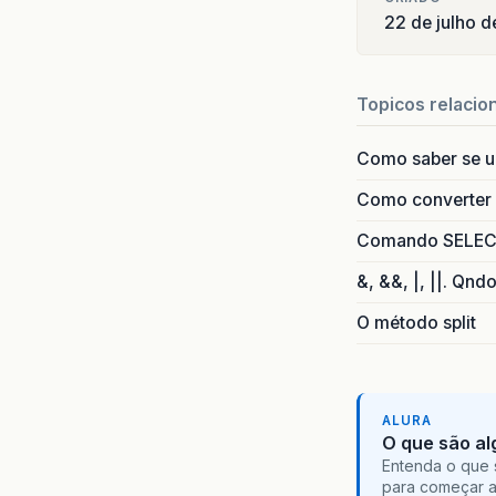
22 de julho 
Topicos relacio
Como saber se 
Como converter i
Comando SELECT 
&, &&, |, ||. Qnd
O método split
ALURA
O que são al
Entenda o que 
para começar 