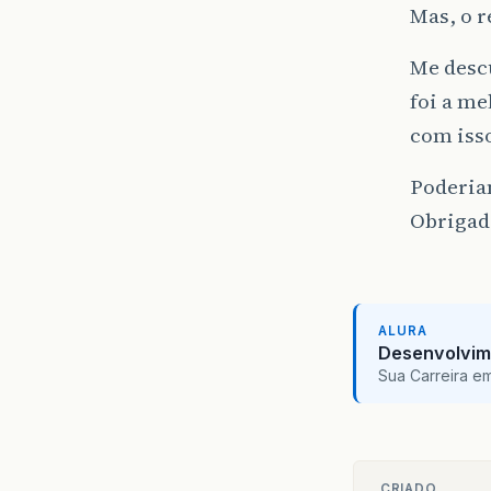
Mas, o 
Me descu
foi a me
com iss
Poderia
Obrigad
ALURA
Desenvolvim
Sua Carreira e
CRIADO