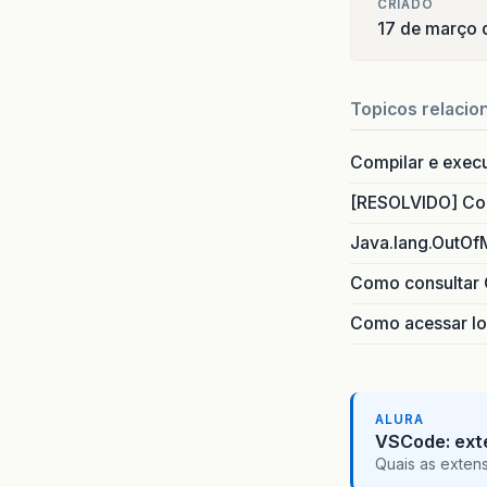
CRIADO
17 de março 
Topicos relacio
Compilar e exec
[RESOLVIDO] Com
Java.lang.OutOf
Como consultar 
Como acessar lo
ALURA
VSCode: ext
Quais as exten