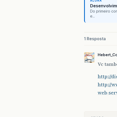
ALURA
Desenvolvim
Do primeiro co
e...
1 Resposta
Hebert_C
Vc també
http://d
http://w
web-ser