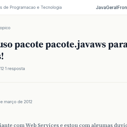
Java
Geral
Fron
s de Programacao e Tecnologia
opico
uso pacote pacote.javaws par
!
12
1 resposta
de março de 2012
ciante com Web Services e estou com algumas duvid