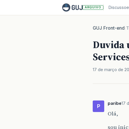
Discussoe
ARQUIVO
GUJ
Front-end
/
/
T
Duvida 
Services
17 de março de 20
paribe
17 
P
Olá,
sou ini