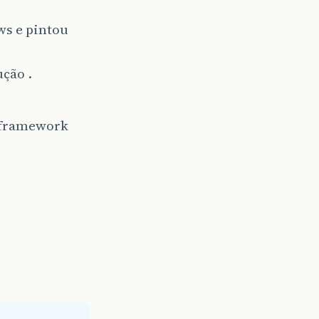
ws e pintou
ção .
 framework