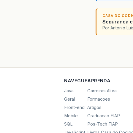
CASA DO COD
Seguranca em
Por Antonio Lu
NAVEGUE
APRENDA
Java
Carreiras Alura
Geral
Formacoes
Front-end
Artigos
Mobile
Graduacao FIAP
SQL
Pos-Tech FIAP
JavaScript
Livros Casa do Codig