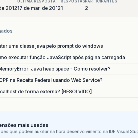
ULTIMA RESPOSTA
RESPOSTAS
PARTICIPANTES
de 2012
17 de mar. de 2012
1
2
nados
utar uma classe java pelo prompt do windows
o executar função JavaScript após página carregada
MemoryError: Java heap space - Como resolver?
CPF na Receita Federal usando Web Service?
calhost de forma externa? [RESOLVIDO]
ensões mais usadas
sões que podem auxiliar na hora desenvolvimento na IDE Visual St