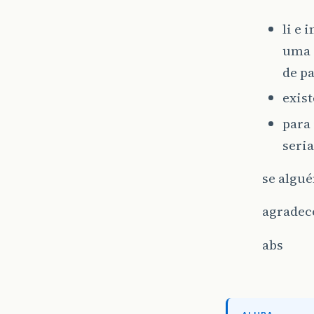
li e
uma 
de p
exis
para
seri
se algu
agradec
abs