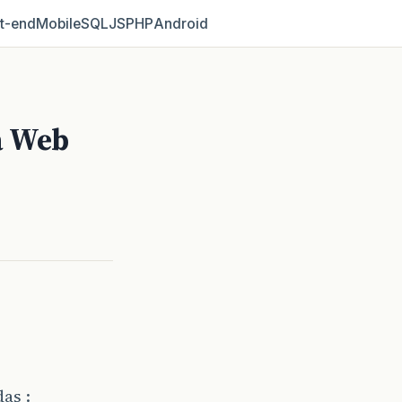
t‑end
Mobile
SQL
JS
PHP
Android
a Web
as :