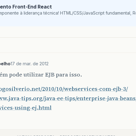
ento Front-End React
mponente à liderança técnica! HTML/CSS/JavaScript fundamental, 
oelho
17 de mar. de 2012
m pode utilizar EJB para isso.
iogosilverio.net/2010/10/webservices-com-ejb-3/
ww.java-tips.org/java-ee-tips/enterprise-java-bean
vices-using-ej.html