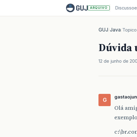
Discussoe
ARQUIVO
GUJ
Java
/
/
Topico
Dúvida 
12 de junho de 20
gastaojun
G
Olá ami
exemplo
c:\br.c