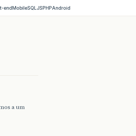
t‑end
Mobile
SQL
JS
PHP
Android
amos a um