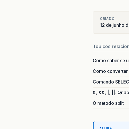
CRIADO
12 de junho 
Topicos relacio
Como saber se 
Como converter i
Comando SELECT 
&, &&, |, ||. Qnd
O método split
ALURA