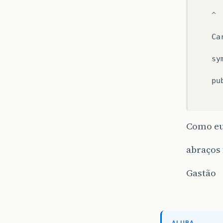
^
Ca
sy
pu
Como eu 
abraços 
Gastão