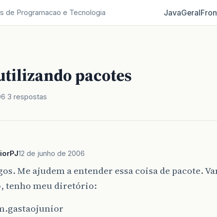
Java
Geral
Fron
s de Programacao e Tecnologia
utilizando pacotes
06
3 respostas
iorPJ
12 de junho de 2006
gos. Me ajudem a entender essa coisa de pacote. V
, tenho meu diretório:
om.gastaojunior