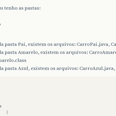
u tenho as pastas:
o
a pasta Pai, existem os arquivos: CarroPai.java, C
da pasta Amarelo, existem os arquivos: CarroAmare
arelo.class
a pasta Azul, existem os arquivos: CarroAzul.java,
m
|