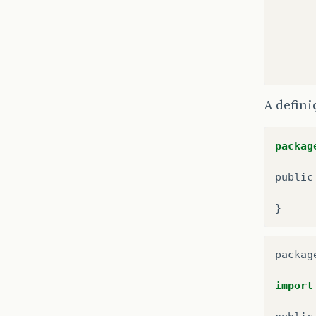
A defini
packag
public
}
packag
import