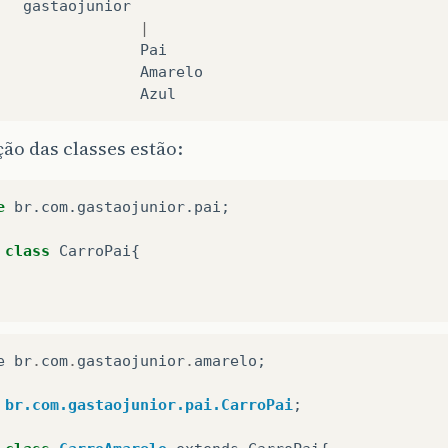
gastaojunior
|
Pai
Amarelo
Azul
ção das classes estão:
e
br
.
com
.
gastaojunior
.
pai
;
class
CarroPai
{
e
br
.
com
.
gastaojunior
.
amarelo
;
br.com.gastaojunior.pai.CarroPai
;