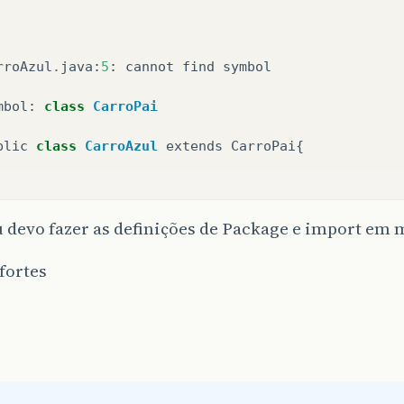
rroAzul
.
java
:
5
:
cannot
find
symbol
mbol
:
class
CarroPai
blic
class
CarroAzul
extends
CarroPai
{
devo fazer as definições de Package e import em 
fortes