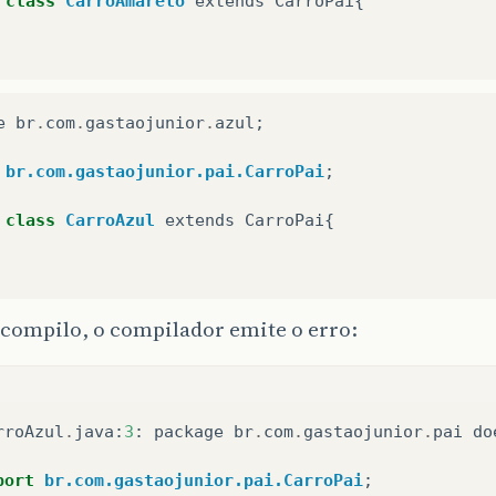
class
CarroAmarelo
extends
CarroPai
{
e
br
.
com
.
gastaojunior
.
azul
;
br.com.gastaojunior.pai.CarroPai
;
class
CarroAzul
extends
CarroPai
{
compilo, o compilador emite o erro:
rroAzul
.
java
:
3
:
package
br
.
com
.
gastaojunior
.
pai
do
port
br.com.gastaojunior.pai.CarroPai
;