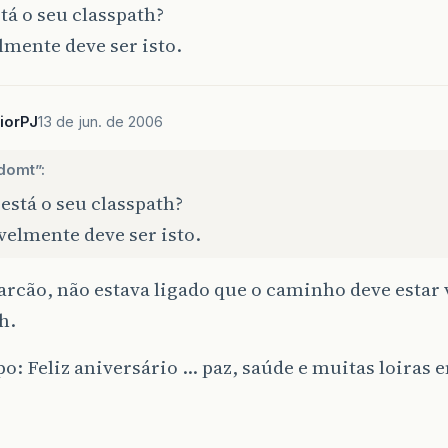
á o seu classpath?
mente deve ser isto.
iorPJ
13 de jun. de 2006
domt”:
stá o seu classpath?
elmente deve ser isto.
rcão, não estava ligado que o caminho deve estar v
h.
: Feliz aniversário … paz, saúde e muitas loiras e