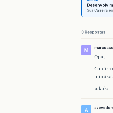
ALURA
Desenvolvim
Sua Carreira e
3 Respostas
marcoss
M
Opa,
Confira 
mínuscul
:okok:
azevedom
A