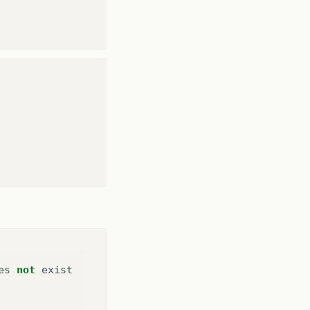
es
not
exist