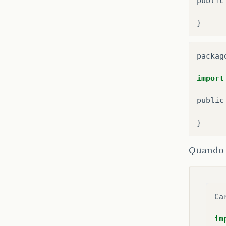
public
}
packag
import
public
}
Quando 
Ca
im