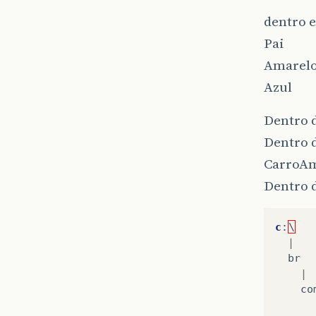
dentro e
Pai
Amarel
Azul
Dentro d
Dentro 
CarroAm
Dentro d
c
:
\
|
br
|
co