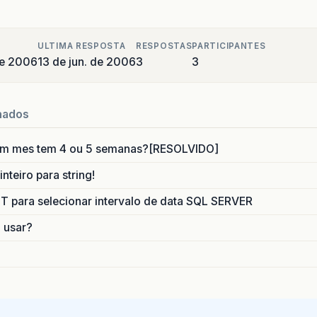
ULTIMA RESPOSTA
RESPOSTAS
PARTICIPANTES
de 2006
13 de jun. de 2006
3
3
nados
um mes tem 4 ou 5 semanas?[RESOLVIDO]
nteiro para string!
para selecionar intervalo de data SQL SERVER
o usar?