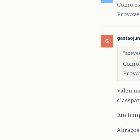
Como est
Provavel
gastaojun
G
“azeve
Como e
Provav
Valeu ma
classpat
Em tempo
Abraços