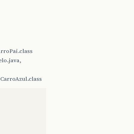
arroPai.class
lo.java,
 CarroAzul.class