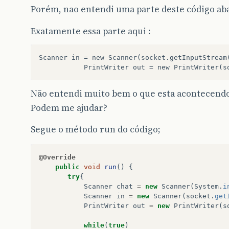
Porém, nao entendi uma parte deste código aba
Exatamente essa parte aqui :
Scanner in = new Scanner(socket.getInputStream(
Não entendi muito bem o que esta acontecendo
Podem me ajudar?
Segue o método run do código;
@Override
public
void
run
()
{
try
{
Scanner
chat
=
new
Scanner
(
System
.
i
Scanner
in
=
new
Scanner
(
socket
.
get
PrintWriter
out
=
new
PrintWriter
(
s
while
(
true
)