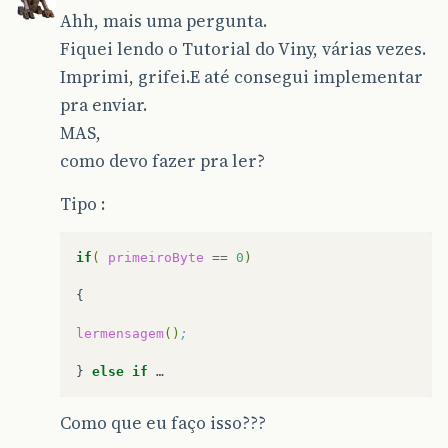
Ahh, mais uma pergunta.
Fiquei lendo o Tutorial do Viny, várias vezes.
Imprimi, grifei.E até consegui implementar
pra enviar.
MAS,
como devo fazer pra ler?
Tipo :
if
(
primeiroByte
==
0
)
{

lermensagem
()
;
}
else
if
Como que eu faço isso???