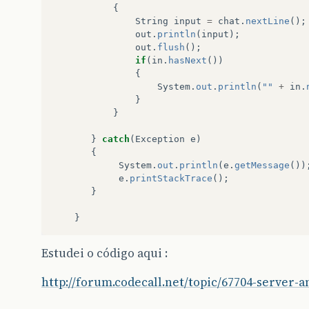
{
String
input
=
chat
.
nextLine
();
out
.
println
(
input
);
out
.
flush
();
if
(
in
.
hasNext
())
{
System
.
out
.
println
(
""
+
in
.
}
}
}
catch
(
Exception
e
)
{
System
.
out
.
println
(
e
.
getMessage
())
e
.
printStackTrace
();
}
}
Estudei o código aqui :
http://forum.codecall.net/topic/67704-server-an