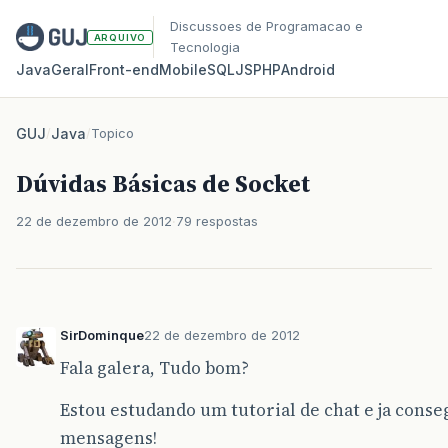
Discussoes de Programacao e
ARQUIVO
Tecnologia
Java
Geral
Front‑end
Mobile
SQL
JS
PHP
Android
GUJ
/
Java
/
Topico
Dúvidas Básicas de Socket
22 de dezembro de 2012
79 respostas
SirDominque
22 de dezembro de 2012
Fala galera, Tudo bom?
Estou estudando um tutorial de chat e ja conse
mensagens!