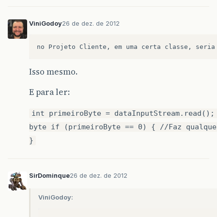
ViniGodoy
26 de dez. de 2012
no
Projeto
Cliente
,
em
uma
certa
classe
,
seria
Isso mesmo.
E para ler:
int primeiroByte = dataInputStream.read();
byte if (primeiroByte == 0) { //Faz qualque
}
SirDominque
26 de dez. de 2012
ViniGodoy: