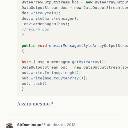
ByteArrayOutputStream
bos
=
new
ByteArrayOutpu
DataOutputStream
dos
=
new
DataOutputStream
(
bo
dos
.
writeByte
(
0
);
dos
.
writeChars
(
mensagem
);
enviarMensagem
(
bos
);
//return bos;
}
public
void
enviarMensagem
(
ByteArrayOutputStre
{
byte
[]
msg
=
mensagem
.
getByteArray
();
DataOutputStream
out
=
new
DataOutputStream
(
so
out
.
write
.
Int
(
msg
.
lenght
);
out
.
write
(
msg
.
toByteArray
());
out
.
flush
();
}
Assim mesmo ?
SirDominque
26 de dez. de 2012