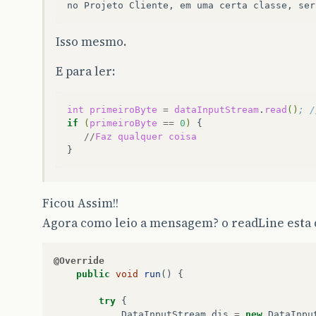
Isso mesmo.
E para ler:
int
primeiroByte
=
dataInputStream
.
read
()
; /
if
(
primeiroByte
==
0
)
//
Faz
qualquer
coisa
Ficou Assim!!
Agora como leio a mensagem? o readLine esta 
@Override
public
void
run
()
{
try
{
DataInputStream
dis
=
new
DataInpu