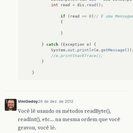
int
read
=
dis
.
read
();
if
(
read
==
0
)
// È uma Mensage
{
}
}
catch
(
Exception
e
)
{
System
.
out
.
println
(
e
.
getMessage
())
//e.printStackTrace();
}
}
ViniGodoy
26 de dez. de 2012
Você lê usando os métodos readByte(),
readInt(), etc… na mesma ordem que você
gravou, você lè.