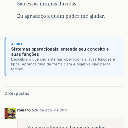
}
São essas minhas duvidas.
public
void
setTipoCarteira
(
TipoCarteira
t
Eu agradeço a quem puder me ajudar.
this
.
tipoCarteira
=
tipoCarteira
;
}
public
Integer
getCapacidade
()
{
return
capacidade
;
ALURA
}
Sistemas operacionais: entenda seu conceito e
suas funções
public
void
setCapacidade
(
Integer
capacida
Descubra o que são sistemas operacionais, suas funções e
this
.
capacidade
=
capacidade
;
tipos. Aprenda tudo de forma clara e objetiva. Não perca
}
tempo!
}
// fim da classe Sala
2 Respostas
romarcio
28 de ago. de 2011
Eu não coloquei o banco de dados