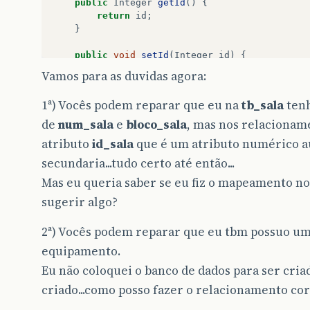
public
Integer
getId
()
{
return
id
;
public
void
setBloco
(
String
bloco
)
{
}
this
.
bloco
=
bloco
;
}
public
void
setId
(
Integer
id
)
{
this
.
id
=
id
;
Vamos para as duvidas agora:
public
Double
getDimensaoX
()
{
}
return
dimensaoX
;
1ª) Vocês podem reparar que eu na
tb_sala
tenh
}
public
String
getDescricao
()
{
return
descricao
;
de
num_sala
e
bloco_sala
, mas nos relacioname
public
void
setDimensaoX
(
Double
dimensaoX
)
}
atributo
id_sala
que é um atributo numérico a
this
.
dimensaoX
=
dimensaoX
;
}
public
void
setDescricao
(
String
descricao
)
secundaria...tudo certo até então...
this
.
descricao
=
descricao
;
Mas eu queria saber se eu fiz o mapeamento n
public
Double
getDimensaoY
()
{
}
return
dimensaoY
;
sugerir algo?
}
}
// fim da classe Equipamento
2ª) Vocês podem reparar que eu tbm possuo um
public
void
setDimensaoY
(
Double
dimensaoY
)
equipamento.
this
.
dimensaoY
=
dimensaoY
;
}
Eu não coloquei o banco de dados para ser criad
criado...como posso fazer o relacionamento c
public
TipoCarteira
getTipoCarteira
()
{
return
tipoCarteira
;