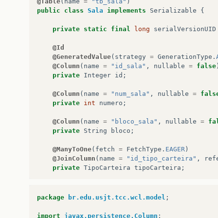
@Table
(
name
=
"tb_sala"
)
public
class
Sala
implements
Serializable
{
private
static
final
long
serialVersionUID
@Id
@GeneratedValue
(
strategy
=
GenerationType
.
@Column
(
name
=
"id_sala"
,
nullable
=
false
private
Integer
id
;
@Column
(
name
=
"num_sala"
,
nullable
=
fals
private
int
numero
;
@Column
(
name
=
"bloco_sala"
,
nullable
=
fa
private
String
bloco
;
@ManyToOne
(
fetch
=
FetchType
.
EAGER
)
@JoinColumn
(
name
=
"id_tipo_carteira"
,
ref
private
TipoCarteira
tipoCarteira
;
@Column
(
name
=
"capacidade"
)
private
Integer
capacidade
;
package
br.edu.usjt.tcc.wcl.model
;
@Column
(
name
=
"dimensao_x"
,
nullable
=
fa
import
javax.persistence.Column
;