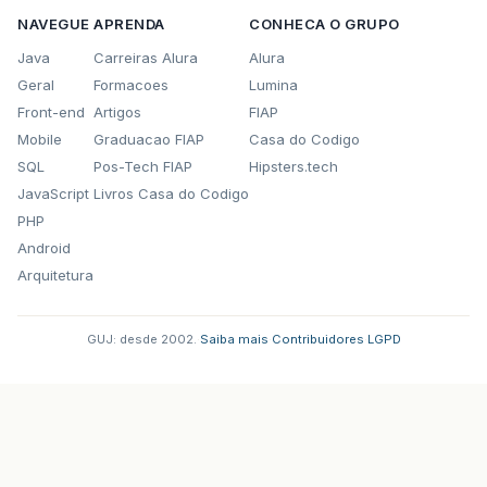
NAVEGUE
APRENDA
CONHECA O GRUPO
Java
Carreiras Alura
Alura
Geral
Formacoes
Lumina
Front-end
Artigos
FIAP
Mobile
Graduacao FIAP
Casa do Codigo
SQL
Pos-Tech FIAP
Hipsters.tech
JavaScript
Livros Casa do Codigo
PHP
Android
Arquitetura
GUJ: desde 2002.
·
Saiba mais
·
Contribuidores
·
LGPD