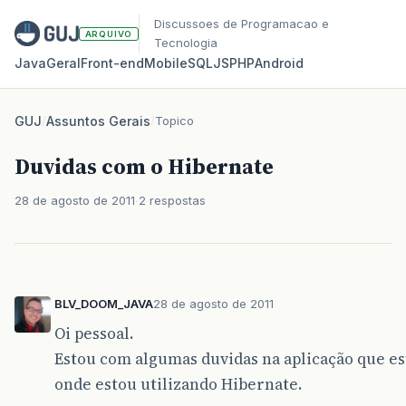
Discussoes de Programacao e
ARQUIVO
Tecnologia
Java
Geral
Front‑end
Mobile
SQL
JS
PHP
Android
GUJ
/
Assuntos Gerais
/
Topico
Duvidas com o Hibernate
28 de agosto de 2011
2 respostas
BLV_DOOM_JAVA
28 de agosto de 2011
Oi pessoal.
Estou com algumas duvidas na aplicação que e
onde estou utilizando Hibernate.