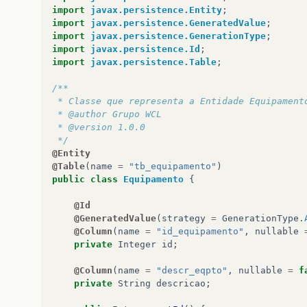
private
Double
dimensaoX
;
import
javax.persistence.Entity
;
import
javax.persistence.GeneratedValue
;
@Column
(
name
=
"dimensao_y"
,
nullable
=
fa
import
javax.persistence.GenerationType
;
private
Double
dimensaoY
;
import
javax.persistence.Id
;
import
javax.persistence.Table
;
public
Integer
getId
()
{
return
id
;
/**
}
 * Classe que representa a Entidade Equipament
 * @author Grupo WCL
public
void
setId
(
Integer
id
)
{
 * @version 1.0.0
this
.
id
=
id
;
 */
}
@Entity
@Table
(
name
=
"tb_equipamento"
)
public
int
getNumero
()
{
public
class
Equipamento
{
return
numero
;
}
@Id
@GeneratedValue
(
strategy
=
GenerationType
.
public
void
setNumero
(
int
numero
)
{
@Column
(
name
=
"id_equipamento"
,
nullable
this
.
numero
=
numero
;
private
Integer
id
;
}
@Column
(
name
=
"descr_eqpto"
,
nullable
=
f
public
String
getBloco
()
{
private
String
descricao
;
return
bloco
;
}