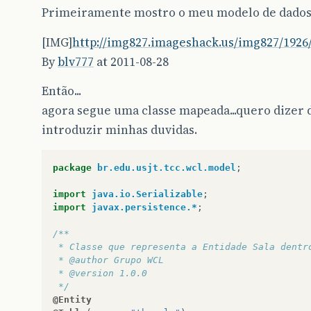
Primeiramente mostro o meu modelo de dados
[IMG]
http://img827.imageshack.us/img827/1926
By
blv777
at 2011-08-28
Então...
agora segue uma classe mapeada...quero dizer d
introduzir minhas duvidas.
package
br.edu.usjt.tcc.wcl.model
;
import
java.io.Serializable
;
import
javax.persistence.*
;
/**
 * Classe que representa a Entidade Sala dentr
 * @author Grupo WCL
 * @version 1.0.0
 */
@Entity