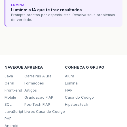
LUMINA
Lumina: a IA que te traz resultados
Prompts prontos por especialistas. Resolva seus problemas
de verdade.
NAVEGUE
APRENDA
CONHECA O GRUPO
Java
Carreiras Alura
Alura
Geral
Formacoes
Lumina
Front-end
Artigos
FIAP
Mobile
Graduacao FIAP
Casa do Codigo
SQL
Pos-Tech FIAP
Hipsters.tech
JavaScript
Livros Casa do Codigo
PHP
Android