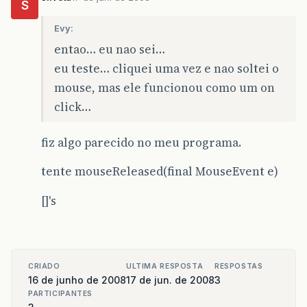
S
Evy:
entao… eu nao sei…
eu teste… cliquei uma vez e nao soltei o
mouse, mas ele funcionou como um on
click…
fiz algo parecido no meu programa.
tente mouseReleased(final MouseEvent e)
[]'s
CRIADO
ULTIMA RESPOSTA
RESPOSTAS
16 de junho de 2008
17 de jun. de 2008
3
PARTICIPANTES