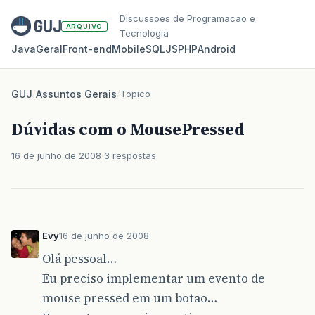
Discussoes de Programacao e
ARQUIVO
Tecnologia
Java
Geral
Front‑end
Mobile
SQL
JS
PHP
Android
GUJ
/
Assuntos Gerais
/
Topico
Dúvidas com o MousePressed
16 de junho de 2008
3 respostas
Evy
16 de junho de 2008
Olá pessoal…
Eu preciso implementar um evento de
mouse pressed em um botao…