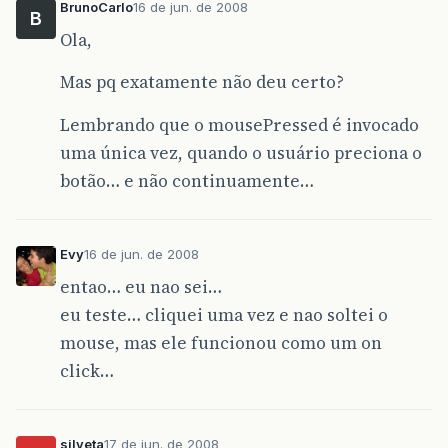
BrunoCarlo
16 de jun. de 2008
B
Ola,
Mas pq exatamente não deu certo?
Lembrando que o mousePressed é invocado
uma única vez, quando o usuário preciona o
botão… e não continuamente…
Evy
16 de jun. de 2008
entao… eu nao sei…
eu teste… cliquei uma vez e nao soltei o
mouse, mas ele funcionou como um on
click…
silveta
17 de jun. de 2008