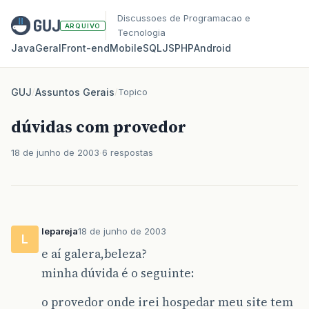
Discussoes de Programacao e
ARQUIVO
Tecnologia
Java
Geral
Front‑end
Mobile
SQL
JS
PHP
Android
GUJ
/
Assuntos Gerais
/
Topico
dúvidas com provedor
18 de junho de 2003
6 respostas
lepareja
18 de junho de 2003
L
e aí galera,beleza?
minha dúvida é o seguinte:
o provedor onde irei hospedar meu site tem