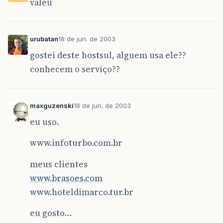
valeu
urubatan
18 de jun. de 2003
gostei deste hostsul, alguem usa ele??
conhecem o serviço??
maxguzenski
18 de jun. de 2003
eu uso.
www.infoturbo.com.br
meus clientes
www.brasoes.com
www.hoteldimarco.tur.br
eu gosto…