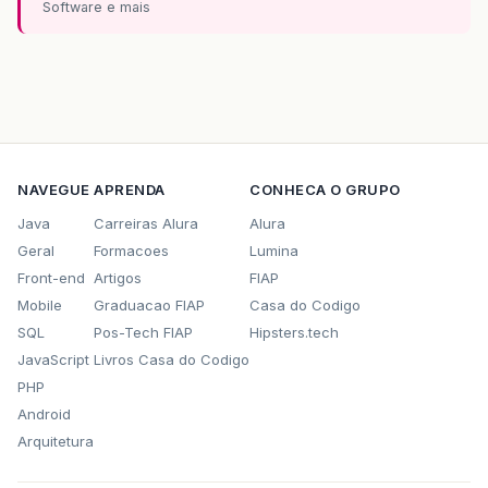
Software e mais
NAVEGUE
APRENDA
CONHECA O GRUPO
Java
Carreiras Alura
Alura
Geral
Formacoes
Lumina
Front-end
Artigos
FIAP
Mobile
Graduacao FIAP
Casa do Codigo
SQL
Pos-Tech FIAP
Hipsters.tech
JavaScript
Livros Casa do Codigo
PHP
Android
Arquitetura