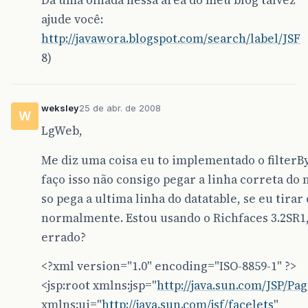
Dá uma olhada nessa área do meu blog talvez
&
lt
;
h
:
outputTe
ajude você:
&
lt
;
/
rich
:
column
&
g
http://javawora.blogspot.com/search/label/JSF
8)
&
lt
;
/
rich
:
columnGroup
&
weksley
25 de abr. de 2008
&
lt
;
/
f
:
facet
&
gt
;
W
&
lt
;
rich
:
column
&
gt
;
LgWeb,
&
lt
;
center
&
gt
;
&
lt
;
h
:
commandLink
Me diz uma coisa eu to implementado o filterB
&
lt
;
/
h
:
commandLink
&
gt
;
faço isso não consigo pegar a linha correta do 
so pega a ultima linha do datatable, se eu tirar
&
lt
;
h
:
commandLink
action
&
lt
;
h
:
graphicImage
value
=
normalmente. Estou usando o Richfaces 3.2SR1,
&
lt
;
/
h
:
graphicImage
&
gt
;
errado?
&
lt
;
/
h
:
commandLink
&
gt
;
&
lt
;
rich
:
spacer
width
=
"13
<?xml version="1.0" encoding="ISO-8859-1" ?>
&
lt
;
h
:
commandLink
actio
<jsp:root xmlns:jsp="
http://java.sun.com/JSP/Pa
&
lt
;
h
:
graphicImage
value
=
xmlns:ui="
http://java.sun.com/jsf/facelets
"
&
lt
;
/
h
:
graphicImage
&
gt
;