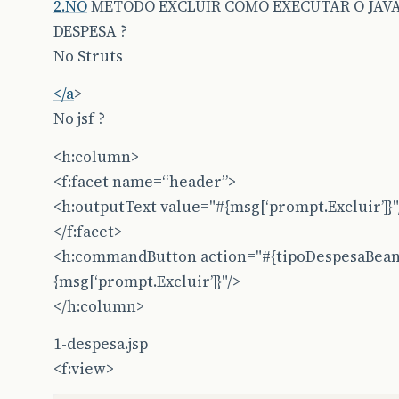
2.NO
METODO EXCLUIR COMO EXECUTAR O JAVAS
DESPESA ?
No Struts
</a
>
No jsf ?
<h:column>
<f:facet name=“header”>
<h:outputText value="#{msg[‘prompt.Excluir’]}"
</f:facet>
<h:commandButton action="#{tipoDespesaBean.
{msg[‘prompt.Excluir’]}"/>
</h:column>
1-despesa.jsp
<f:view>