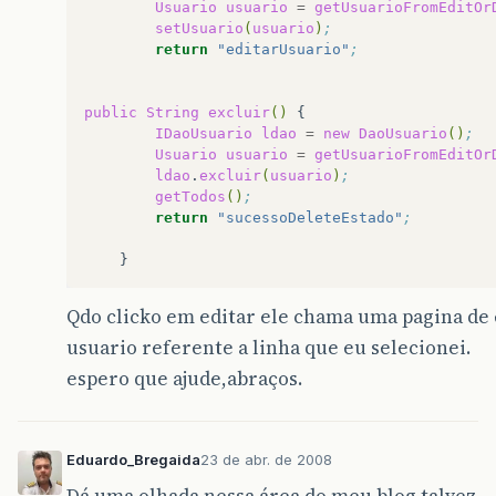
Usuario
usuario
=
getUsuarioFromEditOr
setUsuario
(
usuario
)
;
&
lt
;
/
rich
:
column
&
g
return
"editarUsuario"
;
&
lt
;
rich
:
column
&
g
public
String
excluir
()
&
lt
;
h
:
outputTe
IDaoUsuario
ldao
=
new
DaoUsuario
()
;
Usuario
usuario
=
getUsuarioFromEditOr
&
lt
;
/
rich
:
column
&
g
ldao
.
excluir
(
usuario
)
;
getTodos
()
;
&
lt
;
rich
:
column
&
gt
return
"sucessoDeleteEstado"
;
&
lt
;
h
:
outputTe
&
lt
;
/
rich
:
column
&
g
Qdo clicko em editar ele chama uma pagina de 
&
lt
;
rich
:
column
&
g
usuario referente a linha que eu selecionei.
espero que ajude,abraços.
&
lt
;
h
:
outputTe
&
lt
;
/
rich
:
column
&
g
Eduardo_Bregaida
23 de abr. de 2008
&
lt
;
rich
:
column
&
g