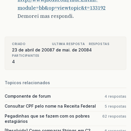
columnClasses=
"col
module=bb&op=viewtopic&t=133192
var=
"decorador"
>
&
lt
;
/
f
:
view
&
gt
;
Demorei mas respondi.
<f:facet
name=
"hea
&
lt
;
/
body
&
gt
;
<rich:columnGr
&
lt
;
/
html
&
gt
;
<rich:colu
<a4j:c
ac
CRIADO
ULTIMA RESPOSTA
RESPOSTAS
im
23 de abril de 2008
7 de mai. de 2008
4
re
PARTICIPANTES
<r
4
</
Topicos relacionados
</a4j:
</rich:col
Componente de forum
4 respostas
<rich:colu
<h:out
Consultar CPF pelo nome na Receita Federal
5 respostas
</rich:col
Pegadinhas que se fazem com os pobres
62 respostas
<rich:colu
estagiários
<h:out
va
[Resolvido] Como comparar Strings em C?
6 respostas