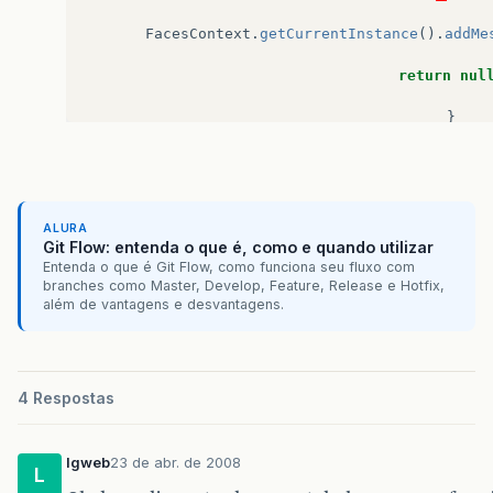
FacesContext
.
getCurrentInstance
().
addMe
return
nul
}
}
}
ALURA
Git Flow: entenda o que é, como e quando utilizar
Entenda o que é Git Flow, como funciona seu fluxo com
branches como Master, Develop, Feature, Release e Hotfix,
além de vantagens e desvantagens.
4 Respostas
lgweb
23 de abr. de 2008
L