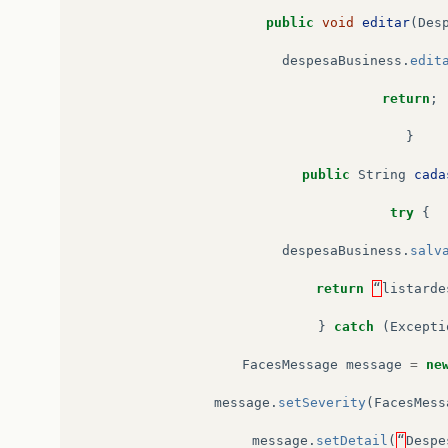
public
List
li
public
void
editar
(
Des
List
lista
=
despesaB
return
lis
despesaBusiness
.
edit
}
public
void
excluir
(
in
return
;
despesaBusiness
.
excl
return
;
}
public
String
cada
try
{
despesaBusiness
.
salv
return
“
listarde
}
catch
(
Excepti
FacesMessage
message
=
ne
message
.
setSeverity
(
FacesMess
message
.
setDetail
(
“
Despe