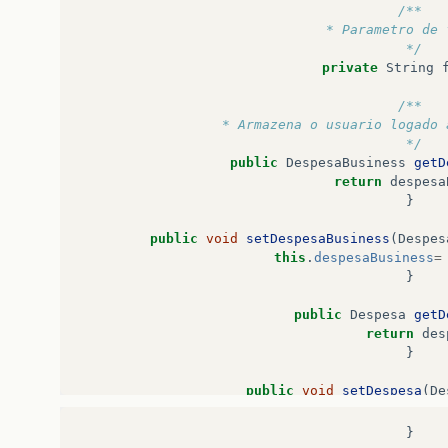
/**
 * Parametro de 
 */
private
String
/**
 * Armazena o usuario logado 
 */
public
DespesaBusiness
getD
return
despesa
}
public
void
setDespesaBusiness
(
Despes
this
.
despesaBusiness
=
}
public
Despesa
getD
return
des
}
public
void
setDespesa
(
De
this
.
despesa
=
}
}