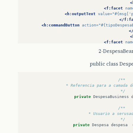
<
<f:facet
nam
<h:outputText
value=
"#{msg['
</f:f
<h:commandButton
action=
"#{tipoDespesa
<
<
<f:facet
nam
<h:outputText
value=
"#{msg['p
2-DespesaBean
</f:f
<h:commandButton
action=
"#{tipoDes
public class Desp
</h:c
</h:dataTable
<div
align
/**
<p>
 * Referencia para a camada d
<h:commandLink
action=
"cadtipo
 */
<h:commandLink
action=
"princip
private
DespesaBusiness
</d
</d
/**
</div>
 * Usuario a serusa
</h:form>
 */
</body>
private
Despesa
despesa