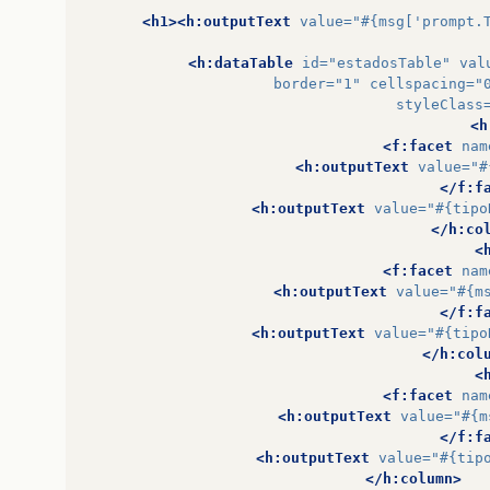
<h1><h:outputText
value=
"#{msg['prompt.
<h:dataTable
id=
"estadosTable"
val
border=
"1"
cellspacing=
"
styleClass
<h
<f:facet
nam
<h:outputText
value=
"#
</f:f
<h:outputText
value=
"#{tipo
</h:co
<
<f:facet
nam
<h:outputText
value=
"#{m
</f:f
<h:outputText
value=
"#{tipo
</h:col
<
<f:facet
nam
<h:outputText
value=
"#{m
</f:f
<h:outputText
value=
"#{tip
</h:column>