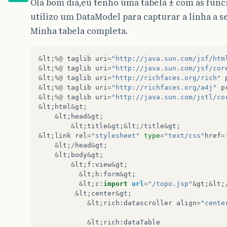
Ola bom dia,eu tenho uma tabela ± com as fun
utilizo um DataModel para capturar a linha a se
Minha tabela completa.
&
lt
;
%@
taglib
uri
=
"http://java.sun.com/jsf/htm
&
lt
;
%@
taglib
uri
=
"http://java.sun.com/jsf/cor
&
lt
;
%@
taglib
uri
=
"http://richfaces.org/rich"
&
lt
;
%@
taglib
uri
=
"http://richfaces.org/a4j"
p
&
lt
;
%@
taglib
uri
=
"http://java.sun.com/jstl/co
&
lt
;
html
&
gt
;
&
lt
;
head
&
gt
;
&
lt
;
title
&
gt
;
&
lt
;
/
title
&
gt
;
&
lt
;
link
rel
=
"stylesheet"
type
=
"text/css"
href
=
&
lt
;
/
head
&
gt
;
&
lt
;
body
&
gt
;
&
lt
;
f
:
view
&
gt
;
&
lt
;
h
:
form
&
gt
;
&
lt
;
c
:
import
url
=
"/topo.jsp"
&
gt
;
&
lt
;
&
lt
;
center
&
gt
;
&
lt
;
rich
:
datascroller
align
=
"cente
&
lt
;
rich
:
dataTable