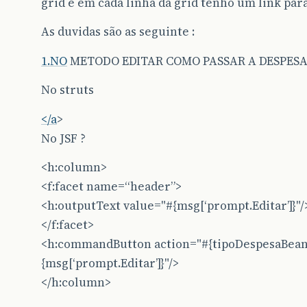
grid e em cada linha da grid tenho um link para
As duvidas são as seguinte :
1.NO
METODO EDITAR COMO PASSAR A DESPESA 
No struts
</a
>
No JSF ?
<h:column>
<f:facet name=“header”>
<h:outputText value="#{msg[‘prompt.Editar’]}"/
</f:facet>
<h:commandButton action="#{tipoDespesaBean.
{msg[‘prompt.Editar’]}"/>
</h:column>