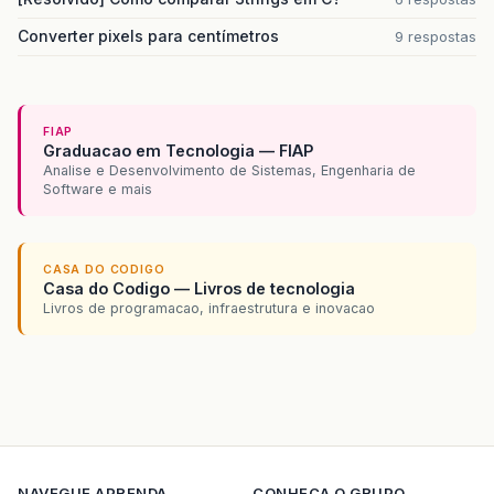
</rich:col
Converter pixels para centímetros
9 respostas
<rich:colu
<h:out
</rich:col
</rich:columnG
FIAP
</f:facet>
Graduacao em Tecnologia — FIAP
<rich:column
style
Analise e Desenvolvimento de Sistemas, Engenharia de
<h:selectBoole
Software e mais
<rich:tool
<span
será
p
Basta
CASA DO CODIGO
Casa do Codigo — Livros de tecnologia
</rich:too
Livros de programacao, infraestrutura e inovacao
</h:selectBool
</rich:column>
<rich:column>
<h:outputText
</rich:column>
<rich:column>
<f:facet
name=
NAVEGUE
APRENDA
CONHECA O GRUPO