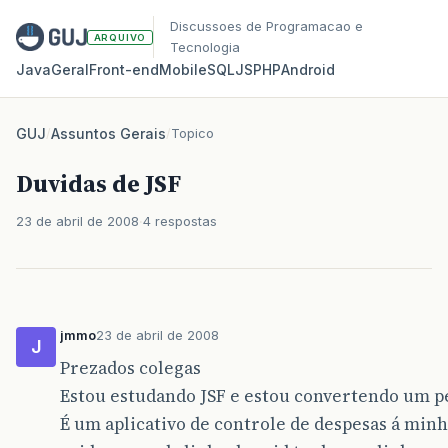
Discussoes de Programacao e
ARQUIVO
Tecnologia
Java
Geral
Front‑end
Mobile
SQL
JS
PHP
Android
GUJ
/
Assuntos Gerais
/
Topico
Duvidas de JSF
23 de abril de 2008
4 respostas
jmmo
23 de abril de 2008
J
Prezados colegas
Estou estudando JSF e estou convertendo um peq
É um aplicativo de controle de despesas á min