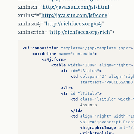
&
lt
;
/
h
:
commandLink
&
gt
;
xmlns:h="
http://java.sun.com/jsf/html
"
&
lt
;
/
center
&
gt
;
xmlns:f="
http://java.sun.com/jsf/core
"
&
lt
;
/
rich
:
column
&
gt
;
xmlns:a4j="
http://richfaces.org/a4j
"
xmlns:rich=“
http://richfaces.org/rich
”>
<ui:composition
template=
"/jsp/template.jspx"
>
&
lt
;
rich
:
column
filter
<ui:define
name=
"conteudo"
>
&
lt
;
h
:
outputText
v
<a4j:form>
&
lt
;
/
rich
:
column
&
gt
;
<table
width=
"100%"
align=
"right"
>
&
lt
;
rich
:
column
&
gt
;
<tr
id=
"lStatus"
>
&
lt
;
h
:
outputText
v
<td
colspan=
"2"
align=
"rig
&
lt
;
/
rich
:
column
&
gt
;
startText=
"PROCESSANDO
&
lt
;
rich
:
column
&
gt
;
</tr>
&
lt
;
h
:
outputText
v
<tr
id=
"lTitulo"
>
&
lt
;
/
rich
:
column
&
gt
<td
class=
"lTitulo"
width=
&
lt
;
rich
:
column
&
gt
</td>
&
lt
;
h
:
outputText
v
<td
align=
"right"
width=
"1
&
lt
;
/
rich
:
column
&
gt
value=
"javascript:Rich
<h:graphicImage
url=
"/
&
lt
;
rich
:
column
&
gt
<rich:toolTip>