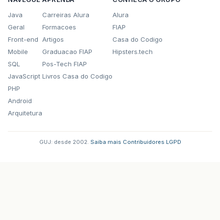
<h:inputTe
id=
"tx
Java
Carreiras Alura
Alura
<a4j:s
Geral
Formacoes
FIAP
ig
fo
Front-end
Artigos
Casa do Codigo
</h:inputT
Mobile
Graduacao FIAP
Hipsters.tech
</f:facet>
SQL
Pos-Tech FIAP
<a4j:repeat
va
JavaScript
Livros Casa do Codigo
<h:outputT
<br
/>
PHP
</a4j:repeat>
Android
</rich:column>
Arquitetura
<rich:column
style
<a4j:commandBu
GUJ: desde 2002.
·
Saiba mais
·
Contribuidores
·
LGPD
action=
"#{
image=
"/im
reRender=
"
<rich:tool
<span
regist
</rich:too
</a4j:commandB