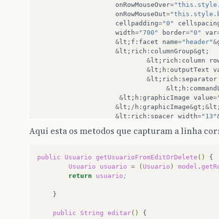
onRowMouseOver
=
"this.style
onRowMouseOut
=
"this.style.
cellpadding
=
"0"
cellspacin
width
=
"700"
border
=
"0"
var
&
lt
;
f
:
facet
name
=
"header"
&
&
lt
;
rich
:
columnGroup
&
gt
;
&
lt
;
rich
:
column
ro
&
lt
;
h
:
outputText
v
&
lt
;
rich
:
separator
&
lt
;
h
:
command
&
lt
;
h
:
graphicImage
value
=
&
lt
;
/
h
:
graphicImage
&
gt
;
&
lt
&
lt
;
rich
:
spacer
width
=
"13"
&
lt
;
h
:
commandLink
action
=
Aqui esta os metodos que capturam a linha cor
&
lt
;
h
:
graphicImage
value
=
"
&
lt
;
/
h
:
graphicImage
&
gt
;
&
lt
;
/
h
:
commandLink
&
gt
;
public
Usuario
getUsuarioFromEditOrDelete
()
&
lt
;
/
rich
:
column
&
gt
;
Usuario
usuario
=
(
Usuario
)
model
.
getR
&
lt
;
rich
:
column
col
return
usuario
;
&
lt
;
h
:
outputTe
&
lt
;
/
rich
:
colu
}

&
lt
;
rich
:
column
public
String
editar
()
&
lt
;
h
:
outputTe