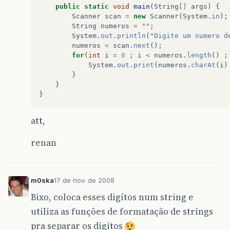
public
static
void
main
(
String
[]
args
)
{
Scanner
scan
=
new
Scanner
(
System
.
in
);
String
numeros
=
""
;
System
.
out
.
println
(
"Digite um numero d
numeros
=
scan
.
next
();
for
(
int
i
=
0
;
i
<
numeros
.
length
()
;
System
.
out
.
print
(
numeros
.
charAt
(
i
)
}
}
}
att,
renan
m0ska
17 de nov. de 2008
Bixo, coloca esses digítos num string e
utiliza as funções de formatação de strings
pra separar os digitos