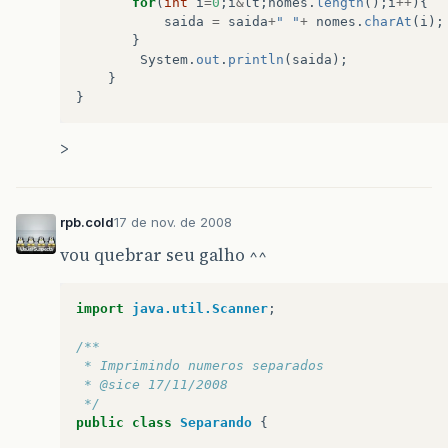
for
(
int
i
=
0
;
i
&
lt
;
nomes
.
length
();
i
++
){
saida
=
saida
+
" "
+
nomes
.
charAt
(
i
);
}
System
.
out
.
println
(
saida
);
}
}
>
rpb.cold
17 de nov. de 2008
vou quebrar seu galho ^^
import
java.util.Scanner
;
/**
 * Imprimindo numeros separados
 * @sice 17/11/2008
 */
public
class
Separando
{