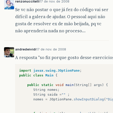
renzonuccitelli
17 de nov. de 2008
Se vc não postar o que já fez do código vai ser
difícil a galera de ajudar. O pessoal aqui não
gosta de resolver ex de mão beijada, pq vc
não aprenderia nada no proceso…
andredeividi
17 de nov. de 2008
A resposta "so fiz porque gosto desse exercicios 
import
javax.swing.JOptionPane
;
public
class
Main
{
public
static
void
main
(
String
[]
args
)
{
String
nomes
;
String
saida
=
""
;
nomes
=
JOptionPane
.
showInputDialog
(
"Di