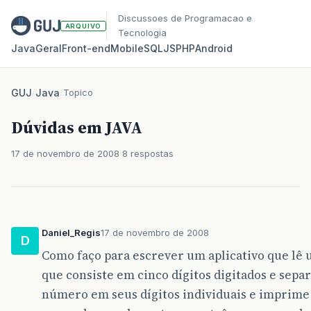
Discussoes de Programacao e
ARQUIVO
Tecnologia
Java
Geral
Front‑end
Mobile
SQL
JS
PHP
Android
GUJ
/
Java
/
Topico
Dúvidas em JAVA
17 de novembro de 2008
8 respostas
Daniel_Regis
17 de novembro de 2008
D
Como faço para escrever um aplicativo que l
que consiste em cinco dígitos digitados e separ
número em seus dígitos individuais e imprime 