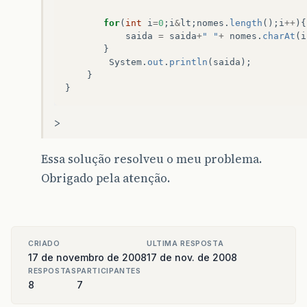
for
(
int
i
=
0
;
i
&
lt
;
nomes
.
length
();
i
++
){
saida
=
saida
+
" "
+
nomes
.
charAt
(
i
}
System
.
out
.
println
(
saida
);
}
}
>
Essa solução resolveu o meu problema.
Obrigado pela atenção.
CRIADO
ULTIMA RESPOSTA
17 de novembro de 2008
17 de nov. de 2008
RESPOSTAS
PARTICIPANTES
8
7