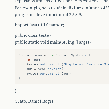
separados um dos outros por três espaços cada
Por exemplo, se o usuário digitar o número 423
programa deve imprimir 4 2 3 3 9.
import java.util.Scanner;
public class teste {
public static void main(String [] args) {
Scanner
scan
=
new
Scanner
(
System
.
in
);
int
num
;
System
.
out
.
println
(
"Digite um número de 5 
num
=
scan
.
nextInt
();
System
.
out
.
println
(
num
);
}
}
Grato, Daniel Regis.