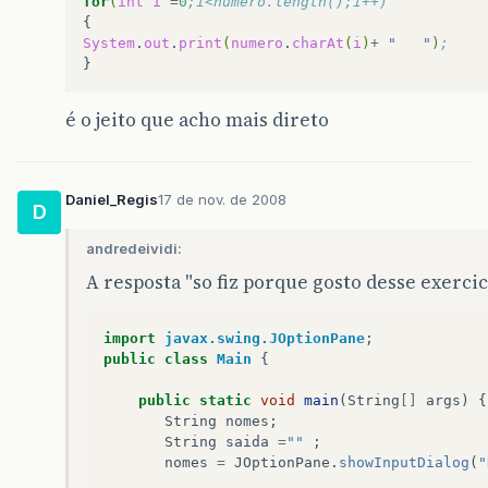
for
(
int
i
=
0
;i<numero.length();i++)
System
.
out
.
print
(
numero
.
charAt
(
i
)
+
"   "
)
;	 
é o jeito que acho mais direto
Daniel_Regis
17 de nov. de 2008
D
andredeividi:
A resposta "so fiz porque gosto desse exercici
import
javax.swing.JOptionPane
;
public
class
Main
{
public
static
void
main
(
String
[]
args
)
{
String
nomes
;
String
saida
=
""
;
nomes
=
JOptionPane
.
showInputDialog
(
"