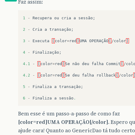
Faz assim:
List
<
T
>
lista
=
null
;
try
{
1
-
Recupera
ou
cria
a
sessão
;
log
.
debug
(
"BUSCA geral da classe "
tx
=
session
.
beginTransaction
();
2
-
Cria
a
transação
;
lista
=
query
.
list
();
}
catch
(
Exception
e
){
3
-
Executa
[
color
=
red
]
UMA
OPERAÇÃO
[
/
color
]
log
.
debug
(
"Ocorreu um erro ao BUSC
log
.
error
(
"Classe GenericDAO --- E
4
-
Finalização
;
e
.
printStackTrace
();
}
finally
{
4.1
-
[
color
=
red
]
Se
não
deu
falha
Commit
[
/
col
session
.
close
();
}
4.2
-
[
color
=
red
]
Se
deu
falha
rollback
[
/
color
return
lista
;
5
-
Finaliza
a
transação
;
}
6
-
Finaliza
a
sessão
.
public
Integer
quantidadeRegistros
(
String
log
.
debug
(
"BUSCANDO quantidade de regi
Integer
quantidade
=
new
Integer
(
0
);
Bem esse é um passo-a-passo de como faz
session
=
Conexao
.
getInstance
();
[color=red]UMA OPERAÇÃO[/color]
. Espero qu
Query
query
=
session
.
createQuery
(
"fro
ajude cara! Quanto ao GenericDao tá tudo certo
try
{