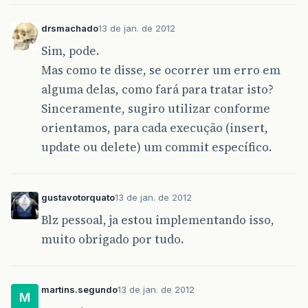
session
=
Conexao
.
getInstance
();
Object
obj
=
null
;
drsmachado
13 de jan. de 2012
Sim, pode.
try
{
tx
=
session
.
beginTransaction
();
Mas como te disse, se ocorrer um erro em
obj
=
session
.
load
(
nomeClasse
,
pk
)
alguma delas, como fará para tratar isto?
log
.
debug
(
"BUSCA do objeto da clas
}
catch
(
Exception
e
)
{
Sinceramente, sugiro utilizar conforme
log
.
debug
(
"Ocorreu um erro ao BUSC
orientamos, para cada execução (insert,
log
.
error
(
"Classe GenericDAO --- E
e
.
printStackTrace
();
update ou delete) um commit específico.
}
finally
{
session
.
close
();
}
gustavotorquato
13 de jan. de 2012
return
obj
;
Blz pessoal, ja estou implementando isso,
}
muito obrigado por tudo.
@SuppressWarnings
(
"unchecked"
)
public
List
<
T
>
buscarTodos
(
String
nomeClas
log
.
debug
(
"BUSCANDO todos os registros
session
=
Conexao
.
getInstance
();
martins.segundo
13 de jan. de 2012
M
Query
query
=
session
.
createQuery
(
"fro