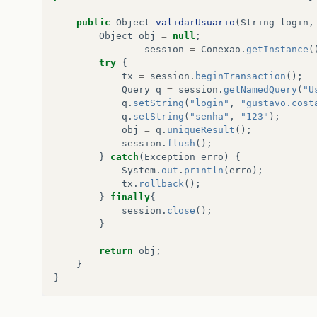
log
.
debug
(
"REMOVENDO objeto da classe:
session
=
Conexao
.
getInstance
();
public
Object
validarUsuario
(
String
login
,
Object
obj
=
null
;
try
{
session
=
Conexao
.
getInstance
(
tx
=
session
.
beginTransaction
();
try
{
session
.
delete
(
obj
);
tx
=
session
.
beginTransaction
();
session
.
flush
();
Query
q
=
session
.
getNamedQuery
(
"U
sucesso
=
true
;
q
.
setString
(
"login"
,
"gustavo.cost
log
.
debug
(
"Objeto da classe "
+
obj
.
q
.
setString
(
"senha"
,
"123"
);
}
catch
(
Exception
e
)
{
obj
=
q
.
uniqueResult
();
tx
.
rollback
();
session
.
flush
();
sucesso
=
false
;
}
catch
(
Exception
erro
)
{
log
.
debug
(
"Ocorreu um erro ao REMO
System
.
out
.
println
(
erro
);
log
.
error
(
"Classe GenericDAO --- E
tx
.
rollback
();
e
.
printStackTrace
();
}
finally
{
}
finally
{
session
.
close
();
session
.
close
();
}
}
return
obj
;
return
sucesso
;
}
}
}
public
Object
buscarPorId
(
String
nomeClass
log
.
debug
(
"BUSCANDO objeto da classe: 