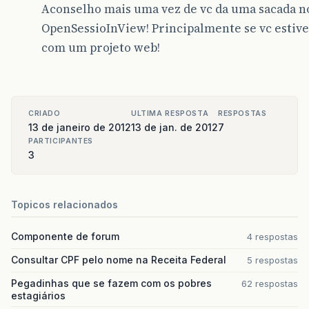
Aconselho mais uma vez de vc da uma sacada n
log
.
debug
(
"BUSCA de quantidade de 
tx
=
session
.
beginTransaction
();
OpenSessioInView! Principalmente se vc estiv
quantidade
=
query
.
list
().
size
();
com um projeto web!
}
catch
(
Exception
e
){
log
.
debug
(
"Ocorreu um erro ao TOTA
log
.
error
(
"Classe GenericDAO --- E
e
.
printStackTrace
();
}
finally
{
CRIADO
ULTIMA RESPOSTA
RESPOSTAS
session
.
close
();
13 de janeiro de 2012
13 de jan. de 2012
7
}
PARTICIPANTES
return
quantidade
;
3
}
public
void
executar
()
{
Topicos relacionados
tx
.
commit
();
}
}
Componente de forum
4 respostas
Consultar CPF pelo nome na Receita Federal
5 respostas
Pegadinhas que se fazem com os pobres
62 respostas
estagiários