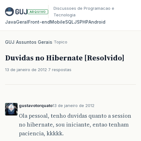
Discussoes de Programacao e
ARQUIVO
Tecnologia
Java
Geral
Front‑end
Mobile
SQL
JS
PHP
Android
GUJ
/
Assuntos Gerais
/
Topico
Duvidas no Hibernate [Resolvido]
13 de janeiro de 2012
7 respostas
gustavotorquato
13 de janeiro de 2012
Ola pessoal, tenho duvidas quanto a session
no hibernate, sou iniciante, entao tenham
paciencia, kkkkk.