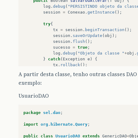
public
Boolean
salvarOuAlterar
(
T
obj
)
{
log
.
debug
(
"PERSISTINDO objeto da class
session
=
Conexao
.
getInstance
();
try
{
tx
=
session
.
beginTransaction
();
session
.
saveOrUpdate
(
obj
);
session
.
flush
();
sucesso
=
true
;
log
.
debug
(
"Objeto da classe "
+
obj
.
}
catch
(
Exception
e
)
{
tx
.
rollback
();
sucesso
=
false
;
A partir desta classe, tenho outras classes DAO
log
.
debug
(
"Ocorreu um erro ao PESI
exemplo:
log
.
error
(
"Classe GenericDAO --- E
e
.
printStackTrace
();
}
finally
{
UsuarioDAO
session
.
close
();
}
package
sel.dao
;
return
sucesso
;
}
import
org.hibernate.Query
;
public
Boolean
remover
(
T
obj
)
{
public
class
UsuarioDAO
extends
GenericDAO
<
Obj