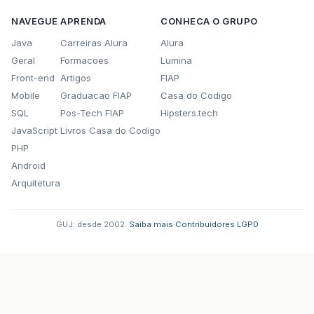
NAVEGUE
APRENDA
CONHECA O GRUPO
Java
Carreiras Alura
Alura
Geral
Formacoes
Lumina
Front-end
Artigos
FIAP
Mobile
Graduacao FIAP
Casa do Codigo
SQL
Pos-Tech FIAP
Hipsters.tech
JavaScript
Livros Casa do Codigo
PHP
Android
Arquitetura
GUJ: desde 2002.
·
Saiba mais
·
Contribuidores
·
LGPD