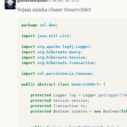
gustavotorquato
13 de jan. de 2012
Vejam minha classe GenercDAO
package
sel.dao
;
import
java.util.List
;
import
org.apache.log4j.Logger
;
import
org.hibernate.Query
;
import
org.hibernate.Session
;
import
org.hibernate.Transaction
;
import
sel.persistencia.Conexao
;
public
abstract
class
GenericDAO
<
T
>
{
protected
Logger
log
=
Logger
.
getLogger
(
"d
protected
Session
session
;
protected
Transaction
tx
;
protected
Boolean
sucesso
=
new
Boolean
(
fa