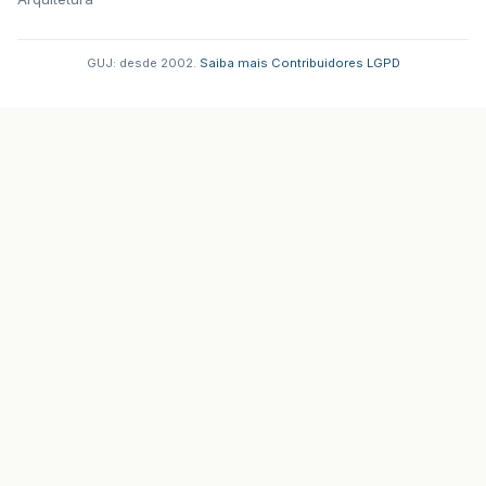
GUJ: desde 2002.
·
Saiba mais
·
Contribuidores
·
LGPD