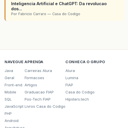
Inteligencia Artificial e ChatGPT: Da revolucao
dos...
Por Fabricio Carraro — Casa do Codigo
NAVEGUE
APRENDA
CONHECA O GRUPO
Java
Carreiras Alura
Alura
Geral
Formacoes
Lumina
Front-end
Artigos
FIAP
Mobile
Graduacao FIAP
Casa do Codigo
SQL
Pos-Tech FIAP
Hipsters.tech
JavaScript
Livros Casa do Codigo
PHP
Android
Arquitetura