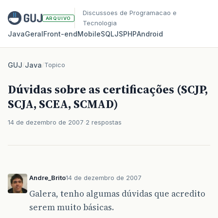
Discussoes de Programacao e
ARQUIVO
Tecnologia
Java
Geral
Front‑end
Mobile
SQL
JS
PHP
Android
GUJ
/
Java
/
Topico
Dúvidas sobre as certificações (SCJP,
SCJA, SCEA, SCMAD)
14 de dezembro de 2007
2 respostas
Andre_Brito
14 de dezembro de 2007
Galera, tenho algumas dúvidas que acredito
serem muito básicas.