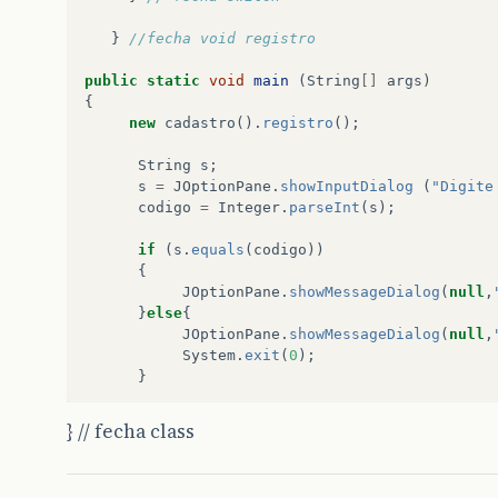
}
//fecha void registro
public
static
void
main
(
String
[]
args
)
{
new
cadastro
().
registro
();
String
s
;
s
=
JOptionPane
.
showInputDialog
(
"Digite
codigo
=
Integer
.
parseInt
(
s
);
if
(
s
.
equals
(
codigo
))
{
JOptionPane
.
showMessageDialog
(
null
,
}
else
{
JOptionPane
.
showMessageDialog
(
null
,
System
.
exit
(
0
);
}
}
// fecha main
} // fecha class