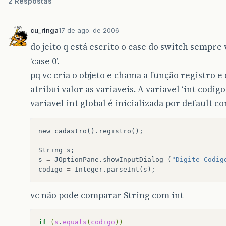
2 Respostas
cu_ringa
17 de ago. de 2006
do jeito q está escrito o case do switch sempre 
‘case 0’.
pq vc cria o objeto e chama a função registro e
atribui valor as variaveis. A variavel ‘int codigo
variavel int global é inicializada por default co
new
cadastro
().
registro
();
String
s
;
s
=
JOptionPane
.
showInputDialog
(
"Digite Codig
codigo
=
Integer
.
parseInt
(
s
);
vc não pode comparar String com int
if
(
s
.
equals
(
codigo
))