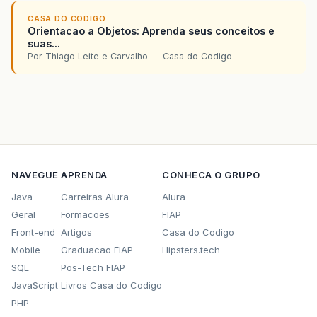
CASA DO CODIGO
Orientacao a Objetos: Aprenda seus conceitos e
suas...
Por Thiago Leite e Carvalho — Casa do Codigo
NAVEGUE
APRENDA
CONHECA O GRUPO
Java
Carreiras Alura
Alura
Geral
Formacoes
FIAP
Front-end
Artigos
Casa do Codigo
Mobile
Graduacao FIAP
Hipsters.tech
SQL
Pos-Tech FIAP
JavaScript
Livros Casa do Codigo
PHP