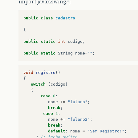
import javax.swing.*;
public
class
cadastro
{
public
static
int
codigo
;
public
static
String
nome
=
""
;
void
registro
()
{
switch
(
codigo
)
{
case
0
:
nome
+=
"fulano"
;
break
;
case
1
:
nome
+=
"fulano2"
;
break
;
default
:
nome
=
"Sem Registro!"
;
}
// fecha switch