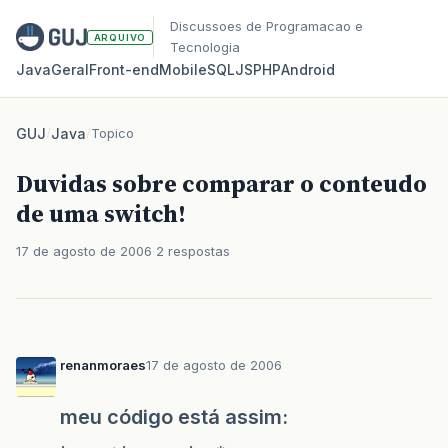
Discussoes de Programacao e
ARQUIVO
Tecnologia
Java
Geral
Front‑end
Mobile
SQL
JS
PHP
Android
GUJ
/
Java
/
Topico
Duvidas sobre comparar o conteudo
de uma switch!
17 de agosto de 2006
2 respostas
renanmoraes
17 de agosto de 2006
meu código está assim: