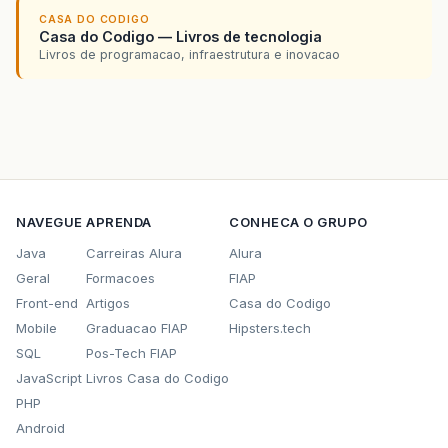
CASA DO CODIGO
Casa do Codigo — Livros de tecnologia
Livros de programacao, infraestrutura e inovacao
NAVEGUE
APRENDA
CONHECA O GRUPO
Java
Carreiras Alura
Alura
Geral
Formacoes
FIAP
Front-end
Artigos
Casa do Codigo
Mobile
Graduacao FIAP
Hipsters.tech
SQL
Pos-Tech FIAP
JavaScript
Livros Casa do Codigo
PHP
Android