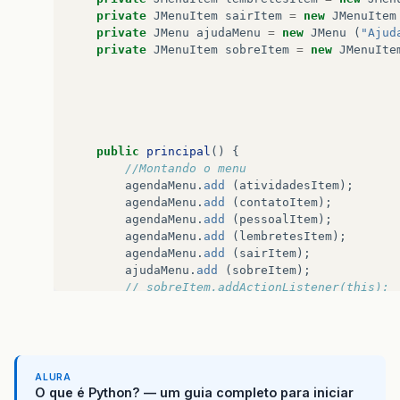
private
JMenuItem
sairItem
=
new
JMenuItem
private
JMenu
ajudaMenu
=
new
JMenu
(
"Ajud
private
JMenuItem
sobreItem
=
new
JMenuIte
public
principal
()
{
//Montando o menu             
agendaMenu
.
add
(
atividadesItem
);
agendaMenu
.
add
(
contatoItem
);
agendaMenu
.
add
(
pessoalItem
);
agendaMenu
.
add
(
lembretesItem
);
agendaMenu
.
add
(
sairItem
);
ajudaMenu
.
add
(
sobreItem
);
// sobreItem.addActionListener(this);
//construct components
centro
=
new
JLabel
(
""
);
barraStatus
=
new
JLabel
(
"Status"
);
barraMenu
=
new
JMenuBar
();
ALURA
barraMenu
.
add
(
agendaMenu
);
O que é Python? — um guia completo para iniciar