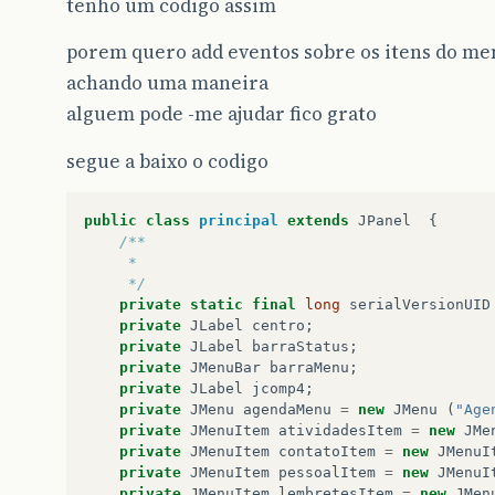
tenho um codigo assim
porem quero add eventos sobre os itens do me
achando uma maneira
alguem pode -me ajudar fico grato
segue a baixo o codigo
public
class
principal
extends
JPanel
{
/**
	 *
	 */
private
static
final
long
serialVersionUID
private
JLabel
centro
;
private
JLabel
barraStatus
;
private
JMenuBar
barraMenu
;
private
JLabel
jcomp4
;
private
JMenu
agendaMenu
=
new
JMenu
(
"Age
private
JMenuItem
atividadesItem
=
new
JMe
private
JMenuItem
contatoItem
=
new
JMenuI
private
JMenuItem
pessoalItem
=
new
JMenuI
private
JMenuItem
lembretesItem
=
new
JMen