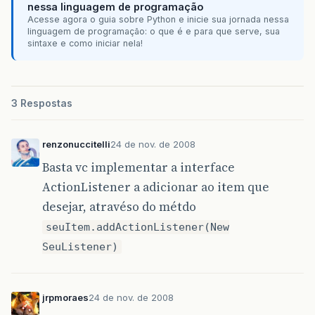
barraMenu
.
add
(
ajudaMenu
);
nessa linguagem de programação
jcomp4
=
new
JLabel
(
"                
Acesse agora o guia sobre Python e inicie sua jornada nessa
linguagem de programação: o que é e para que serve, sua
//adjust size and set layout
sintaxe e como iniciar nela!
setPreferredSize
(
new
Dimension
(
496
,
BorderLayout
layout
=
new
BorderLayout
setLayout
(
layout
);
//add components
3 Respostas
add
(
centro
,
BorderLayout
.
CENTER
);
add
(
barraStatus
,
BorderLayout
.
SOUTH
);
add
(
barraMenu
,
BorderLayout
.
NORTH
);
renzonuccitelli
24 de nov. de 2008
add
(
jcomp4
,
BorderLayout
.
WEST
);
Basta vc implementar a interface
ActionListener a adicionar ao item que
desejar, atravéso do métdo
seuItem.addActionListener(New
SeuListener)
jrpmoraes
24 de nov. de 2008