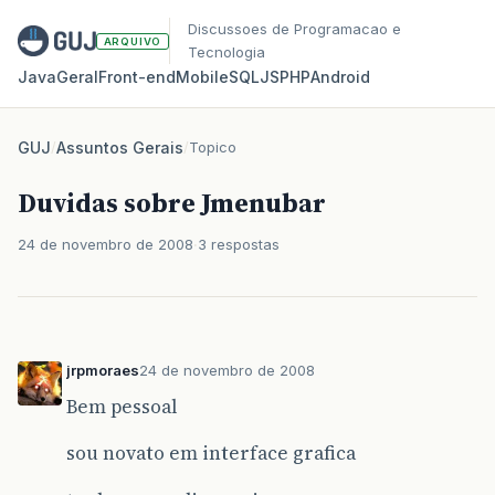
Discussoes de Programacao e
ARQUIVO
Tecnologia
Java
Geral
Front‑end
Mobile
SQL
JS
PHP
Android
GUJ
/
Assuntos Gerais
/
Topico
Duvidas sobre Jmenubar
24 de novembro de 2008
3 respostas
jrpmoraes
24 de novembro de 2008
Bem pessoal
sou novato em interface grafica