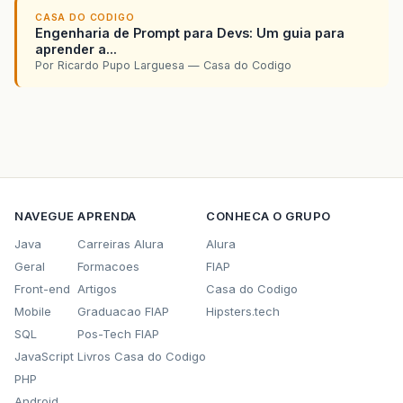
CASA DO CODIGO
Engenharia de Prompt para Devs: Um guia para
aprender a...
Por Ricardo Pupo Larguesa — Casa do Codigo
NAVEGUE
APRENDA
CONHECA O GRUPO
Java
Carreiras Alura
Alura
Geral
Formacoes
FIAP
Front-end
Artigos
Casa do Codigo
Mobile
Graduacao FIAP
Hipsters.tech
SQL
Pos-Tech FIAP
JavaScript
Livros Casa do Codigo
PHP
Android