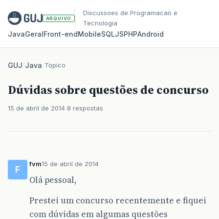
Discussoes de Programacao e
ARQUIVO
Tecnologia
Java
Geral
Front‑end
Mobile
SQL
JS
PHP
Android
GUJ
/
Java
/
Topico
Dúvidas sobre questões de concurso
15 de abril de 2014
8 respostas
fvm
15 de abril de 2014
F
Olá pessoal,
Prestei um concurso recentemente e fiquei
com dúvidas em algumas questões