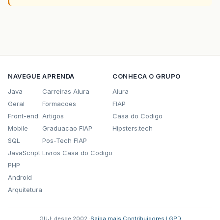
NAVEGUE
APRENDA
CONHECA O GRUPO
Java
Carreiras Alura
Alura
Geral
Formacoes
FIAP
Front-end
Artigos
Casa do Codigo
Mobile
Graduacao FIAP
Hipsters.tech
SQL
Pos-Tech FIAP
JavaScript
Livros Casa do Codigo
PHP
Android
Arquitetura
GUJ: desde 2002.
·
Saiba mais
·
Contribuidores
·
LGPD