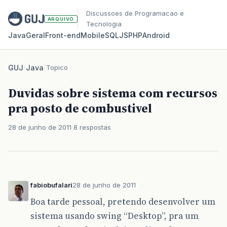
Discussoes de Programacao e
ARQUIVO
Tecnologia
Java
Geral
Front‑end
Mobile
SQL
JS
PHP
Android
GUJ
/
Java
/
Topico
Duvidas sobre sistema com recursos
pra posto de combustivel
28 de junho de 2011
8 respostas
fabiobufalari
28 de junho de 2011
Boa tarde pessoal, pretendo desenvolver um
sistema usando swing “Desktop”, pra um