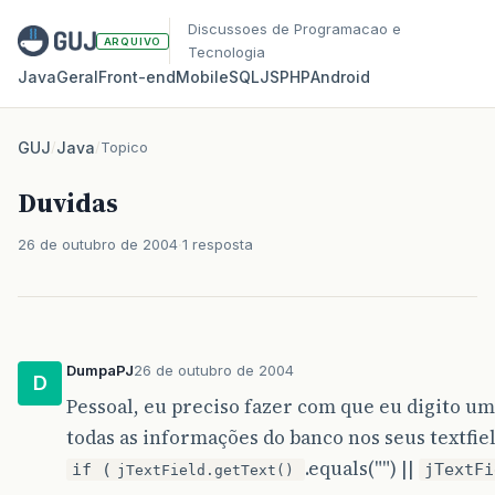
Discussoes de Programacao e
ARQUIVO
Tecnologia
Java
Geral
Front‑end
Mobile
SQL
JS
PHP
Android
GUJ
/
Java
/
Topico
Duvidas
26 de outubro de 2004
1 resposta
DumpaPJ
26 de outubro de 2004
D
Pessoal, eu preciso fazer com que eu digito um
todas as informações do banco nos seus textfie
.equals("") ||
if (
jTextFi
jTextField.getText()