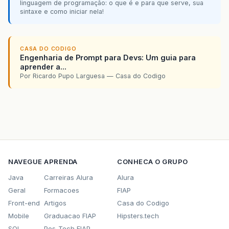
linguagem de programação: o que é e para que serve, sua
sintaxe e como iniciar nela!
CASA DO CODIGO
Engenharia de Prompt para Devs: Um guia para
aprender a...
Por Ricardo Pupo Larguesa — Casa do Codigo
NAVEGUE
APRENDA
CONHECA O GRUPO
Java
Carreiras Alura
Alura
Geral
Formacoes
FIAP
Front-end
Artigos
Casa do Codigo
Mobile
Graduacao FIAP
Hipsters.tech
SQL
Pos-Tech FIAP