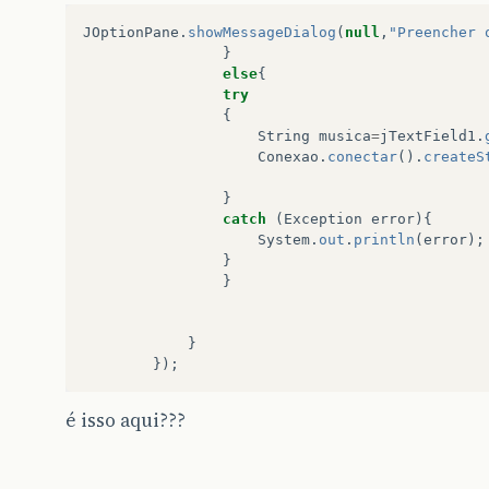
JOptionPane
.
showMessageDialog
(
null
,
"Preencher 
}
else
{
try
{
String
musica
=
jTextField1
.
Conexao
.
conectar
().
createS
}
catch
(
Exception
error
){
System
.
out
.
println
(
error
);
}
}
}
});
é isso aqui???