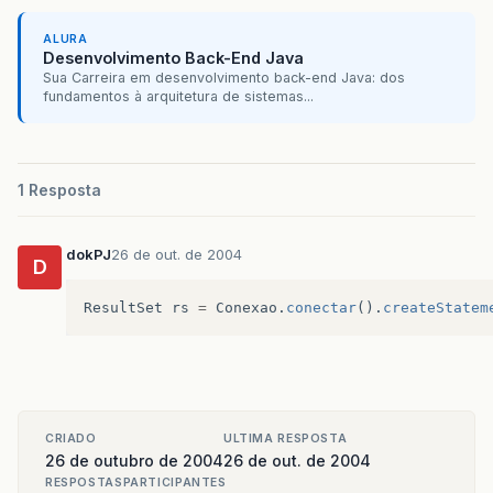
ALURA
Desenvolvimento Back-End Java
Sua Carreira em desenvolvimento back-end Java: dos
fundamentos à arquitetura de sistemas...
1 Resposta
dokPJ
26 de out. de 2004
D
ResultSet
rs
=
Conexao
.
conectar
().
createStatem
CRIADO
ULTIMA RESPOSTA
26 de outubro de 2004
26 de out. de 2004
RESPOSTAS
PARTICIPANTES