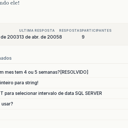
do ele!
ULTIMA RESPOSTA
RESPOSTAS
PARTICIPANTES
 de 2003
13 de abr. de 2005
8
9
nados
um mes tem 4 ou 5 semanas?[RESOLVIDO]
nteiro para string!
para selecionar intervalo de data SQL SERVER
o usar?