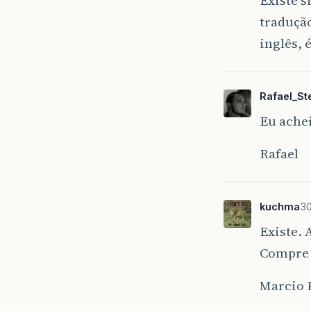
tradução
inglês, 
Rafael_Ste
Eu ache
Rafael
kuchma
30
Existe. 
Compre o
Marcio