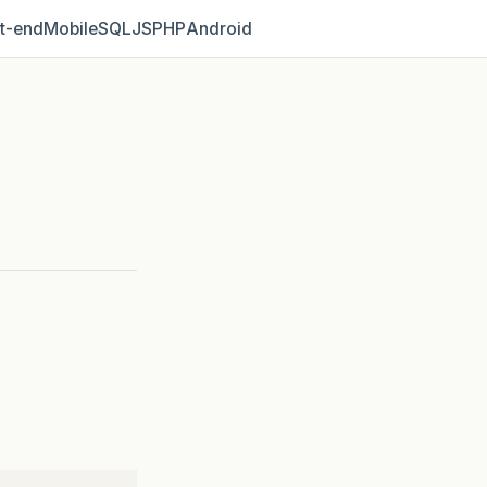
t‑end
Mobile
SQL
JS
PHP
Android