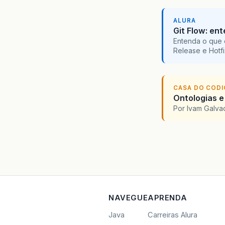
ALURA
Git Flow: en
Entenda o que 
Release e Hotf
CASA DO COD
Ontologias e
Por Ivam Galva
NAVEGUE
APRENDA
Java
Carreiras Alura