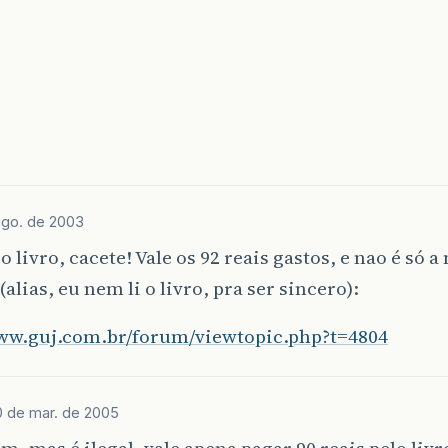
ago. de 2003
 livro, cacete! Vale os 92 reais gastos, e nao é só 
(alias, eu nem li o livro, pra ser sincero):
www.guj.com.br/forum/viewtopic.php?t=4804
 de mar. de 2005
im, mas é ilegal, vale apena pagar 90 reais pelo li