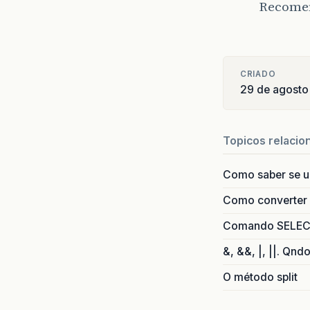
Recomen
CRIADO
29 de agosto
Topicos relacio
Como saber se 
Como converter i
Comando SELECT 
&, &&, |, ||. Qnd
O método split