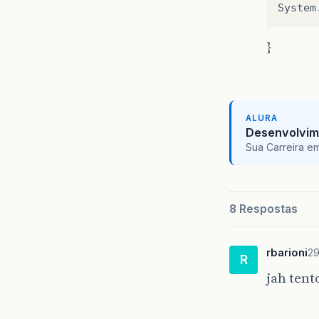
System
}
ALURA
Desenvolvim
Sua Carreira e
8 Respostas
rbarioni
29
R
jah tent