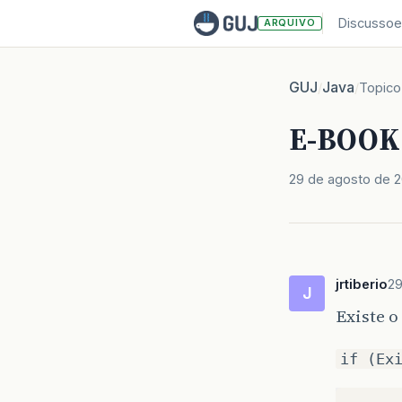
Discussoe
ARQUIVO
GUJ
Java
/
/
Topico
E-BOOK 
29 de agosto de 
jrtiberio
29
J
Existe o
if (Ex