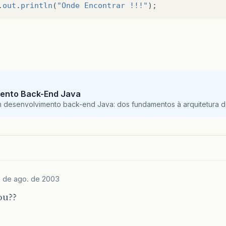
.
out
.
println
(
"Onde Encontrar !!!"
);
ento Back-End Java
m desenvolvimento back-end Java: dos fundamentos à arquitetura de
 de ago. de 2003
ou??