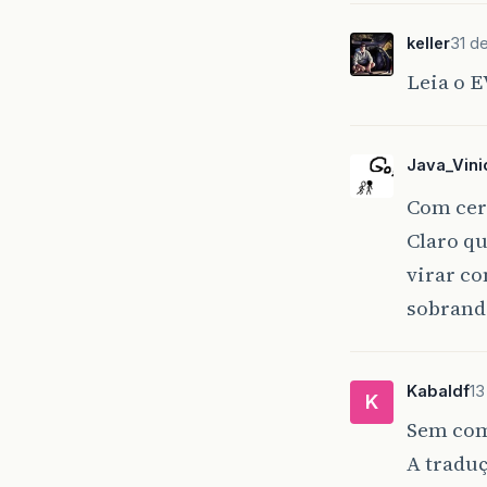
keller
31 d
Leia o 
Java_Vini
Com cert
Claro qu
virar c
sobrand
Kabaldf
13
K
Sem come
A tradu