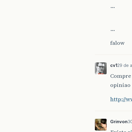
…
…
falow
cv1
29 de 
Compre o
opiniao 
http://
Grinvon
30
Existe s