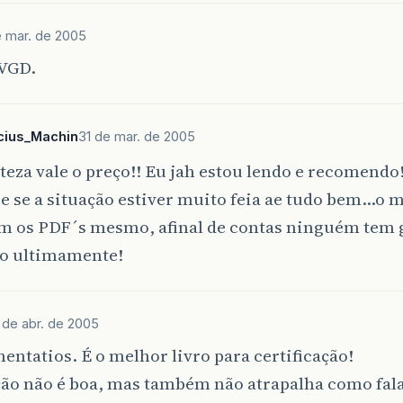
e mar. de 2005
EVGD.
cius_Machin
31 de mar. de 2005
eza vale o preço!! Eu jah estou lendo e recomendo
e se a situação estiver muito feia ae tudo bem…o m
om os PDF´s mesmo, afinal de contas ninguém tem 
o ultimamente!
 de abr. de 2005
ntatios. É o melhor livro para certificação!
ção não é boa, mas também não atrapalha como fala