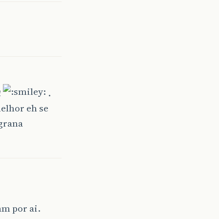
!
.
elhor eh se
grana
m por ai.