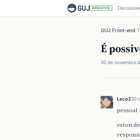
Discussoe
ARQUIVO
GUJ
Front-end
/
/
T
É possi
30 de novembro d
Leco2
30 
pessoal
estou d
responsá