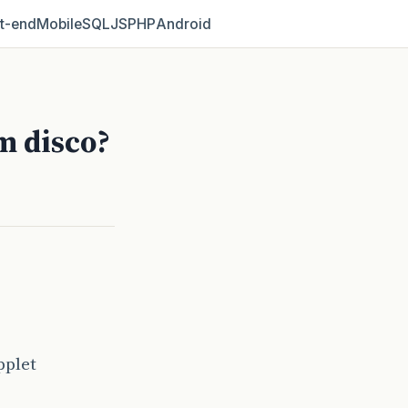
t‑end
Mobile
SQL
JS
PHP
Android
m disco?
pplet