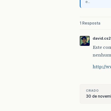
e...
1 Resposta
david.cs
Este com
nenhum
http://w
CRIADO
30 de novem