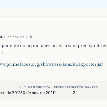
20
30 de nov. de 2011
ponente do primefaces faz isso sem precisar de c
 !
ww.primefaces.org/showcase-labs/ui/exporter.jsf
ULTIMA RESPOSTA
RESPOSTAS
PARTICIPANTES
bro de 2011
30 de nov. de 2011
1
2