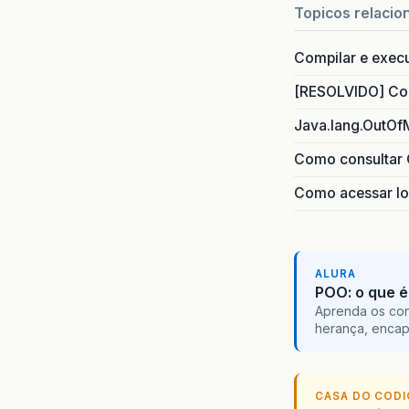
Topicos relacio
Compilar e exec
[RESOLVIDO] Com
Java.lang.OutOf
Como consultar 
Como acessar lo
ALURA
POO: o que é
Aprenda os con
herança, encap
CASA DO COD