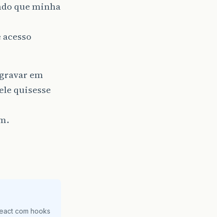
endo que minha
 acesso
 gravar em
ele quisesse
em.
React com hooks