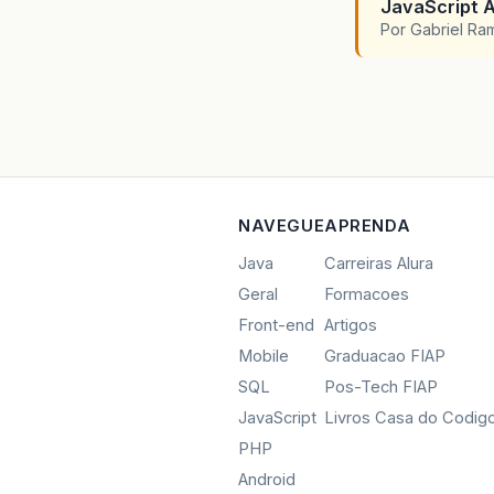
JavaScript A
Por Gabriel R
NAVEGUE
APRENDA
Java
Carreiras Alura
Geral
Formacoes
Front-end
Artigos
Mobile
Graduacao FIAP
SQL
Pos-Tech FIAP
JavaScript
Livros Casa do Codig
PHP
Android