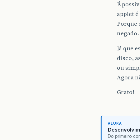
É possív
applet é
Porque 
negado.
Já que e
disco, a
ou simp
Agora nã
Grato!
ALURA
Desenvolvim
Do primeiro co