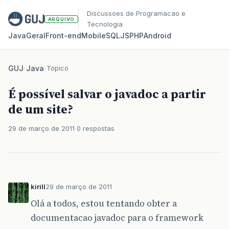
Discussoes de Programacao e
ARQUIVO
Tecnologia
Java
Geral
Front‑end
Mobile
SQL
JS
PHP
Android
GUJ
/
Java
/
Topico
É possível salvar o javadoc a partir
de um site?
29 de março de 2011
0 respostas
kirill
29 de março de 2011
Olá a todos, estou tentando obter a
documentacao javadoc para o framework