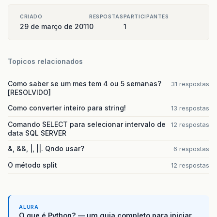
CRIADO
RESPOSTAS
PARTICIPANTES
29 de março de 2011
0
1
Topicos relacionados
Como saber se um mes tem 4 ou 5 semanas?
31 respostas
[RESOLVIDO]
Como converter inteiro para string!
13 respostas
Comando SELECT para selecionar intervalo de
12 respostas
data SQL SERVER
&, &&, |, ||. Qndo usar?
6 respostas
O método split
12 respostas
ALURA
O que é Python? — um guia completo para iniciar