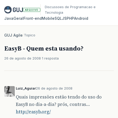
Discussoes de Programacao e
ARQUIVO
Tecnologia
Java
Geral
Front‑end
Mobile
SQL
JS
PHP
Android
GUJ
/
Agile
/
Topico
EasyB - Quem esta usando?
26 de agosto de 2008
1 resposta
Luiz_Aguiar
26 de agosto de 2008
Quais impressões estão tendo do uso do
EasyB no dia-a-dia? prós, contras…
http://easyb.org/