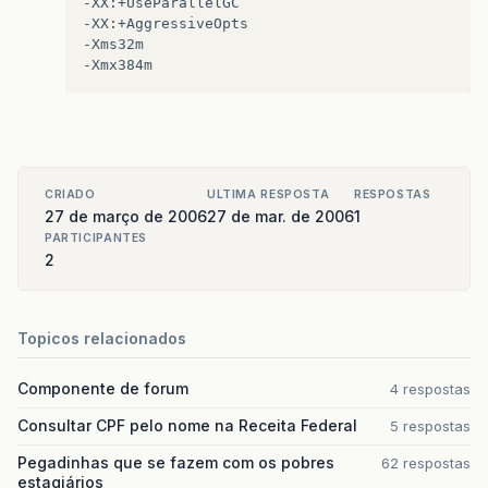
-XX:+UseParallelGC   

-XX:+AggressiveOpts

-Xms32m

CRIADO
ULTIMA RESPOSTA
RESPOSTAS
27 de março de 2006
27 de mar. de 2006
1
PARTICIPANTES
2
Topicos relacionados
Componente de forum
4 respostas
Consultar CPF pelo nome na Receita Federal
5 respostas
Pegadinhas que se fazem com os pobres
62 respostas
estagiários