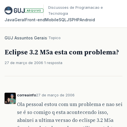
Discussoes de Programacao e
ARQUIVO
Tecnologia
Java
Geral
Front‑end
Mobile
SQL
JS
PHP
Android
GUJ
/
Assuntos Gerais
/
Topico
Eclipse 3.2 M5a esta com problema?
27 de março de 2006
1 resposta
correainfo
27 de março de 2006
Ola pessoal estou com um problema e nao sei
se é so comigo q esta acontecendo isso,
abaixei a ultima versao do eclispe 3.2 M5a